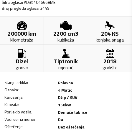
Šifra oglasa
:
AD354046668ME
Broj pregleda oglasa
:
3449
200000
km
2200
cm3
204
KS
kilometraža
kubikaža
konjska snaga
Dizel
Tiptronik
2018
gorivo
mjenjač
godište
Stanje artikla
:
Polovno
Oznaka
:
4 Matic
Karoserija
:
Džip / SUV
Kilovata
:
150
kW
Porijeklo vozila
:
Domaće tablice
Vodi se na mene
:
Da
Oštećenje
:
Bez oštećenja