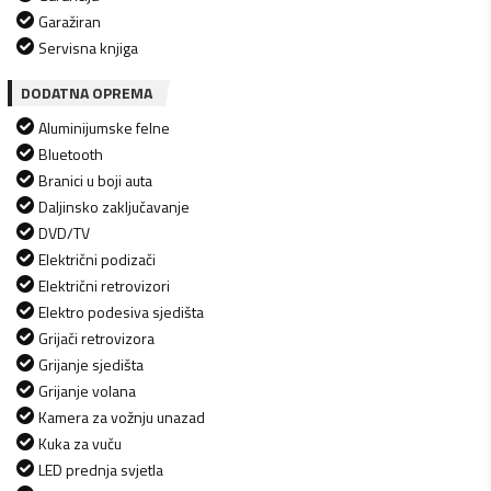
Garažiran
Servisna knjiga
DODATNA OPREMA
Aluminijumske felne
Bluetooth
Branici u boji auta
Daljinsko zaključavanje
DVD/TV
Električni podizači
Električni retrovizori
Elektro podesiva sjedišta
Grijači retrovizora
Grijanje sjedišta
Grijanje volana
Kamera za vožnju unazad
Kuka za vuču
LED prednja svjetla