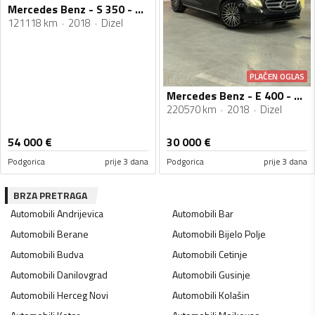
Mercedes Benz - S 350 - S350d 4Matic Long
121118 km
2018
Dizel
PLAĆEN OGLAS
Mercedes Benz - E 400 - E400d Exclusive
220570 km
2018
Dizel
54 000
€
30 000
€
Podgorica
prije 3 dana
Podgorica
prije 3 dana
BRZA PRETRAGA
Automobili
Andrijevica
Automobili
Bar
Automobili
Berane
Automobili
Bijelo Polje
Automobili
Budva
Automobili
Cetinje
Automobili
Danilovgrad
Automobili
Gusinje
Automobili
Herceg Novi
Automobili
Kolašin