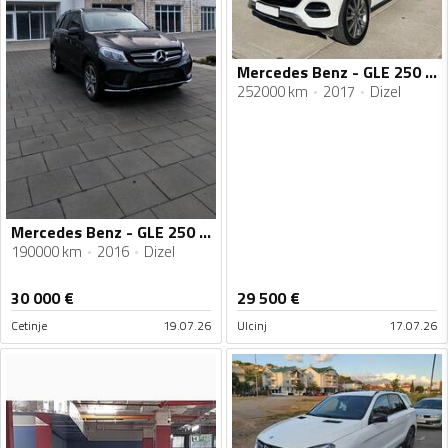
Mercedes Benz - GLE 250 - GLE 250d
252000 km
2017
Dizel
Mercedes Benz - GLE 250 - 250d
190000 km
2016
Dizel
30 000
€
29 500
€
Cetinje
19.07.26
Ulcinj
17.07.26