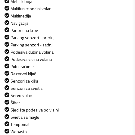
Metalik boja
Multifunkcionalni volan
Multimedija
Navigacija
Panorama krov
Parking senzori - prednji
Parking senzori - zadnji
Podesiva dubina volana
Podesiva visina volana
Putni računar
Rezervni ključ
Senzori za kišu
Senzori za svjetla
Servo volan
Šiber
Sjedišta podesiva po visini
Svjetla za maglu
Tempomat
Webasto