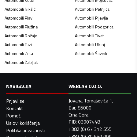
Automobili
Kotor
Automobili
Mojkovac
Automobili
Nikšić
Automobili
Petnjica
Automobili
Plav
Automobili
Pljevlja
Automobili
Plužine
Automobili
Podgorica
Automobili
Rožaje
Automobili
Tivat
Automobili
Tuzi
Automobili
Ulcinj
Automobili
Zeta
Automobili
Šavnik
Automobili
Žabljak
NAVIGACIJA
WEBLAB D.O.O.
Jovana Tomaševića 1,
Prijavi se
Bar, 85000
Kontakt
Crna Gora
Pomoć
PIB: 03007448
Uslovi korišćenja
+382 (0) 67 312 555
Politika privatnosti
+382 (0) 30 550 099