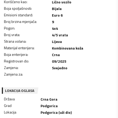
Korišćeno kao
:
Lično vozilo
Boja spoljašnosti
:
Bijela
Emisioni standard
:
Euro 6
Broj brzina mjenjača
:
9
Pogon
:
4x4
Broj vrata
:
4/5 vrata
Strana volana
:
Lijeva
Materijal enterijera
:
Kombinovana koža
Boja enterijera
:
Crna
Registrovan do
:
09/2025
Zamjena
:
Svejedno
Zamjena za
:
LOKACIJA OGLASA
Država
Crna Gora
Grad
Podgorica
Lokacija
Podgorica (uži dio)