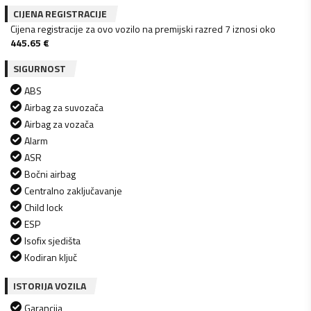
CIJENA REGISTRACIJE
Cijena registracije za ovo vozilo na premijski razred 7 iznosi oko
445.65
€
SIGURNOST
ABS
Airbag za suvozača
Airbag za vozača
Alarm
ASR
Bočni airbag
Centralno zaključavanje
Child lock
ESP
Isofix sjedišta
Kodiran ključ
ISTORIJA VOZILA
Garancija