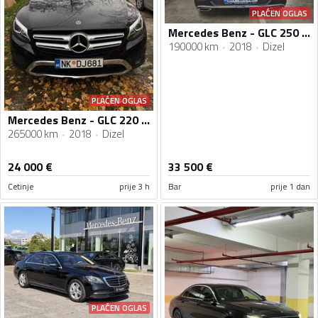
PLAĆEN OGLAS
Mercedes Benz - GLC 250 - Cupe 4x4
190000 km
2018
Dizel
PLAĆEN OGLAS
Mercedes Benz - GLC 220 - 220
265000 km
2018
Dizel
24 000
€
33 500
€
Cetinje
prije 3 h
Bar
prije 1 dan
PLAĆEN OGLAS