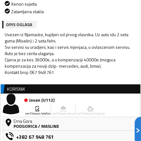
Xenon svjetla
Zatamljena stakla
OPIS OGLASA
Uvezen iz Njemacke, kupljen od prvog vlasnika. Uz auto idu 2 seta
guma (Miselin) i 2 seta felni.
Svi servisi su uradjeni, kao i servis mjenjaca, u ovlascenom servisu.
Auto je bez centa ulaganja.
Cijena je za kes 36000e, a u kompenzaciji 40000e (moguca
kompenzacija za noviji dzip- mercedes, audi, bmw).
Kontakt broj: 067 948 761
KORISNIK
Jovan
(
IJ112
)
verifikovan telefon
verifikovan email
verifikovana lokacija
Crna Gora
PODGORICA
/
MASLINE
+382 67 948 761