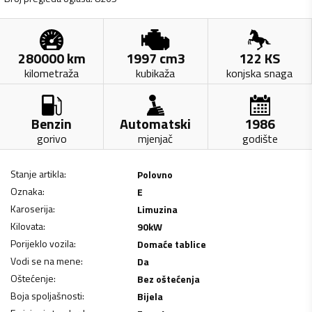
280000
km
1997
cm3
122
KS
kilometraža
kubikaža
konjska snaga
Benzin
Automatski
1986
gorivo
mjenjač
godište
Stanje artikla
:
Polovno
Oznaka
:
E
Karoserija
:
Limuzina
Kilovata
:
90
kW
Porijeklo vozila
:
Domaće tablice
Vodi se na mene
:
Da
Oštećenje
:
Bez oštećenja
Boja spoljašnosti
:
Bijela