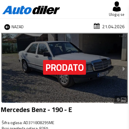
Uloguj se
21.04.2026
NAZAD
1 od 9
9
Mercedes Benz - 190 - E
Šifra oglasa
:
AD371808295ME
Broj pregleda oglasa
:
8265