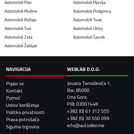
Automobili
Plav
Automobili
Pljevlja
Automobili
Plužine
Automobili
Podgorica
Automobili
Rožaje
Automobili
Tivat
Automobili
Tuzi
Automobili
Ulcinj
Automobili
Zeta
Automobili
Šavnik
Automobili
Žabljak
NAVIGACIJA
WEBLAB D.O.O.
Jovana Tomaševića 1,
Prijavi se
Bar, 85000
Kontakt
Crna Gora
Pomoć
PIB: 03007448
Uslovi korišćenja
+382 (0) 67 312 555
Politika privatnosti
+382 (0) 30 550 099
Prava potrošača
info@autodiler.me
Sigurna trgovina