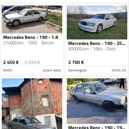
Mercedes Benz - 190 - 1.8
274000 km
1992
Benzin
Mercedes Benz - 190 - 250D
300000 km
1984
Dizel
2 450
€
3 250
€
2 700
€
Nikšić
prije 4 dana
Danilovgrad
05.04.26
Mercedes Benz - 190 - 190D