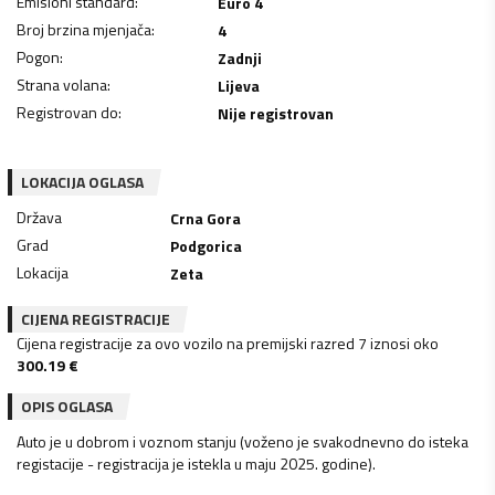
Emisioni standard
:
Euro 4
Broj brzina mjenjača
:
4
Pogon
:
Zadnji
Strana volana
:
Lijeva
Registrovan do
:
Nije registrovan
LOKACIJA OGLASA
Država
Crna Gora
Grad
Podgorica
Lokacija
Zeta
CIJENA REGISTRACIJE
Cijena registracije za ovo vozilo na premijski razred 7 iznosi oko
300.19
€
OPIS OGLASA
Auto je u dobrom i voznom stanju (voženo je svakodnevno do isteka
registacije - registracija je istekla u maju 2025. godine).