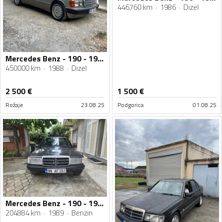
446760 km
1986
Dizel
Mercedes Benz - 190 - 190d
450000 km
1988
Dizel
2 500
€
1 500
€
Rožaje
23.08.25
Podgorica
01.08.25
Mercedes Benz - 190 - 190e
204884 km
1989
Benzin