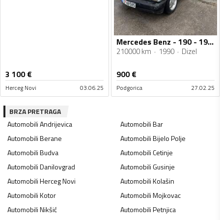
Mercedes Benz - 190 - 190D 2.0
210000 km
1990
Dizel
3 100
€
900
€
Herceg Novi
03.06.25
Podgorica
27.02.25
BRZA PRETRAGA
Automobili
Andrijevica
Automobili
Bar
Automobili
Berane
Automobili
Bijelo Polje
Automobili
Budva
Automobili
Cetinje
Automobili
Danilovgrad
Automobili
Gusinje
Automobili
Herceg Novi
Automobili
Kolašin
Automobili
Kotor
Automobili
Mojkovac
Automobili
Nikšić
Automobili
Petnjica