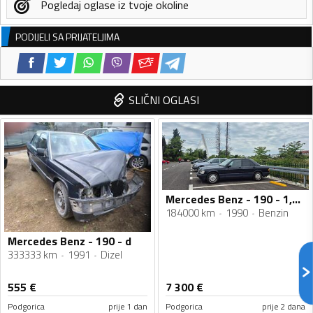
Pogledaj oglase iz tvoje okoline
PODIJELI SA PRIJATELJIMA
SLIČNI OGLASI
Mercedes Benz - 190 - 1,8 benzin automatik
184000 km
1990
Benzin
Mercedes Benz - 190 - d
333333 km
1991
Dizel
555
€
7 300
€
Podgorica
prije 1 dan
Podgorica
prije 2 dana