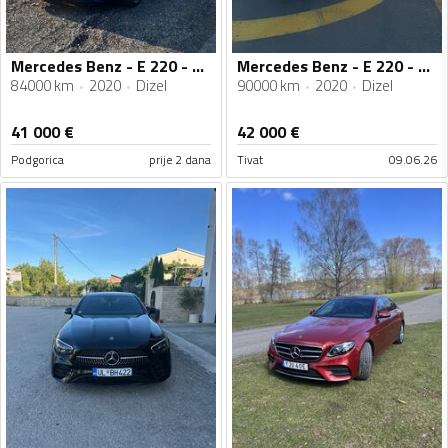
Mercedes Benz - E 220 - E220d 4matic
Mercedes Benz - E 220 - E 220d
84000 km
2020
Dizel
90000 km
2020
Dizel
41 000
€
42 000
€
Podgorica
prije 2 dana
Tivat
09.06.26