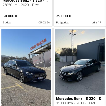
Mercedes Benz - E 220 - amg
26850 km
2020
Dizel
50 000
€
25 000
€
Budva
05.02.24
Podgorica
prije 17 h
Mercedes Benz - E 220 - D
153000 km
2018
Dizel