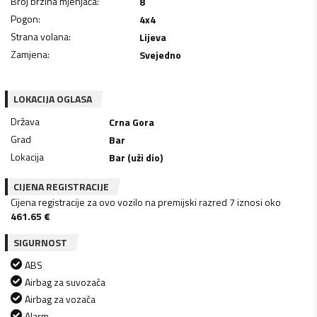
Broj brzina mjenjača
:
8
Pogon
:
4x4
Strana volana
:
Lijeva
Zamjena
:
Svejedno
LOKACIJA OGLASA
Država
Crna Gora
Grad
Bar
Lokacija
Bar (uži dio)
CIJENA REGISTRACIJE
Cijena registracije za ovo vozilo na premijski razred 7 iznosi oko
461.65
€
SIGURNOST
ABS
Airbag za suvozača
Airbag za vozača
Alarm