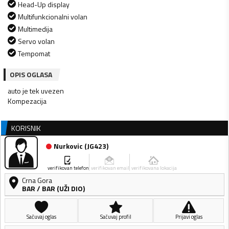
Head-Up display
Multifunkcionalni volan
Multimedija
Servo volan
Tempomat
OPIS OGLASA
auto je tek uvezen
Kompezacija
KORISNIK
Nurkovic
(
JG423
)
verifikovan telefon
verifikovan email
verifikovana lokacija
Crna Gora
BAR
/
BAR (UŽI DIO)
Sačuvaj oglas
Sačuvaj profil
Prijavi oglas