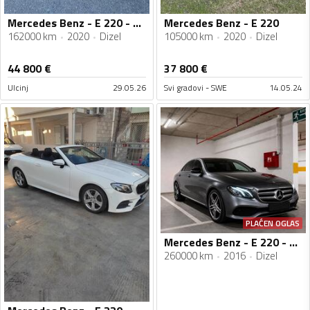
Mercedes Benz - E 220 - 2.0 D
Mercedes Benz - E 220
162000 km
2020
Dizel
105000 km
2020
Dizel
44 800
€
37 800
€
Ulcinj
29.05.26
Svi gradovi - SWE
14.05.24
PLAĆEN OGLAS
Mercedes Benz - E 220 - CDI
260000 km
2016
Dizel