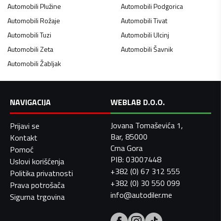
Automobili
Plužine
Automobili
Podgorica
Automobili
Rožaje
Automobili
Tivat
Automobili
Tuzi
Automobili
Ulcinj
Automobili
Zeta
Automobili
Šavnik
Automobili
Žabljak
NAVIGACIJA
WEBLAB D.O.O.
Jovana Tomaševića 1,
Prijavi se
Bar, 85000
Kontakt
Crna Gora
Pomoć
PIB: 03007448
Uslovi korišćenja
+382 (0) 67 312 555
Politika privatnosti
+382 (0) 30 550 099
Prava potrošača
info@autodiler.me
Sigurna trgovina