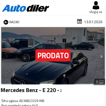
Uloguj se
13.07.2026
NAZAD
1 od 8
9
Mercedes Benz - E 220 - :
Šifra oglasa
:
AD388233297ME
Broj pregleda oglasa
:
540