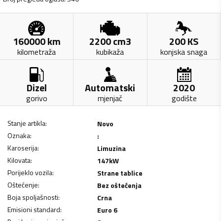
160000
km
2200
cm3
200
KS
kilometraža
kubikaža
konjska snaga
Dizel
Automatski
2020
gorivo
mjenjač
godište
Stanje artikla
:
Novo
Oznaka
:
:
Karoserija
:
Limuzina
Kilovata
:
147
kW
Porijeklo vozila
:
Strane tablice
Oštećenje
:
Bez oštećenja
Boja spoljašnosti
:
Crna
Emisioni standard
:
Euro 6