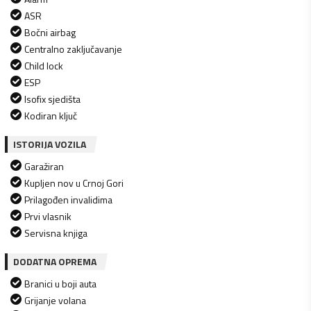
ASR
Bočni airbag
Centralno zaključavanje
Child lock
ESP
Isofix sjedišta
Kodiran ključ
ISTORIJA VOZILA
Garažiran
Kupljen nov u Crnoj Gori
Prilagođen invalidima
Prvi vlasnik
Servisna knjiga
DODATNA OPREMA
Branici u boji auta
Grijanje volana