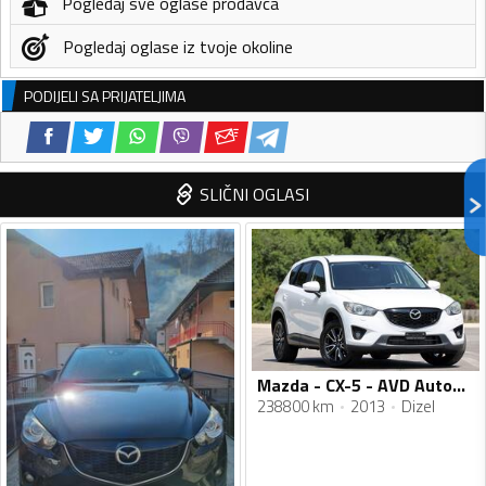
Pogledaj sve oglase prodavca
Pogledaj oglase iz tvoje okoline
PODIJELI SA PRIJATELJIMA
SLIČNI OGLASI
Mazda - CX-5 - AVD Automatic
238800 km
2013
Dizel