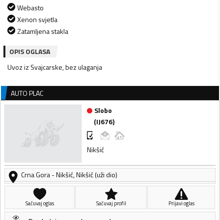
Webasto
Xenon svjetla
Zatamljena stakla
OPIS OGLASA
Uvoz iz Svajcarske, bez ulaganja
AUTO PLAC
Slobo
(
IJ676
)
Nikšić
Crna Gora
-
Nikšić
,
Nikšić (uži dio)
Sačuvaj oglas
Sačuvaj profil
Prijavi oglas