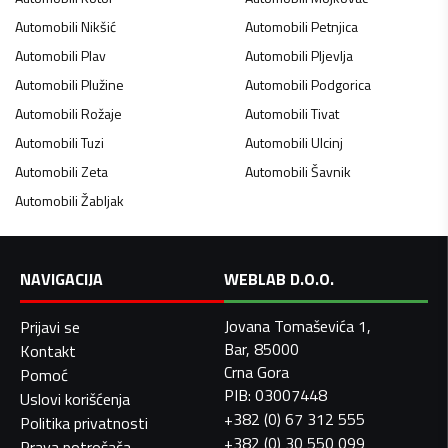
Automobili
Nikšić
Automobili
Petnjica
Automobili
Plav
Automobili
Pljevlja
Automobili
Plužine
Automobili
Podgorica
Automobili
Rožaje
Automobili
Tivat
Automobili
Tuzi
Automobili
Ulcinj
Automobili
Zeta
Automobili
Šavnik
Automobili
Žabljak
NAVIGACIJA
WEBLAB D.O.O.
Jovana Tomaševića 1,
Prijavi se
Bar, 85000
Kontakt
Crna Gora
Pomoć
PIB: 03007448
Uslovi korišćenja
+382 (0) 67 312 555
Politika privatnosti
+382 (0) 30 550 099
Prava potrošača