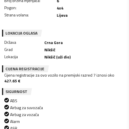
Broj brzina mjenjača
:
6
Pogon
:
4x4
Strana volana
:
Lijeva
LOKACIJA OGLASA
Država
Crna Gora
Grad
Nikšić
Lokacija
Nikšić (uži dio)
CIJENA REGISTRACIJE
Cijena registracije za ovo vozilo na premijski razred 7 iznosi oko
427.65
€
SIGURNOST
ABS
Airbag za suvozača
Airbag za vozača
Alarm
ASR