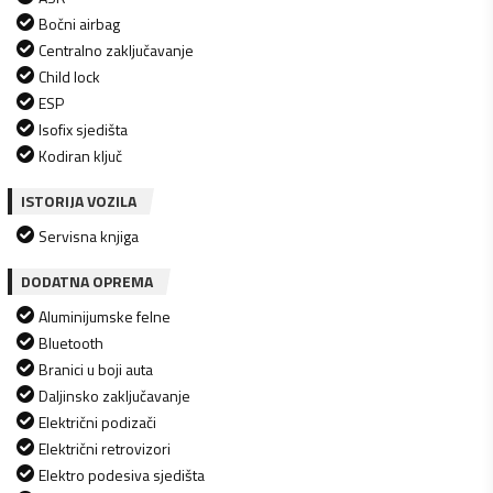
Bočni airbag
Centralno zaključavanje
Child lock
ESP
Isofix sjedišta
Kodiran ključ
ISTORIJA VOZILA
Servisna knjiga
DODATNA OPREMA
Aluminijumske felne
Bluetooth
Branici u boji auta
Daljinsko zaključavanje
Električni podizači
Električni retrovizori
Elektro podesiva sjedišta