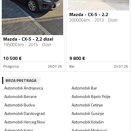
Mazda - CX-5 - 2.2
200000 km
2013
Dizel
Mazda - CX-5 - 2,2 dizel
195000 km
2013
Dizel
10 500
€
9 800
€
Podgorica
26.07.26
Bar
23.07.26
BRZA PRETRAGA
Automobili
Andrijevica
Automobili
Bar
Automobili
Berane
Automobili
Bijelo Polje
Automobili
Budva
Automobili
Cetinje
Automobili
Danilovgrad
Automobili
Gusinje
Automobili
Herceg Novi
Automobili
Kolašin
Automobili
Kotor
Automobili
Mojkovac