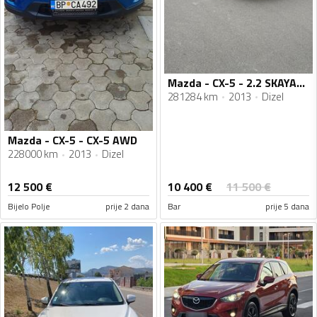
Mazda - CX-5 - 2.2 SKAYAKTIV-D
281284 km
2013
Dizel
Mazda - CX-5 - CX-5 AWD
228000 km
2013
Dizel
10 400
€
12 500
€
11 500
€
Bijelo Polje
prije 2 dana
Bar
prije 5 dana