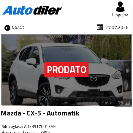
Uloguj se
27.07.2026
NAZAD
1 od 15
15
Mazda - CX-5 - Automatik
Šifra oglasa
:
AD385170013ME
Broj pregleda oglasa
:
3356