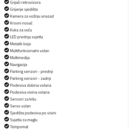
Grijači retrovizora
Grijanje sjedišta
Kamera za vožnju unazad
Krovni nosač
Kuka za vuču
LED prednja svjetla
Metalik boja
Multifunkcionalni volan
Multimedija
Navigacija
Parking senzori - prednji
Parking senzori - zadnji
Podesiva dubina volana
Podesiva visina volana
Senzori za kišu
Servo volan
Sjedišta podesiva po visini
Svjetla za maglu
Tempomat