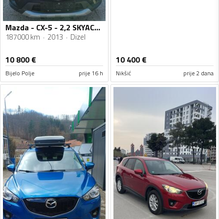
Mazda - CX-5 - 2,2 SKYACTIVE-D AWD
187000 km
2013
Dizel
10 800
€
10 400
€
Bijelo Polje
prije 16 h
Nikšić
prije 2 dana