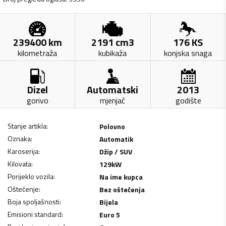
239400
km
2191
cm3
176
KS
kilometraža
kubikaža
konjska snaga
Dizel
Automatski
2013
gorivo
mjenjač
godište
Stanje artikla
:
Polovno
Oznaka
:
Automatik
Karoserija
:
Džip / SUV
Kilovata
:
129
kW
Porijeklo vozila
:
Na ime kupca
Oštećenje
:
Bez oštećenja
Boja spoljašnosti
:
Bijela
Emisioni standard
:
Euro 5