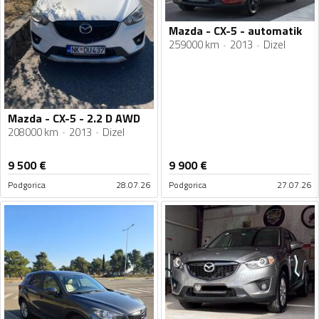
Mazda - CX-5 - automatik
259000 km
2013
Dizel
Mazda - CX-5 - 2.2 D AWD
208000 km
2013
Dizel
9 500
€
9 900
€
Podgorica
28.07.26
Podgorica
27.07.26