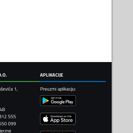
.O.
APLIKACIJE
ševića 1,
Preuzmi aplikaciju
:
448
 312 555
 550 099
ler.me