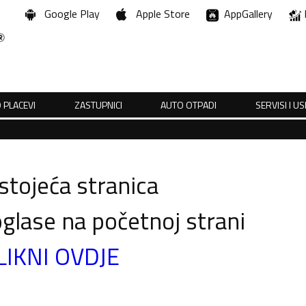
Google Play
Apple Store
AppGallery
 PLACEVI
ZASTUPNICI
AUTO OTPADI
SERVISI I U
tojeća stranica
glase na početnoj strani
LIKNI OVDJE