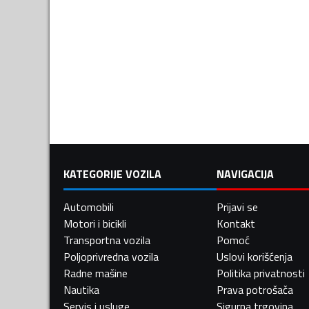
KATEGORIJE VOZILA
NAVIGACIJA
Automobili
Prijavi se
Motori i bicikli
Kontakt
Transportna vozila
Pomoć
Poljoprivredna vozila
Uslovi korišćenja
Radne mašine
Politika privatnosti
Nautika
Prava potrošača
Servis i usluge
Sigurna trgovina