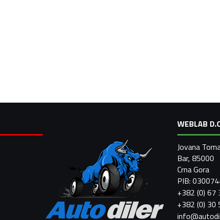
WEBLAB D.O
Jovana Toma
Bar, 85000
Crna Gora
PIB: 03007
+382 (0) 67
+382 (0) 30
info@autodi