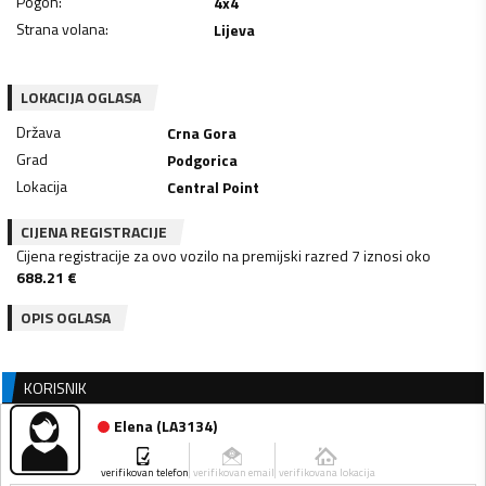
Pogon
:
4x4
Strana volana
:
Lijeva
LOKACIJA OGLASA
Država
Crna Gora
Grad
Podgorica
Lokacija
Central Point
CIJENA REGISTRACIJE
Cijena registracije za ovo vozilo na premijski razred 7 iznosi oko
688.21
€
OPIS OGLASA
KORISNIK
Elena
(
LA3134
)
verifikovan telefon
verifikovan email
verifikovana lokacija