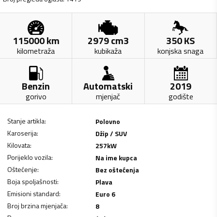
115000
km
2979
cm3
350
KS
kilometraža
kubikaža
konjska snaga
Benzin
Automatski
2019
gorivo
mjenjač
godište
Stanje artikla
:
Polovno
Karoserija
:
Džip / SUV
Kilovata
:
257
kW
Porijeklo vozila
:
Na ime kupca
Oštećenje
:
Bez oštećenja
Boja spoljašnosti
:
Plava
Emisioni standard
:
Euro 6
Broj brzina mjenjača
:
8