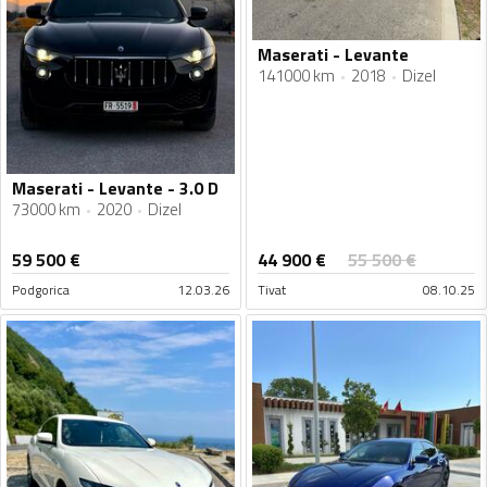
Maserati - Levante
141000 km
2018
Dizel
Maserati - Levante - 3.0 D
73000 km
2020
Dizel
44 900
€
59 500
€
55 500
€
Podgorica
12.03.26
Tivat
08.10.25