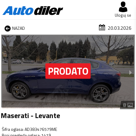
Uloguj se
20.03.2026
NAZAD
1 od 8
8
Maserati - Levante
Šifra oglasa
:
AD383476579ME
Broj pregleda oglasa
:
1419