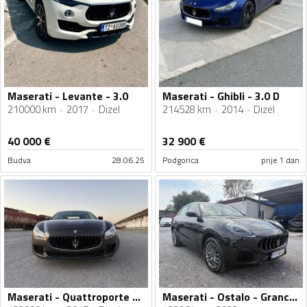
Maserati - Levante - 3.0
Maserati - Ghibli - 3.0 D
210000 km
2017
Dizel
214528 km
2014
Dizel
40 000
€
32 900
€
Budva
28.06.25
Podgorica
prije 1 dan
Maserati - Quattroporte - 3.0d
Maserati - Ostalo - Grancale 2.0 Gt