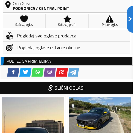
Crna Gora
PODGORICA
/
CENTRAL POINT
Sačuvaj oglas
Sačuvaj profil
Prijavi oglas
Pogledaj sve oglase prodavca
Pogledaj oglase iz tvoje okoline
PODIJELI SA PRIJATELJIMA
SLIČNI OGLASI