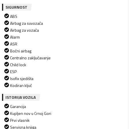
SIGURNOST
ABS
Airbag za suvozača
Airbag za vozača
Alarm
ASR
Bočni airbag
Centralno zaključavanje
Child lock
ESP
Isofix sjedišta
Kodiran ključ
ISTORIJA VOZILA
Garancija
Kupljen nov u Crnoj Gori
Prvi vlasnik
Servisna knjiga