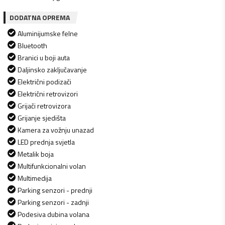
DODATNA OPREMA
Aluminijumske felne
Bluetooth
Branici u boji auta
Daljinsko zaključavanje
Električni podizači
Električni retrovizori
Grijači retrovizora
Grijanje sjedišta
Kamera za vožnju unazad
LED prednja svjetla
Metalik boja
Multifunkcionalni volan
Multimedija
Parking senzori - prednji
Parking senzori - zadnji
Podesiva dubina volana