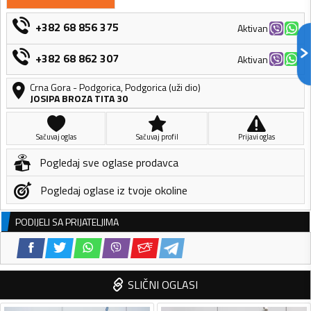
+382 68 856 375
Aktivan
+382 68 862 307
Aktivan
Crna Gora
-
Podgorica
,
Podgorica (uži dio)
JOSIPA BROZA TITA 30
Sačuvaj oglas
Sačuvaj profil
Prijavi oglas
Pogledaj sve oglase prodavca
Pogledaj oglase iz tvoje okoline
PODIJELI SA PRIJATELJIMA
SLIČNI OGLASI