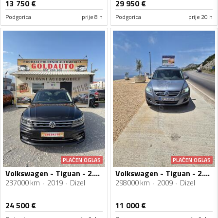
13 750
€
29 950
€
Podgorica
prije 8 h
Podgorica
prije 20 h
PLAĆEN OGLAS
PLAĆEN OGLAS
Volkswagen - Tiguan - 2.0Tdi R line 4 motion
Volkswagen - Tiguan - 2.0 TDI
237000 km
2019
Dizel
298000 km
2009
Dizel
24 500
€
11 000
€