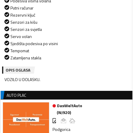
Podesiva visina volana
Putni računar
Rezervni ključ
Senzori za kišu
Senzori za svjetla
Servo volan
Sjedišta podesiva po visini
Tempomat
Zatamljena stakla
OPIS OGLASA
VOZILO U DOLASKU.
AUTO PLAC
DasWeltAuto
(
NJ920
)
Podgorica