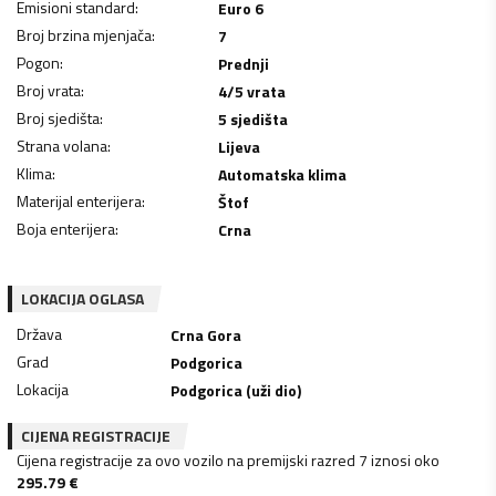
Emisioni standard
:
Euro 6
Broj brzina mjenjača
:
7
Pogon
:
Prednji
Broj vrata
:
4/5 vrata
Broj sjedišta
:
5 sjedišta
Strana volana
:
Lijeva
Klima
:
Automatska klima
Materijal enterijera
:
Štof
Boja enterijera
:
Crna
LOKACIJA OGLASA
Država
Crna Gora
Grad
Podgorica
Lokacija
Podgorica (uži dio)
CIJENA REGISTRACIJE
Cijena registracije za ovo vozilo na premijski razred 7 iznosi oko
295.79
€