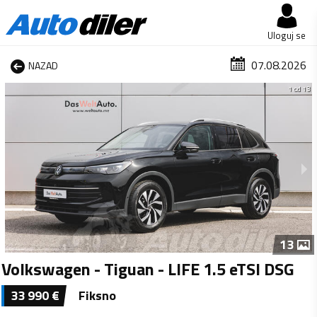
Uloguj se
07.08.2026
NAZAD
1 od 13
13
Volkswagen - Tiguan - LIFE 1.5 eTSI DSG
33 990
€
Fiksno