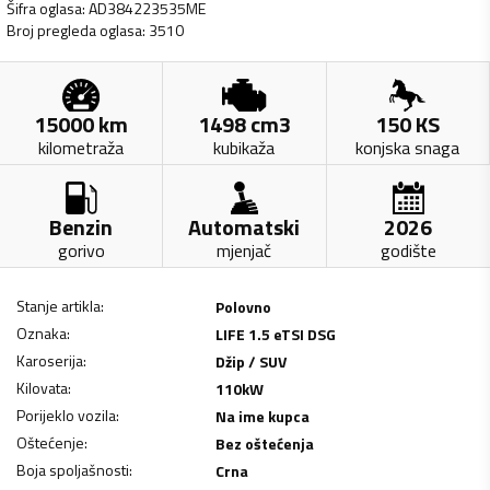
Šifra oglasa
:
AD384223535ME
Broj pregleda oglasa
:
3510
15000
km
1498
cm3
150
KS
kilometraža
kubikaža
konjska snaga
Benzin
Automatski
2026
gorivo
mjenjač
godište
Stanje artikla
:
Polovno
Oznaka
:
LIFE 1.5 eTSI DSG
Karoserija
:
Džip / SUV
Kilovata
:
110
kW
Porijeklo vozila
:
Na ime kupca
Oštećenje
:
Bez oštećenja
Boja spoljašnosti
:
Crna