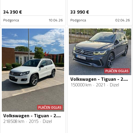
34 390
€
33 990
€
Podgorica
10.04.26
Podgorica
02.04.26
PLAĆEN OGLAS
Volkswagen - Tiguan - 2.0 Tdi.R line.200ks. 4 Motion
150000 km
2021
Dizel
PLAĆEN OGLAS
Volkswagen - Tiguan - 2.0 TDI R LINE 4 MOTION
218508 km
2015
Dizel