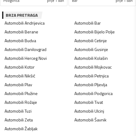
Podgorica
prije 1 dan
Bar
prije 1 dan
BRZA PRETRAGA
Automobili
Andrijevica
Automobili
Bar
Automobili
Berane
Automobili
Bijelo Polje
Automobili
Budva
Automobili
Cetinje
Automobili
Danilovgrad
Automobili
Gusinje
Automobili
Herceg Novi
Automobili
Kolašin
Automobili
Kotor
Automobili
Mojkovac
Automobili
Nikšić
Automobili
Petnjica
Automobili
Plav
Automobili
Pljevlja
Automobili
Plužine
Automobili
Podgorica
Automobili
Rožaje
Automobili
Tivat
Automobili
Tuzi
Automobili
Ulcinj
Automobili
Zeta
Automobili
Šavnik
Automobili
Žabljak