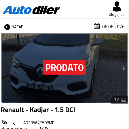
Uloguj se
06.06.2026
NAZAD
1 od 12
12
Renault - Kadjar - 1.5 DCI
Šifra oglasa
:
AD385647508ME
Broj pregleda oglasa
:
1328