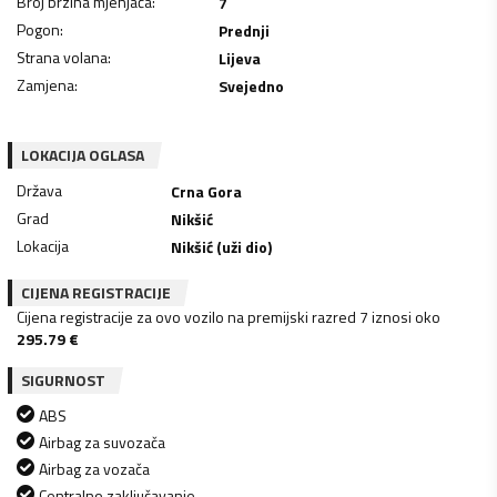
Broj brzina mjenjača
:
7
Pogon
:
Prednji
Strana volana
:
Lijeva
Zamjena
:
Svejedno
LOKACIJA OGLASA
Država
Crna Gora
Grad
Nikšić
Lokacija
Nikšić (uži dio)
CIJENA REGISTRACIJE
Cijena registracije za ovo vozilo na premijski razred 7 iznosi oko
295.79
€
SIGURNOST
ABS
Airbag za suvozača
Airbag za vozača
Centralno zaključavanje