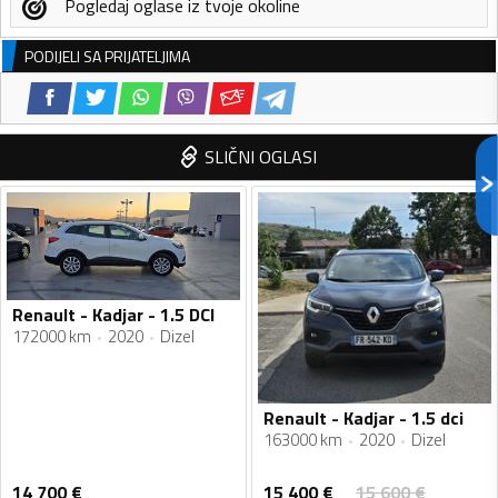
Pogledaj oglase iz tvoje okoline
PODIJELI SA PRIJATELJIMA
SLIČNI OGLASI
Renault - Kadjar - 1.5 DCI
172000 km
2020
Dizel
Renault - Kadjar - 1.5 dci
163000 km
2020
Dizel
15 400
€
14 700
€
15 600
€