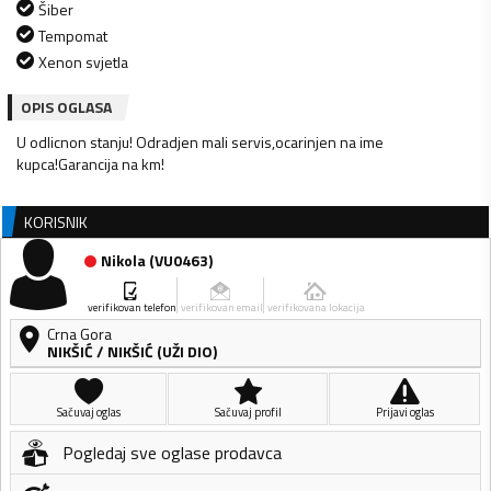
Šiber
Tempomat
Xenon svjetla
OPIS OGLASA
U odlicnon stanju! Odradjen mali servis,ocarinjen na ime
kupca!Garancija na km!
KORISNIK
Nikola
(
VU0463
)
verifikovan telefon
verifikovan email
verifikovana lokacija
Crna Gora
NIKŠIĆ
/
NIKŠIĆ (UŽI DIO)
Sačuvaj oglas
Sačuvaj profil
Prijavi oglas
Pogledaj sve oglase prodavca