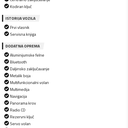
Kodiran ključ
ISTORIJA VOZILA
Prvi vlasnik
Servisna knjiga
DODATNA OPREMA
Aluminijumske felne
Bluetooth
Daljinsko zaključavanje
Metalik boja
Multifunkcionalni volan
Multimedija
Navigacija
Panorama krov
Radio CD
Rezervni ključ
Servo volan