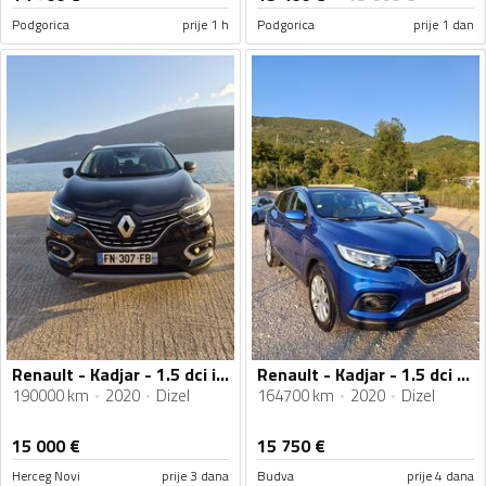
Podgorica
prije 1 h
Podgorica
prije 1 dan
Renault - Kadjar - 1.5 dci intes
Renault - Kadjar - 1.5 dci Automatic
190000 km
2020
Dizel
164700 km
2020
Dizel
15 000
€
15 750
€
Herceg Novi
prije 3 dana
Budva
prije 4 dana