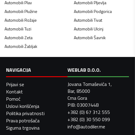
Automobili
Plav
Automobili
Pljevlja
Automobili
Plužine
Automobili
Podgorica
Automobili
Rožaje
Automobili
Tivat
Automobili
Tuzi
Automobili
Ulcinj
Automobili
Zeta
Automobili
Šavnik
Automobili
Žabljak
NAVIGACIJA
WEBLAB D.O.O.
Jovana Tomaševića 1,
Prijavi se
Bar, 85000
Kontakt
Crna Gora
Pomoć
PIB: 03007448
Uslovi korišćenja
+382 (0) 67 312 555
Politika privatnosti
+382 (0) 30 550 099
Prava potrošača
info@autodiler.me
Sigurna trgovina