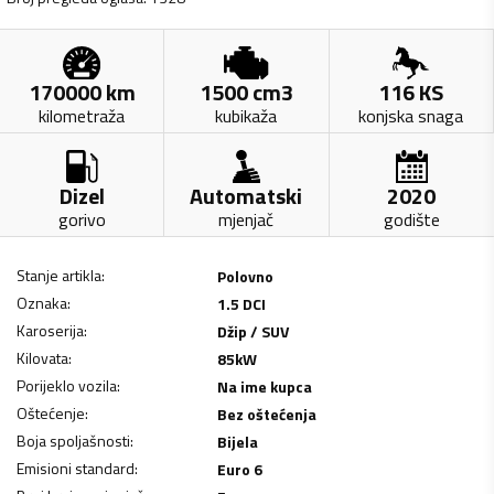
170000
km
1500
cm3
116
KS
kilometraža
kubikaža
konjska snaga
Dizel
Automatski
2020
gorivo
mjenjač
godište
Stanje artikla
:
Polovno
Oznaka
:
1.5 DCI
Karoserija
:
Džip / SUV
Kilovata
:
85
kW
Porijeklo vozila
:
Na ime kupca
Oštećenje
:
Bez oštećenja
Boja spoljašnosti
:
Bijela
Emisioni standard
:
Euro 6