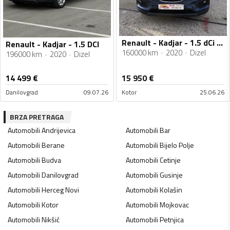
Renault - Kadjar - 1.5 dCi AUTOMATIK 12/2020g
Renault - Kadjar - 1.5 DCI
160000 km
2020
Dizel
196000 km
2020
Dizel
14 499
€
15 950
€
Danilovgrad
09.07.26
Kotor
25.06.26
BRZA PRETRAGA
Automobili
Andrijevica
Automobili
Bar
Automobili
Berane
Automobili
Bijelo Polje
Automobili
Budva
Automobili
Cetinje
Automobili
Danilovgrad
Automobili
Gusinje
Automobili
Herceg Novi
Automobili
Kolašin
Automobili
Kotor
Automobili
Mojkovac
Automobili
Nikšić
Automobili
Petnjica