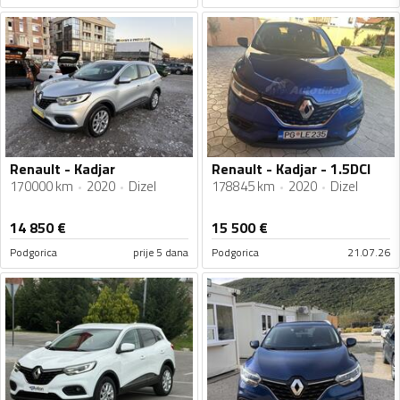
Renault - Kadjar
Renault - Kadjar - 1.5DCI
170000 km
2020
Dizel
178845 km
2020
Dizel
14 850
€
15 500
€
Podgorica
prije 5 dana
Podgorica
21.07.26