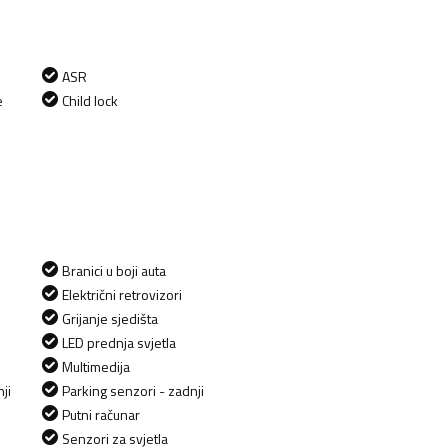
ASR
e
Child lock
Branici u boji auta
Električni retrovizori
Grijanje sjedišta
LED prednja svjetla
Multimedija
ji
Parking senzori - zadnji
Putni računar
Senzori za svjetla