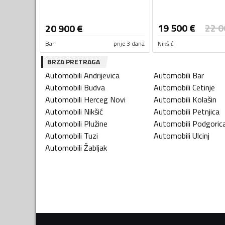
19 500
€
22 0
20 900
€
Bar
prije 3 dana
Nikšić
BRZA PRETRAGA
Automobili
Andrijevica
Automobili
Bar
Automobili
Budva
Automobili
Cetinje
Automobili
Herceg Novi
Automobili
Kolašin
Automobili
Nikšić
Automobili
Petnjica
Automobili
Plužine
Automobili
Podgoric
Automobili
Tuzi
Automobili
Ulcinj
Automobili
Žabljak