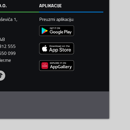
.O.
APLIKACIJE
ševića 1,
Preuzmi aplikaciju
:
448
 312 555
 550 099
ler.me