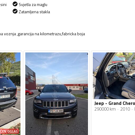
sini
Svjetla za maglu
Zatamljena stakla
a voznja ,garancija na kilometrazu,fabricka boja
290000 km
2010
AĆEN OGLAS