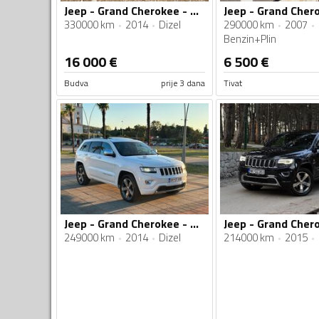
Jeep - Grand Cherokee - Summit
330000 km
2014
Dizel
290000 km
2007
Benzin+Plin
16 000
€
6 500
€
Budva
prije 3 dana
Tivat
Jeep - Grand Cherokee - 3.0 CRD 4X4
249000 km
2014
Dizel
214000 km
2015