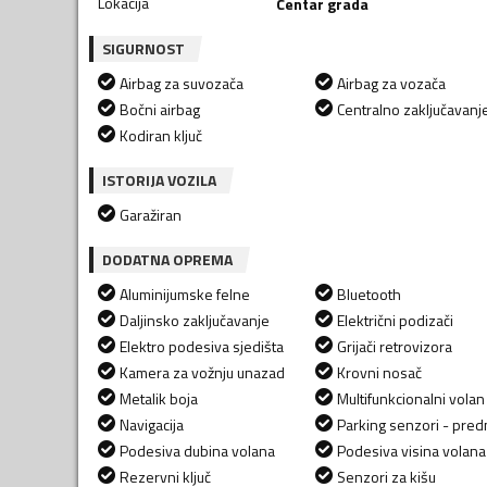
Lokacija
Centar grada
SIGURNOST
Airbag za suvozača
Airbag za vozača
Bočni airbag
Centralno zaključavanj
Kodiran ključ
ISTORIJA VOZILA
Garažiran
DODATNA OPREMA
Aluminijumske felne
Bluetooth
Daljinsko zaključavanje
Električni podizači
Elektro podesiva sjedišta
Grijači retrovizora
Kamera za vožnju unazad
Krovni nosač
Metalik boja
Multifunkcionalni volan
Navigacija
Parking senzori - predn
Podesiva dubina volana
Podesiva visina volana
Rezervni ključ
Senzori za kišu