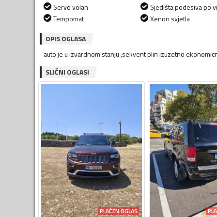
Servo volan
Sjedišta podesiva po vi
Tempomat
Xenon svjetla
OPIS OGLASA
auto je u izvardnom stanju ,sekvent plin izuzetno ekonomicn
SLIČNI OGLASI
PLAĆEN OGLAS
PL