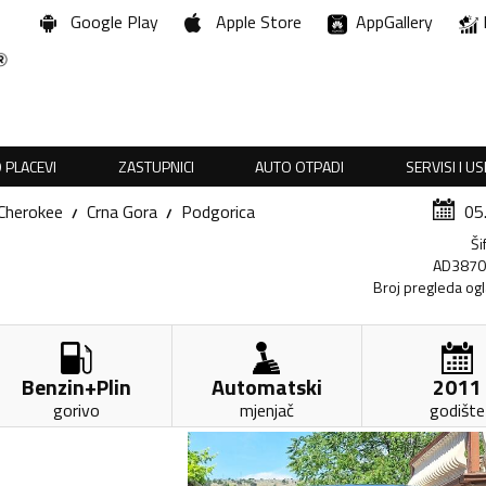
Google Play
Apple Store
AppGallery
 PLACEVI
ZASTUPNICI
AUTO OTPADI
SERVISI I U
Cherokee
Crna Gora
Podgorica
05
Ši
AD387
Broj pregleda og
Benzin+Plin
Automatski
2011
gorivo
mjenjač
godište