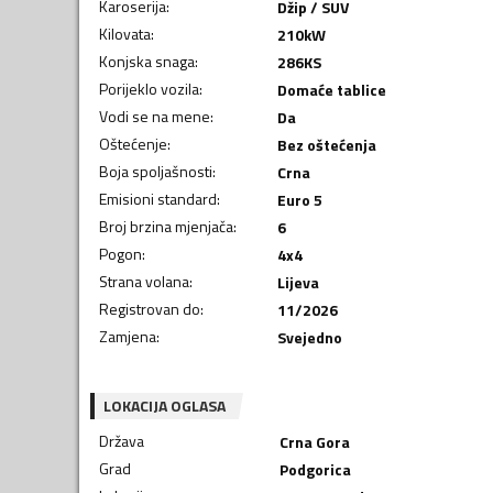
Karoserija
:
Džip / SUV
Kilovata
:
210
kW
Konjska snaga
:
286
KS
Porijeklo vozila
:
Domaće tablice
Vodi se na mene
:
Da
Oštećenje
:
Bez oštećenja
Boja spoljašnosti
:
Crna
Emisioni standard
:
Euro 5
Broj brzina mjenjača
:
6
Pogon
:
4x4
Strana volana
:
Lijeva
Registrovan do
:
11/2026
Zamjena
:
Svejedno
LOKACIJA OGLASA
Država
Crna Gora
Grad
Podgorica