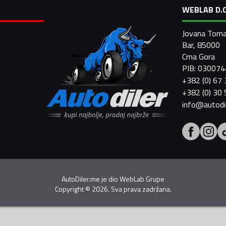
WEBLAB D.O
Jovana Toma
Bar, 85000
Crna Gora
PIB: 03007
+382 (0) 67
+382 (0) 30
info@autodi
AutoDiler.me je dio
WebLab Grupe
Copyright
©
2026. Sva prava zadržana.