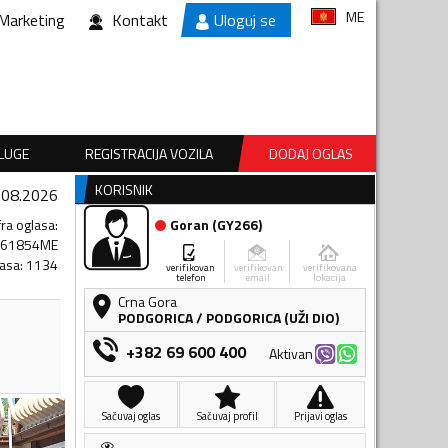
ME
Marketing
Kontakt
Uloguj se
SLUGE
REGISTRACIJA VOZILA
DODAJ OGLAS
KORISNIK
.08.2026
fra oglasa
:
Goran
(
GY266
)
061854ME
lasa
:
1134
verifikovan
verifikovan
verifikovana
telefon
email
lokacija
Crna Gora
PODGORICA
/
PODGORICA (UŽI DIO)
+382 69 600 400
Aktivan
Sačuvaj oglas
Sačuvaj profil
Prijavi oglas