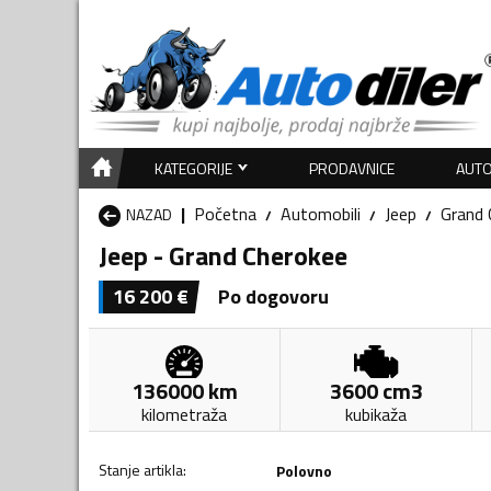
KATEGORIJE
PRODAVNICE
AUTO
Početna
Automobili
Jeep
Grand 
NAZAD
Jeep - Grand Cherokee
16 200
€
Po dogovoru
136000
km
3600
cm3
kilometraža
kubikaža
Stanje artikla
:
Polovno