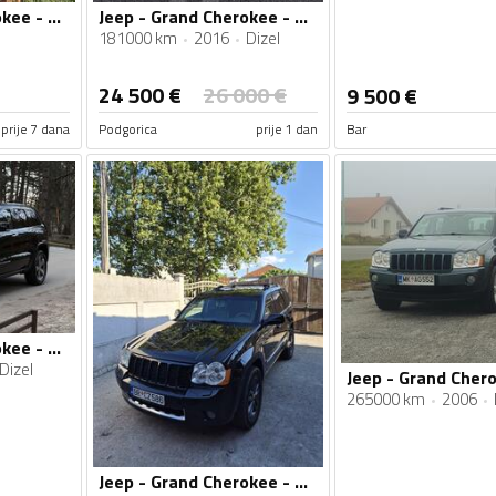
Jeep - Grand Cherokee - 3.7 V6
Jeep - Grand Cherokee - 3.0 CRD
181000 km
2016
Dizel
24 500
€
26 000
€
9 500
€
prije 7 dana
Podgorica
prije 1 dan
Bar
Jeep - Grand Cherokee - 3.0 CRD
Dizel
265000 km
2006
Jeep - Grand Cherokee - 3.0 crd