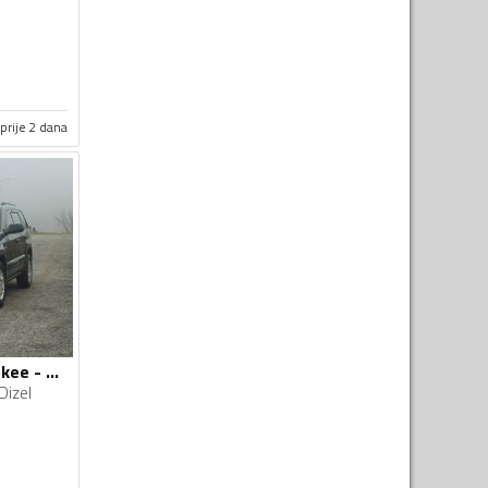
prije 2 dana
Jeep - Grand Cherokee - 3.0 crd
Dizel