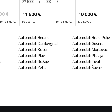
271000 km
2007
Dizel
00
€
11 600
€
10 000
€
prije 3 dana
Podgorica
prije 3 dana
Mojkovac
Automobili
Berane
Automobili
Bijelo Polje
Automobili
Danilovgrad
Automobili
Gusinje
Automobili
Kotor
Automobili
Mojkovac
Automobili
Plav
Automobili
Pljevlja
a
Automobili
Rožaje
Automobili
Tivat
Automobili
Zeta
Automobili
Šavnik