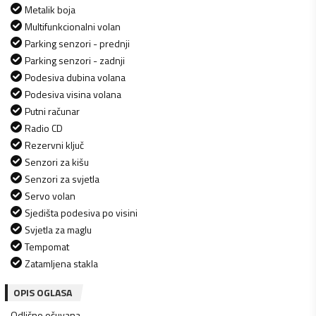
Metalik boja
Multifunkcionalni volan
Parking senzori - prednji
Parking senzori - zadnji
Podesiva dubina volana
Podesiva visina volana
Putni računar
Radio CD
Rezervni ključ
Senzori za kišu
Senzori za svjetla
Servo volan
Sjedišta podesiva po visini
Svjetla za maglu
Tempomat
Zatamljena stakla
OPIS OGLASA
Odlično očuvana