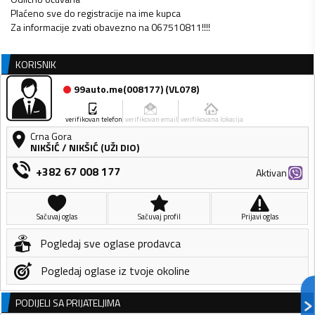
Plaćeno sve do registracije na ime kupca
Za informacije zvati obavezno na 067510811!!!!
KORISNIK
99auto.me(008177)
(
VL078
)
verifikovan telefon
verifikovan email
verifikovana lokacija
Crna Gora
NIKŠIĆ
/
NIKŠIĆ (UŽI DIO)
+382 67 008 177
Aktivan
Sačuvaj oglas
Sačuvaj profil
Prijavi oglas
Pogledaj sve oglase prodavca
Pogledaj oglase iz tvoje okoline
PODIJELI SA PRIJATELJIMA