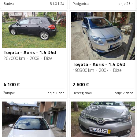
Budva
31.01.24
Podgorica
prije 23 h
Toyota - Auris - 1.4 D4d
267000 km
2008
Dizel
Toyota - Auris - 1.4 D4D
198800 km
2007
Dizel
4 100
€
2 600
€
Žabljak
prije 1 dan
Herceg Novi
prije 2 dana