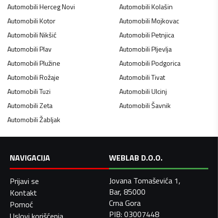
Automobili
Herceg Novi
Automobili
Kolašin
Automobili
Kotor
Automobili
Mojkovac
Automobili
Nikšić
Automobili
Petnjica
Automobili
Plav
Automobili
Pljevlja
Automobili
Plužine
Automobili
Podgorica
Automobili
Rožaje
Automobili
Tivat
Automobili
Tuzi
Automobili
Ulcinj
Automobili
Zeta
Automobili
Šavnik
Automobili
Žabljak
NAVIGACIJA
WEBLAB D.O.O.
Jovana Tomaševića 1,
Prijavi se
Bar, 85000
Kontakt
Crna Gora
Pomoć
PIB: 03007448
Uslovi korišćenja