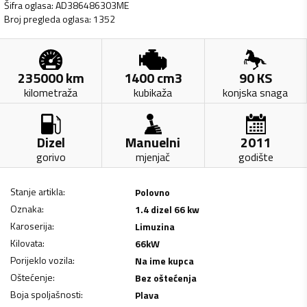
Šifra oglasa
:
AD386486303ME
Broj pregleda oglasa
:
1352
235000
km
1400
cm3
90
KS
kilometraža
kubikaža
konjska snaga
Dizel
Manuelni
2011
gorivo
mjenjač
godište
Stanje artikla
:
Polovno
Oznaka
:
1.4 dizel 66 kw
Karoserija
:
Limuzina
Kilovata
:
66
kW
Porijeklo vozila
:
Na ime kupca
Oštećenje
:
Bez oštećenja
Boja spoljašnosti
:
Plava