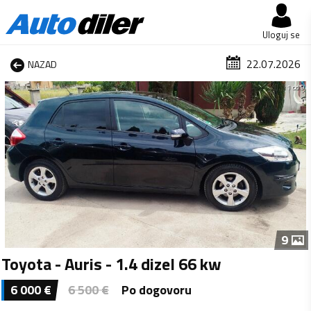
Uloguj se
22.07.2026
NAZAD
1 od 9
9
Toyota - Auris - 1.4 dizel 66 kw
6 000
€
6 500
€
Po dogovoru