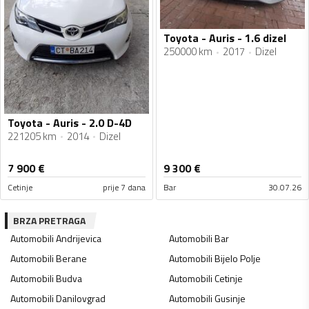
Toyota - Auris - 1.6 dizel
250000 km
2017
Dizel
Toyota - Auris - 2.0 D-4D
221205 km
2014
Dizel
7 900
€
9 300
€
Cetinje
prije 7 dana
Bar
30.07.26
BRZA PRETRAGA
Automobili
Andrijevica
Automobili
Bar
Automobili
Berane
Automobili
Bijelo Polje
Automobili
Budva
Automobili
Cetinje
Automobili
Danilovgrad
Automobili
Gusinje