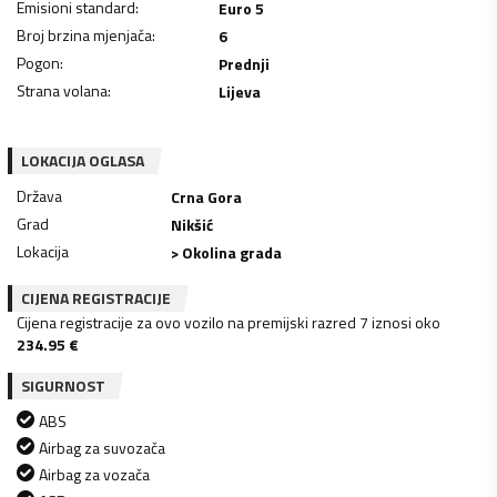
Emisioni standard
:
Euro 5
Broj brzina mjenjača
:
6
Pogon
:
Prednji
Strana volana
:
Lijeva
LOKACIJA OGLASA
Država
Crna Gora
Grad
Nikšić
Lokacija
> Okolina grada
CIJENA REGISTRACIJE
Cijena registracije za ovo vozilo na premijski razred 7 iznosi oko
234.95
€
SIGURNOST
ABS
Airbag za suvozača
Airbag za vozača