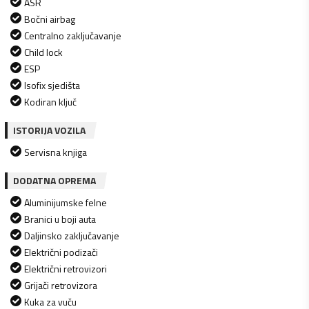
ASR
Bočni airbag
Centralno zaključavanje
Child lock
ESP
Isofix sjedišta
Kodiran ključ
ISTORIJA VOZILA
Servisna knjiga
DODATNA OPREMA
Aluminijumske felne
Branici u boji auta
Daljinsko zaključavanje
Električni podizači
Električni retrovizori
Grijači retrovizora
Kuka za vuču