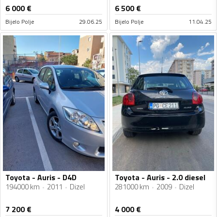
6 000
€
6 500
€
Bijelo Polje
29.06.25
Bijelo Polje
11.04.25
Toyota - Auris - D4D
Toyota - Auris - 2.0 diesel
194000 km
2011
Dizel
281000 km
2009
Dizel
7 200
€
4 000
€