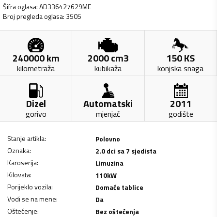
Šifra oglasa
:
AD336427629ME
Broj pregleda oglasa
:
3505
240000
km
2000
cm3
150
KS
kilometraža
kubikaža
konjska snaga
Dizel
Automatski
2011
gorivo
mjenjač
godište
Stanje artikla
:
Polovno
Oznaka
:
2.0 dci sa 7 sjedista
Karoserija
:
Limuzina
Kilovata
:
110
kW
Porijeklo vozila
:
Domaće tablice
Vodi se na mene
:
Da
Oštećenje
:
Bez oštećenja