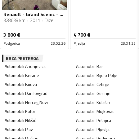
Renault - Grand Scenic - 1.9 DCI
328638 km
2011
Dizel
3 800
€
4 700
€
Podgorica
23.02.26
Pljevlja
28.01.25
BRZA PRETRAGA
Automobili
Andrijevica
Automobili
Bar
Automobili
Berane
Automobili
Bijelo Polje
Automobili
Budva
Automobili
Cetinje
Automobili
Danilovgrad
Automobili
Gusinje
Automobili
Herceg Novi
Automobili
Kolašin
Automobili
Kotor
Automobili
Mojkovac
Automobili
Nikšić
Automobili
Petnjica
Automobili
Plav
Automobili
Pljevlja
Automobili
Plužine
Automobili
Podgorica