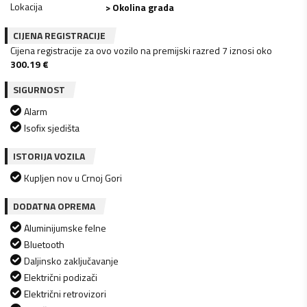
Lokacija
> Okolina grada
CIJENA REGISTRACIJE
Cijena registracije za ovo vozilo na premijski razred 7 iznosi oko
300.19
€
SIGURNOST
Alarm
Isofix sjedišta
ISTORIJA VOZILA
Kupljen nov u Crnoj Gori
DODATNA OPREMA
Aluminijumske felne
Bluetooth
Daljinsko zaključavanje
Električni podizači
Električni retrovizori