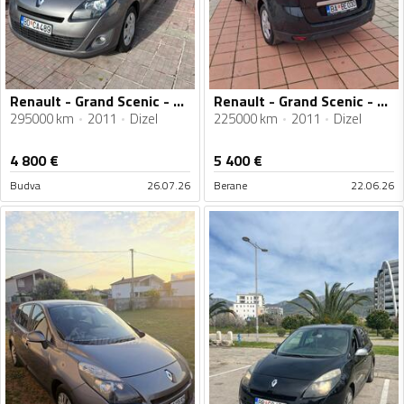
Renault - Grand Scenic - 1.5 dci
Renault - Grand Scenic - 1.5 dci
295000 km
2011
Dizel
225000 km
2011
Dizel
4 800
€
5 400
€
Budva
26.07.26
Berane
22.06.26