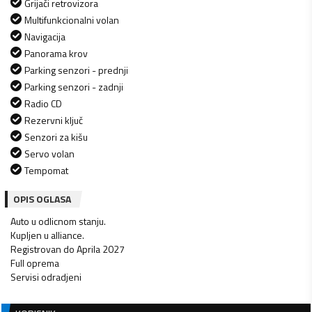
Grijači retrovizora
Multifunkcionalni volan
Navigacija
Panorama krov
Parking senzori - prednji
Parking senzori - zadnji
Radio CD
Rezervni ključ
Senzori za kišu
Servo volan
Tempomat
OPIS OGLASA
Auto u odlicnom stanju.
Kupljen u alliance.
Registrovan do Aprila 2027
Full oprema
Servisi odradjeni