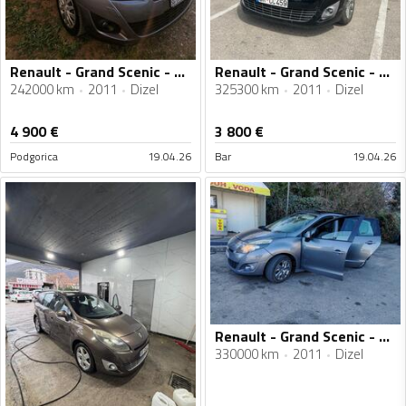
Renault - Grand Scenic - 1.9 dCi
Renault - Grand Scenic - 1,5 dci
242000 km
2011
Dizel
325300 km
2011
Dizel
4 900
€
3 800
€
Podgorica
19.04.26
Bar
19.04.26
Renault - Grand Scenic - 1.5 DCI
330000 km
2011
Dizel