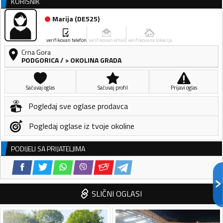
KORISNIK
Marija
(
DE525
)
verifikovan telefon
verifikovan email
verifikovana lokacija
Crna Gora
PODGORICA
/
> OKOLINA GRADA
Sačuvaj oglas
Sačuvaj profil
Prijavi oglas
Pogledaj sve oglase prodavca
Pogledaj oglase iz tvoje okoline
PODIJELI SA PRIJATELJIMA
SLIČNI OGLASI