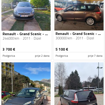
Renault - Grand Scenic - 2.0 dci 110 kw
Renault - Grand Scenic - 1.5dci
300000 km
2011
Dizel
244000 km
2011
Dizel
3 700
€
5 100
€
Podgorica
prije 2 dana
Podgorica
prije 7 dana