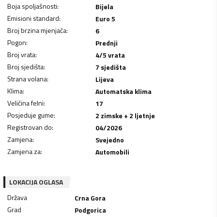
Boja spoljašnosti
:
Bijela
Emisioni standard
:
Euro 5
Broj brzina mjenjača
:
6
Pogon
:
Prednji
Broj vrata
:
4/5 vrata
Broj sjedišta
:
7 sjedišta
Strana volana
:
Lijeva
Klima
:
Automatska klima
Veličina felni
:
17
Posjeduje gume
:
2 zimske + 2 ljetnje
Registrovan do
:
04/2026
Zamjena
:
Svejedno
Zamjena za
:
Automobili
LOKACIJA OGLASA
Država
Crna Gora
Grad
Podgorica