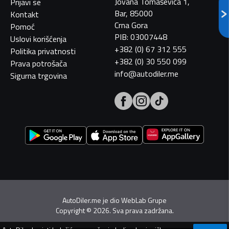
Jovana Tomaševića 1,
Prijavi se
Bar, 85000
Kontakt
Crna Gora
Pomoć
PIB: 03007448
Uslovi korišćenja
+382 (0) 67 312 555
Politika privatnosti
+382 (0) 30 550 099
Prava potrošača
info@autodiler.me
Sigurna trgovina
AutoDiler.me je dio
WebLab Grupe
Copyright
©
2026. Sva prava zadržana.