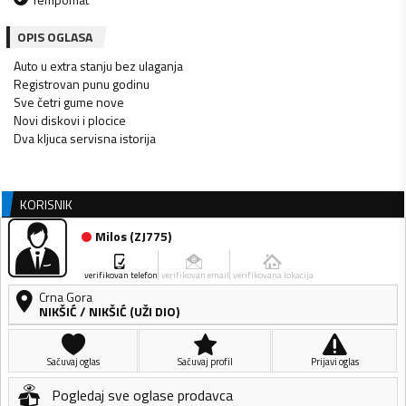
OPIS OGLASA
Auto u extra stanju bez ulaganja
Registrovan punu godinu
Sve četri gume nove
Novi diskovi i plocice
Dva kljuca servisna istorija
KORISNIK
Milos
(
ZJ775
)
verifikovan telefon
verifikovan email
verifikovana lokacija
Crna Gora
NIKŠIĆ
/
NIKŠIĆ (UŽI DIO)
Sačuvaj oglas
Sačuvaj profil
Prijavi oglas
Pogledaj sve oglase prodavca