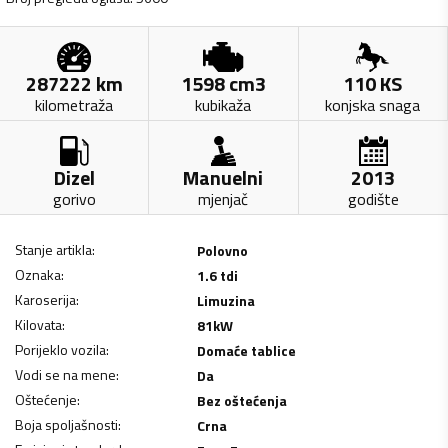
287222
km
1598
cm3
110
KS
kilometraža
kubikaža
konjska snaga
Dizel
Manuelni
2013
gorivo
mjenjač
godište
Stanje artikla
:
Polovno
Oznaka
:
1.6 tdi
Karoserija
:
Limuzina
Kilovata
:
81
kW
Porijeklo vozila
:
Domaće tablice
Vodi se na mene
:
Da
Oštećenje
:
Bez oštećenja
Boja spoljašnosti
:
Crna