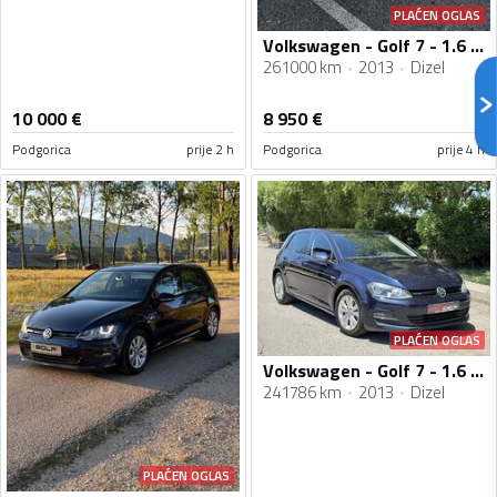
PLAĆEN OGLAS
Volkswagen - Golf 7 - 1.6 TDI
261000 km
2013
Dizel
10 000
€
8 950
€
Podgorica
prije 2 h
Podgorica
prije 4 h
PLAĆEN OGLAS
Volkswagen - Golf 7 - 1.6 TDI
241786 km
2013
Dizel
PLAĆEN OGLAS