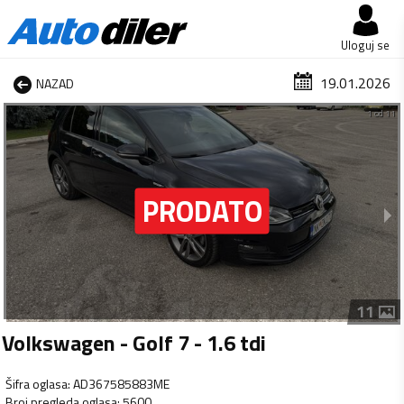
Uloguj se
19.01.2026
NAZAD
1 od 11
11
Volkswagen - Golf 7 - 1.6 tdi
Šifra oglasa
:
AD367585883ME
Broj pregleda oglasa
:
5600