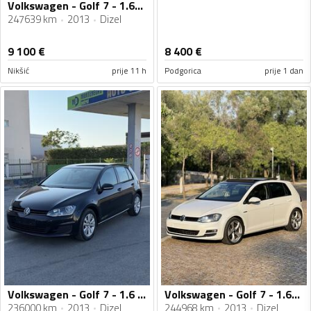
Volkswagen - Golf 7 - 1.6- 81kw
247639 km
2013
Dizel
9 100
€
8 400
€
Nikšić
prije 11 h
Podgorica
prije 1 dan
Volkswagen - Golf 7 - 1.6 TDI DSG
Volkswagen - Golf 7 - 1.6TDI
236000 km
2013
Dizel
244968 km
2013
Dizel