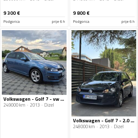
9 300
€
9 800
€
Podgorica
prije 6 h
Podgorica
prije 6 h
Volkswagen - Golf 7 - vw golf 7 tdi
249000 km
2013
Dizel
Volkswagen - Golf 7 - 2.0 TDI
248000 km
2013
Dizel