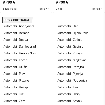
8 799
€
9 700
€
Bijelo Polje
prije 7 h
Ulcinj
prije 8 h
BRZA PRETRAGA
Automobili
Andrijevica
Automobili
Bar
Automobili
Berane
Automobili
Bijelo Polje
Automobili
Budva
Automobili
Cetinje
Automobili
Danilovgrad
Automobili
Gusinje
Automobili
Herceg Novi
Automobili
Kolašin
Automobili
Kotor
Automobili
Mojkovac
Automobili
Nikšić
Automobili
Petnjica
Automobili
Plav
Automobili
Pljevlja
Automobili
Plužine
Automobili
Podgorica
Automobili
Rožaje
Automobili
Tivat
Automobili
Tuzi
Automobili
Ulcinj
Automobili
Zeta
Automobili
Šavnik