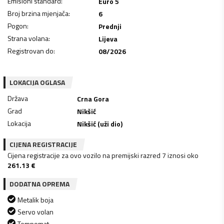
Emisioni standard
:
Euro 5
Broj brzina mjenjača
:
6
Pogon
:
Prednji
Strana volana
:
Lijeva
Registrovan do
:
08/2026
LOKACIJA OGLASA
Država
Crna Gora
Grad
Nikšić
Lokacija
Nikšić (uži dio)
CIJENA REGISTRACIJE
Cijena registracije za ovo vozilo na premijski razred 7 iznosi oko
261.13
€
DODATNA OPREMA
Metalik boja
Servo volan
Tempomat