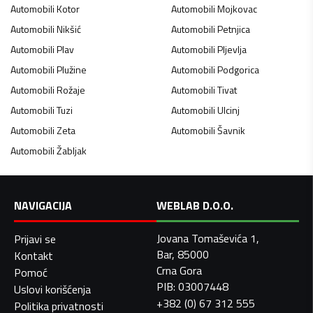
Automobili
Kotor
Automobili
Mojkovac
Automobili
Nikšić
Automobili
Petnjica
Automobili
Plav
Automobili
Pljevlja
Automobili
Plužine
Automobili
Podgorica
Automobili
Rožaje
Automobili
Tivat
Automobili
Tuzi
Automobili
Ulcinj
Automobili
Zeta
Automobili
Šavnik
Automobili
Žabljak
NAVIGACIJA
WEBLAB D.O.O.
Jovana Tomaševića 1,
Prijavi se
Bar, 85000
Kontakt
Crna Gora
Pomoć
PIB: 03007448
Uslovi korišćenja
+382 (0) 67 312 555
Politika privatnosti