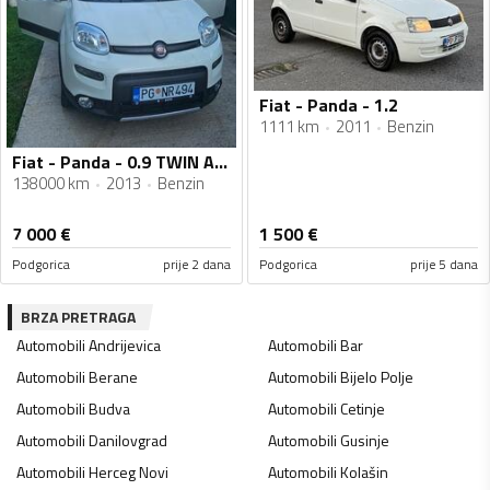
Fiat - Panda - 1.2
1111 km
2011
Benzin
Fiat - Panda - 0.9 TWIN AIR 4X4
138000 km
2013
Benzin
7 000
€
1 500
€
Podgorica
prije 2 dana
Podgorica
prije 5 dana
BRZA PRETRAGA
Automobili
Andrijevica
Automobili
Bar
Automobili
Berane
Automobili
Bijelo Polje
Automobili
Budva
Automobili
Cetinje
Automobili
Danilovgrad
Automobili
Gusinje
Automobili
Herceg Novi
Automobili
Kolašin