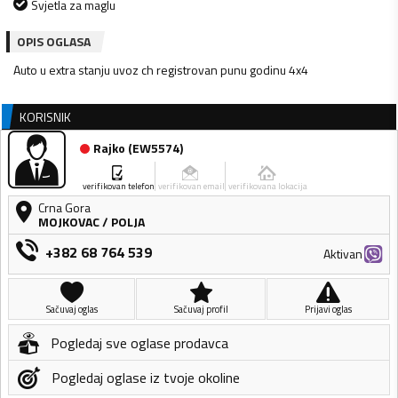
Svjetla za maglu
OPIS OGLASA
Auto u extra stanju uvoz ch registrovan punu godinu 4x4
KORISNIK
Rajko
(
EW5574
)
verifikovan telefon
verifikovan email
verifikovana lokacija
Crna Gora
MOJKOVAC
/
POLJA
+382 68 764 539
Aktivan
Sačuvaj oglas
Sačuvaj profil
Prijavi oglas
Pogledaj sve oglase prodavca
Pogledaj oglase iz tvoje okoline