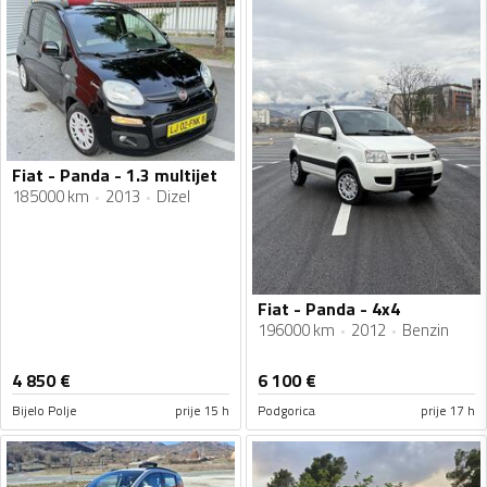
Fiat - Panda - 1.3 multijet
185000 km
2013
Dizel
Fiat - Panda - 4x4
196000 km
2012
Benzin
4 850
€
6 100
€
Bijelo Polje
prije 15 h
Podgorica
prije 17 h