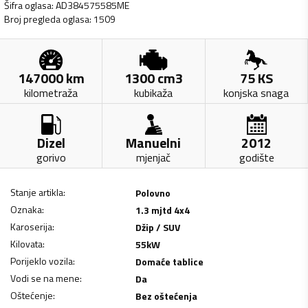
Šifra oglasa
:
AD384575585ME
Broj pregleda oglasa
:
1509
147000
km
1300
cm3
75
KS
kilometraža
kubikaža
konjska snaga
Dizel
Manuelni
2012
gorivo
mjenjač
godište
Stanje artikla
:
Polovno
Oznaka
:
1.3 mjtd 4x4
Karoserija
:
Džip / SUV
Kilovata
:
55
kW
Porijeklo vozila
:
Domaće tablice
Vodi se na mene
:
Da
Oštećenje
:
Bez oštećenja