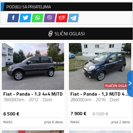
PODIJELI SA PRIJATELJIMA
SLIČNI OGLASI
PLAĆEN OGLAS
Fiat - Panda - 1.3 4×4 MJTD
Fiat - Panda - 1,3 MJTD 4 X 4 K.WAY
186000 km
2012
Dizel
286000 km
2016
Dizel
7 900
€
6 500
€
8 500
€
Nikšić
prije 6 dana
Nikšić
prije 2 dana