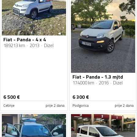
Fiat - Panda - 4 x 4
189213 km
2013
Dizel
Fiat - Panda - 1.3 mjtd
174000 km
2016
Dizel
6 500
€
6 300
€
Cetinje
prije 2 dana
Podgorica
prije 2 dana