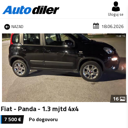
Uloguj se
18.06.2026
NAZAD
1 od 16
16
Fiat - Panda - 1.3 mjtd 4x4
7 500
€
Po dogovoru