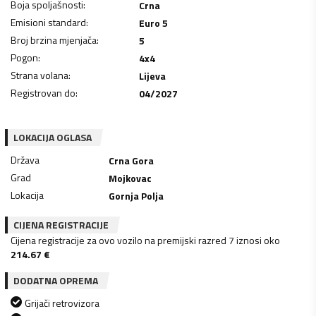
Boja spoljašnosti
:
Crna
Emisioni standard
:
Euro 5
Broj brzina mjenjača
:
5
Pogon
:
4x4
Strana volana
:
Lijeva
Registrovan do
:
04/2027
LOKACIJA OGLASA
Država
Crna Gora
Grad
Mojkovac
Lokacija
Gornja Polja
CIJENA REGISTRACIJE
Cijena registracije za ovo vozilo na premijski razred 7 iznosi oko
214.67
€
DODATNA OPREMA
Grijači retrovizora