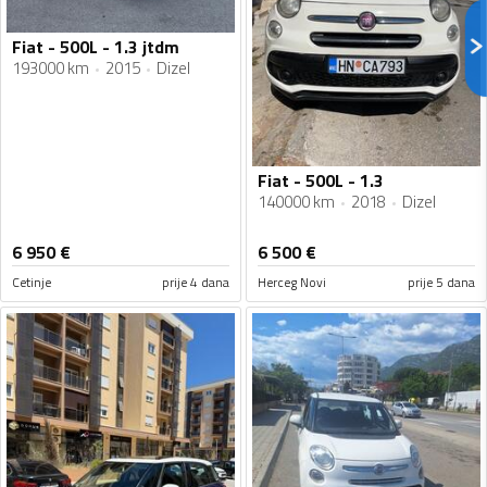
Fiat - 500L - 1.3 jtdm
193000 km
2015
Dizel
Fiat - 500L - 1.3
140000 km
2018
Dizel
6 950
€
6 500
€
Cetinje
prije 4 dana
Herceg Novi
prije 5 dana