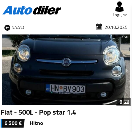
Uloguj se
20.10.2025
NAZAD
1 od 8
8
Fiat - 500L - Pop star 1.4
6 500
€
Hitno