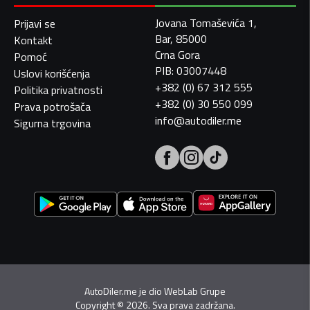
Jovana Tomaševića 1,
Prijavi se
Bar, 85000
Kontakt
Crna Gora
Pomoć
PIB: 03007448
Uslovi korišćenja
+382 (0) 67 312 555
Politika privatnosti
+382 (0) 30 550 099
Prava potrošača
info@autodiler.me
Sigurna trgovina
AutoDiler.me je dio
WebLab Grupe
Copyright
©
2026. Sva prava zadržana.