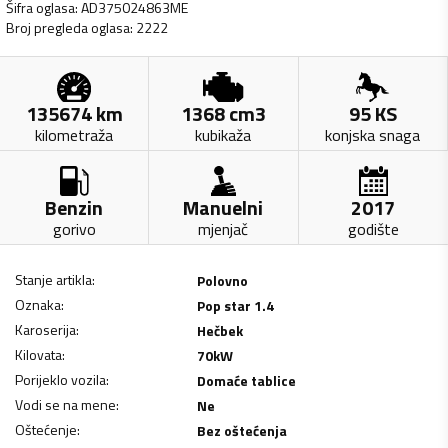
Šifra oglasa
:
AD375024863ME
Broj pregleda oglasa
:
2222
135674
km
1368
cm3
95
KS
kilometraža
kubikaža
konjska snaga
Benzin
Manuelni
2017
gorivo
mjenjač
godište
Stanje artikla
:
Polovno
Oznaka
:
Pop star 1.4
Karoserija
:
Hečbek
Kilovata
:
70
kW
Porijeklo vozila
:
Domaće tablice
Vodi se na mene
:
Ne
Oštećenje
:
Bez oštećenja