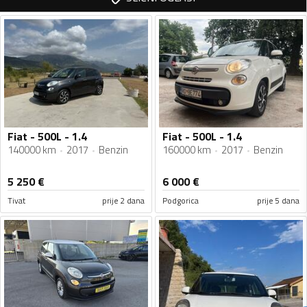
Fiat - 500L - 1.4
Fiat - 500L - 1.4
140000 km
2017
Benzin
160000 km
2017
Benzin
5 250
€
6 000
€
Tivat
prije 2 dana
Podgorica
prije 5 dana