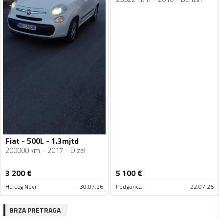
Fiat - 500L - 1.3mjtd
200000 km
2017
Dizel
3 200
€
5 100
€
Herceg Novi
30.07.26
Podgorica
22.07.26
BRZA PRETRAGA