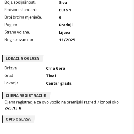
Boja spoljašnosti
:
Siva
Emisioni standard
:
Euro 1
Broj brzina mjenjača
:
6
Pogon
:
Prednji
Strana volana
:
Lijeva
Registrovan do
:
11/2025
LOKACIJA OGLASA
Država
Crna Gora
Grad
Tivat
Lokacija
Centar grada
CIJENA REGISTRACIJE
Cijena registracije za ovo vozilo na premijski razred 7 iznosi oko
245.13
€
OPIS OGLASA