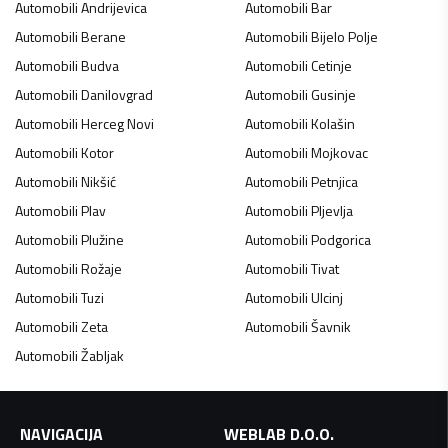
Automobili
Andrijevica
Automobili
Bar
Automobili
Berane
Automobili
Bijelo Polje
Automobili
Budva
Automobili
Cetinje
Automobili
Danilovgrad
Automobili
Gusinje
Automobili
Herceg Novi
Automobili
Kolašin
Automobili
Kotor
Automobili
Mojkovac
Automobili
Nikšić
Automobili
Petnjica
Automobili
Plav
Automobili
Pljevlja
Automobili
Plužine
Automobili
Podgorica
Automobili
Rožaje
Automobili
Tivat
Automobili
Tuzi
Automobili
Ulcinj
Automobili
Zeta
Automobili
Šavnik
Automobili
Žabljak
NAVIGACIJA
WEBLAB D.O.O.