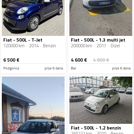
Fiat - 500L - T-Jet
Fiat - 500L - 1.3 multi jet
120000 km
2014
Benzin
200000 km
2017
Dizel
4 600
€
6 500
€
4 800
€
Podgorica
prije 6 dana
Bar
prije 6 dana
Fiat - 500L - 1.2 benzin
255221 km
2010
Benzin