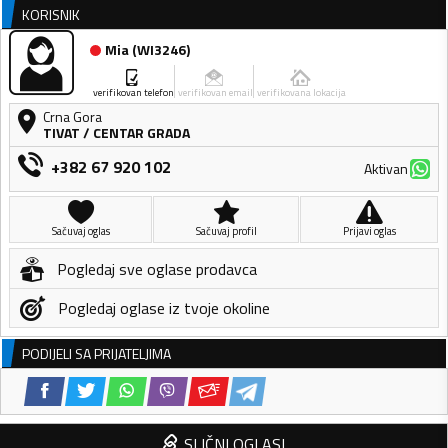
KORISNIK
Mia
(
WI3246
)
verifikovan telefon
verifikovan email
verifikovana lokacija
Crna Gora
TIVAT
/
CENTAR GRADA
+382 67 920 102
Aktivan
Sačuvaj oglas
Sačuvaj profil
Prijavi oglas
Pogledaj sve oglase prodavca
Pogledaj oglase iz tvoje okoline
PODIJELI SA PRIJATELJIMA
SLIČNI OGLASI