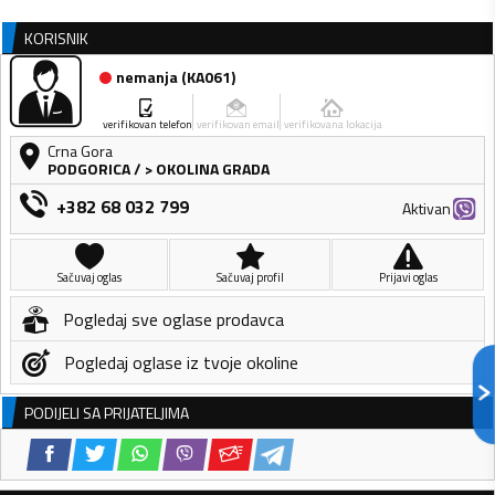
KORISNIK
nemanja
(
KA061
)
verifikovan telefon
verifikovan email
verifikovana lokacija
Crna Gora
PODGORICA
/
> OKOLINA GRADA
+382 68 032 799
Aktivan
Sačuvaj oglas
Sačuvaj profil
Prijavi oglas
Pogledaj sve oglase prodavca
Pogledaj oglase iz tvoje okoline
PODIJELI SA PRIJATELJIMA