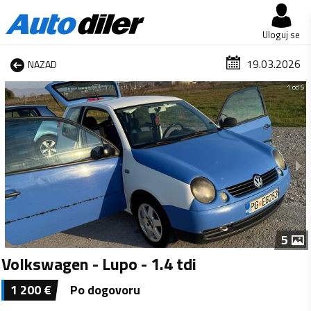
Uloguj se
19.03.2026
NAZAD
1 od 5
5
Volkswagen - Lupo - 1.4 tdi
1 200
€
Po dogovoru