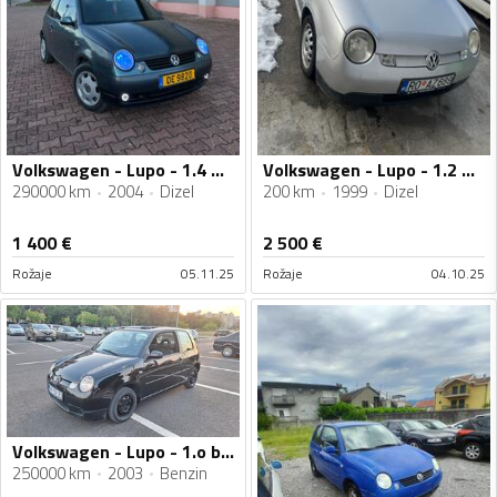
Volkswagen - Lupo - 1.4 TDI 55kw
Volkswagen - Lupo - 1.2 TDI
290000 km
2004
Dizel
200 km
1999
Dizel
1 400
€
2 500
€
Rožaje
05.11.25
Rožaje
04.10.25
Volkswagen - Lupo - 1.o benzin
250000 km
2003
Benzin