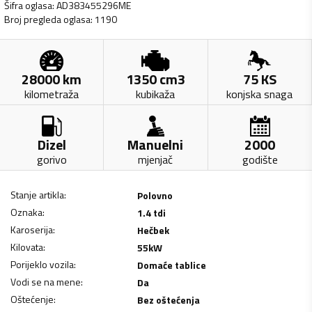
Šifra oglasa
:
AD383455296ME
Broj pregleda oglasa
:
1190
28000
km
1350
cm3
75
KS
kilometraža
kubikaža
konjska snaga
Dizel
Manuelni
2000
gorivo
mjenjač
godište
Stanje artikla
:
Polovno
Oznaka
:
1.4 tdi
Karoserija
:
Hečbek
Kilovata
:
55
kW
Porijeklo vozila
:
Domaće tablice
Vodi se na mene
:
Da
Oštećenje
:
Bez oštećenja