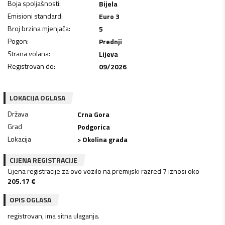
Boja spoljašnosti
:
Bijela
Emisioni standard
:
Euro 3
Broj brzina mjenjača
:
5
Pogon
:
Prednji
Strana volana
:
Lijeva
Registrovan do
:
09/2026
LOKACIJA OGLASA
Država
Crna Gora
Grad
Podgorica
Lokacija
> Okolina grada
CIJENA REGISTRACIJE
Cijena registracije za ovo vozilo na premijski razred 7 iznosi oko
205.17
€
OPIS OGLASA
registrovan, ima sitna ulaganja.