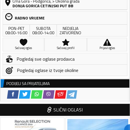
Crna Gora
-
Podgorica
,
> Okolina grada
DONJA GORICA CETINJSKI PUT BB
RADNO VRIJEME
PON-PET
SUBOTA
NEDJELJA
08:00-16:00
08:00-14:00
ZATVORENO
Sačuvaj oglas
Sačuvaj profil
Prijavi oglas
Pogledaj sve oglase prodavca
Pogledaj oglase iz tvoje okoline
PODIJELI SA PRIJATELJIMA
SLIČNI OGLASI