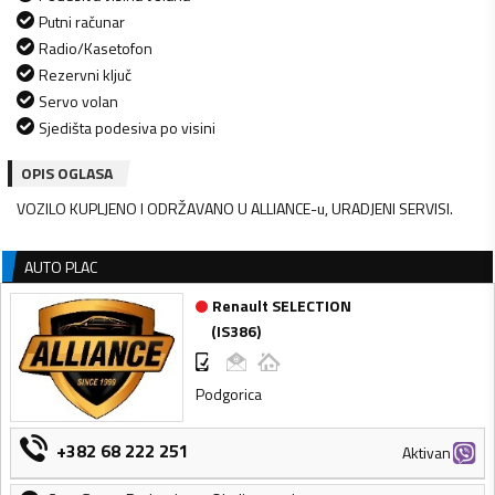
Putni računar
Radio/Kasetofon
Rezervni ključ
Servo volan
Sjedišta podesiva po visini
OPIS OGLASA
VOZILO KUPLJENO I ODRŽAVANO U ALLIANCE-u, URADJENI SERVISI.
AUTO PLAC
Renault SELECTION
(
IS386
)
Podgorica
+382 68 222 251
Aktivan