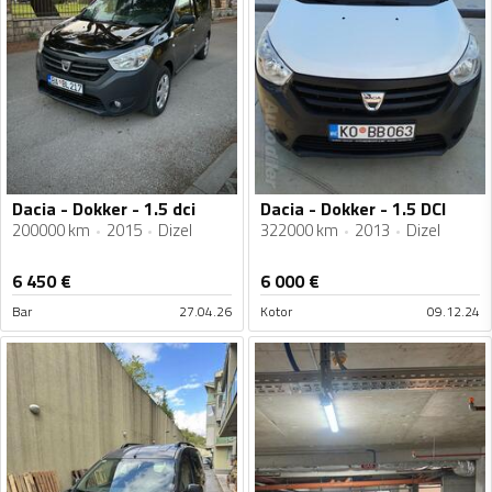
Dacia - Dokker - 1.5 dci
Dacia - Dokker - 1.5 DCI
200000 km
2015
Dizel
322000 km
2013
Dizel
6 450
€
6 000
€
Bar
27.04.26
Kotor
09.12.24