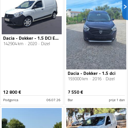
Dacia - Dokker - 1.5 DCI ESSENTIALE
142904 km
2020
Dizel
Dacia - Dokker - 1.5 dci
193000 km
2016
Dizel
12 800
€
7 550
€
Podgorica
06.07.26
Bar
prije 1 dan