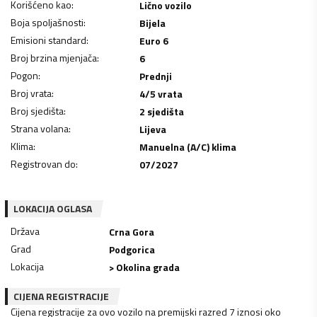
Korišćeno kao
:
Lično vozilo
Boja spoljašnosti
:
Bijela
Emisioni standard
:
Euro 6
Broj brzina mjenjača
:
6
Pogon
:
Prednji
Broj vrata
:
4/5 vrata
Broj sjedišta
:
2 sjedišta
Strana volana
:
Lijeva
Klima
:
Manuelna (A/C) klima
Registrovan do
:
07/2027
LOKACIJA OGLASA
Država
Crna Gora
Grad
Podgorica
Lokacija
> Okolina grada
CIJENA REGISTRACIJE
Cijena registracije za ovo vozilo na premijski razred 7 iznosi oko