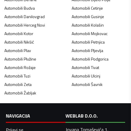
Automobili
Budva
Automobili
Cetinje
Automobili
Danilovgrad
Automobili
Gusinje
Automobili
Herceg Novi
Automobili
Kolašin
Automobili
Kotor
Automobili
Mojkovac
Automobili
Nikšić
Automobili
Petnjica
Automobili
Plav
Automobili
Pljevlja
Automobili
Plužine
Automobili
Podgorica
Automobili
Rožaje
Automobili
Tivat
Automobili
Tuzi
Automobili
Ulcinj
Automobili
Zeta
Automobili
Šavnik
Automobili
Žabljak
NAVIGACIJA
WEBLAB D.O.O.
Jovana Tomaševića 1,
Prijavi se