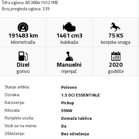
Šifra oglasa
:
AD388475527ME
Broj pregleda oglasa
:
339
191483
km
1461
cm3
75
KS
kilometraža
kubikaža
konjska snaga
Dizel
Manuelni
2020
gorivo
mjenjač
godište
Stanje artikla
:
Polovno
Oznaka
:
1.5 DCI ESSENTIALE
Karoserija
:
Pickup
Kilovata
:
55
kW
Porijeklo vozila
:
Domaće tablice
Vodi se na mene
:
Da
Oštećenje
:
Bez oštećenja