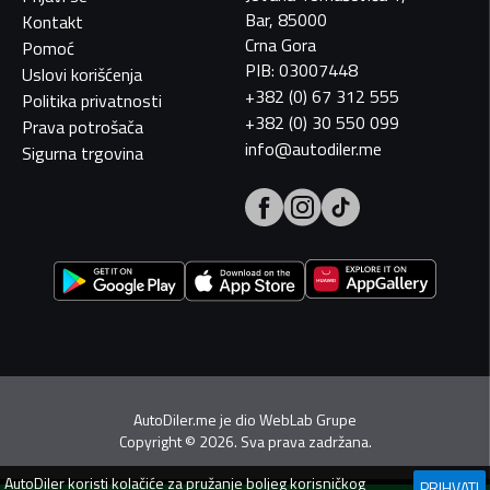
Bar, 85000
Kontakt
Crna Gora
Pomoć
PIB: 03007448
Uslovi korišćenja
+382 (0) 67 312 555
Politika privatnosti
+382 (0) 30 550 099
Prava potrošača
info@autodiler.me
Sigurna trgovina
AutoDiler.me je dio
WebLab Grupe
Copyright
©
2026. Sva prava zadržana.
AutoDiler
koristi kolačiće za pružanje boljeg korisničkog
PRIHVATI