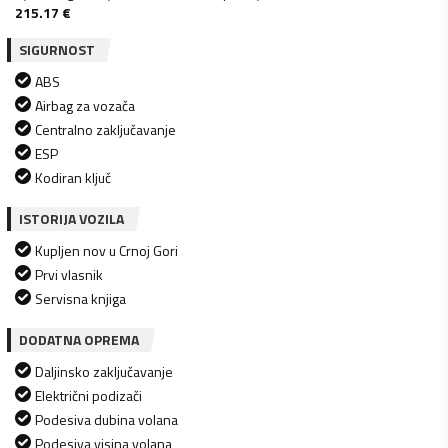
215.17
€
SIGURNOST
ABS
Airbag za vozača
Centralno zaključavanje
ESP
Kodiran ključ
ISTORIJA VOZILA
Kupljen nov u Crnoj Gori
Prvi vlasnik
Servisna knjiga
DODATNA OPREMA
Daljinsko zaključavanje
Električni podizači
Podesiva dubina volana
Podesiva visina volana