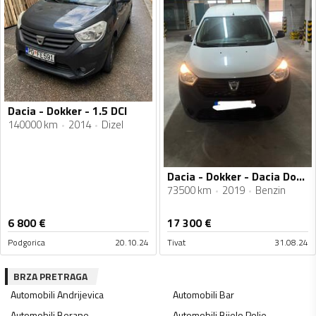
Dacia - Dokker - 1.5 DCI
140000 km
2014
Dizel
Dacia - Dokker - Dacia Dokker FRIGO
73500 km
2019
Benzin
6 800
€
17 300
€
Podgorica
20.10.24
Tivat
31.08.24
BRZA PRETRAGA
Automobili
Andrijevica
Automobili
Bar
Automobili
Berane
Automobili
Bijelo Polje