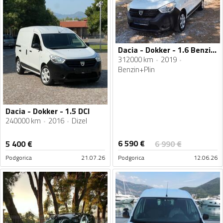
Dacia - Dokker - 1.6 Benzin Plin
312000 km
2019
Benzin+Plin
Dacia - Dokker - 1.5 DCI
240000 km
2016
Dizel
6 590
€
5 400
€
6 990
€
Podgorica
21.07.26
Podgorica
12.06.26