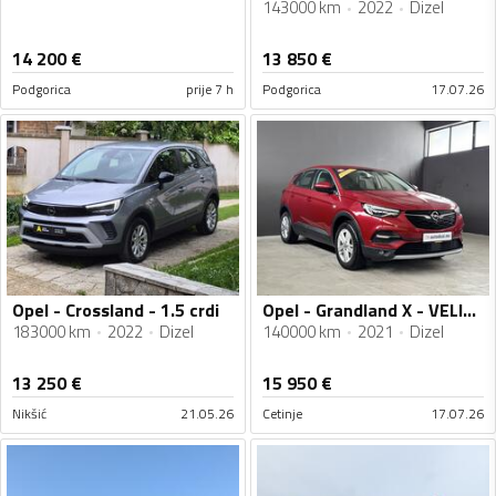
143000 km
2022
Dizel
14 200
€
13 850
€
Podgorica
prije 7 h
Podgorica
17.07.26
Opel - Crossland - 1.5 crdi
Opel - Grandland X - VELIKI SERVIS
183000 km
2022
Dizel
140000 km
2021
Dizel
13 250
€
15 950
€
Nikšić
21.05.26
Cetinje
17.07.26