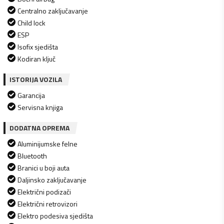
Centralno zaključavanje
Child lock
ESP
Isofix sjedišta
Kodiran ključ
ISTORIJA VOZILA
Garancija
Servisna knjiga
DODATNA OPREMA
Aluminijumske felne
Bluetooth
Branici u boji auta
Daljinsko zaključavanje
Električni podizači
Električni retrovizori
Elektro podesiva sjedišta