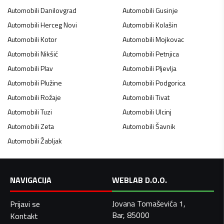
Automobili
Danilovgrad
Automobili
Gusinje
Automobili
Herceg Novi
Automobili
Kolašin
Automobili
Kotor
Automobili
Mojkovac
Automobili
Nikšić
Automobili
Petnjica
Automobili
Plav
Automobili
Pljevlja
Automobili
Plužine
Automobili
Podgorica
Automobili
Rožaje
Automobili
Tivat
Automobili
Tuzi
Automobili
Ulcinj
Automobili
Zeta
Automobili
Šavnik
Automobili
Žabljak
NAVIGACIJA
WEBLAB D.O.O.
Jovana Tomaševića 1,
Prijavi se
Bar, 85000
Kontakt