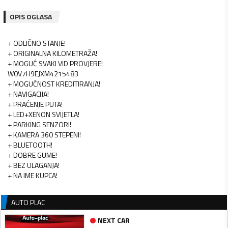
OPIS OGLASA
+ ODLIČNO STANJE!
+ ORIGINALNA KILOMETRAŽA!
+ MOGUĆ SVAKI VID PROVJERE!
W0V7H9EJXM4215483
+ MOGUĆNOST KREDITIRANJA!
+ NAVIGACIJA!
+ PRAĆENJE PUTA!
+ LED+XENON SVIJETLA!
+ PARKING SENZORI!
+ KAMERA 360 STEPENI!
+ BLUETOOTH!
+ DOBRE GUME!
+ BEZ ULAGANJA!
+ NA IME KUPCA!
AUTO PLAC
NEXT CAR