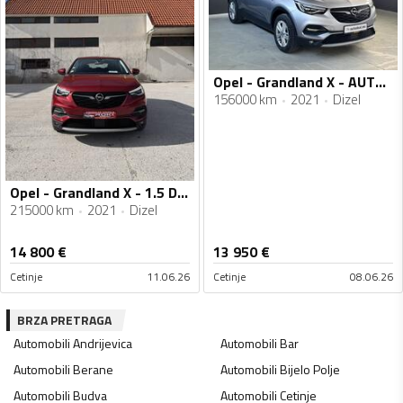
Opel - Grandland X - AUTOMATIC
156000 km
2021
Dizel
Opel - Grandland X - 1.5 D.AUTOMATIK
215000 km
2021
Dizel
14 800
€
13 950
€
Cetinje
11.06.26
Cetinje
08.06.26
BRZA PRETRAGA
Automobili
Andrijevica
Automobili
Bar
Automobili
Berane
Automobili
Bijelo Polje
Automobili
Budva
Automobili
Cetinje