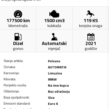
177500
km
1500
cm3
119
KS
kilometraža
kubikaža
konjska snaga
Dizel
Automatski
2021
gorivo
mjenjač
godište
Stanje artikla
:
Polovno
Oznaka
:
AUTOMATIK
Karoserija
:
Limuzina
Kilovata
:
88
kW
Porijeklo vozila
:
Na ime kupca
Oštećenje
:
Bez oštećenja
Boja spoljašnosti
:
Siva
Emisioni standard
:
Euro 6