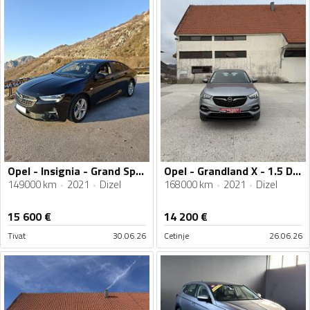
Opel - Insignia - Grand Sport
Opel - Grandland X - 1.5 D.AUTOMATIK
149000 km
2021
Dizel
168000 km
2021
Dizel
15 600
€
14 200
€
Tivat
30.06.26
Cetinje
26.06.26