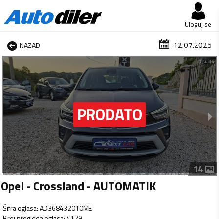
Uloguj se
12.07.2025
NAZAD
1 od 14
14
Opel - Crossland - AUTOMATIK
Šifra oglasa
:
AD368432010ME
Broj pregleda oglasa
:
4129