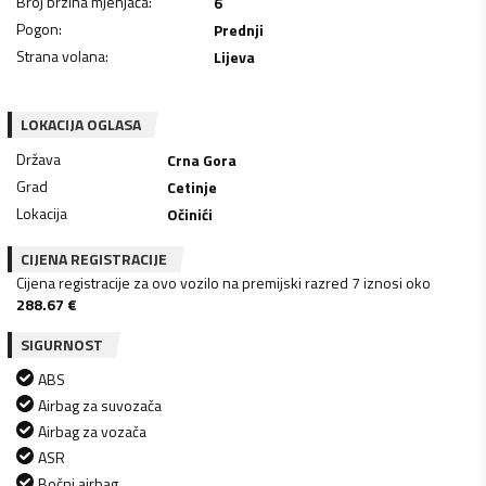
Broj brzina mjenjača
:
6
Pogon
:
Prednji
Strana volana
:
Lijeva
LOKACIJA OGLASA
Država
Crna Gora
Grad
Cetinje
Lokacija
Očinići
CIJENA REGISTRACIJE
Cijena registracije za ovo vozilo na premijski razred 7 iznosi oko
288.67
€
SIGURNOST
ABS
Airbag za suvozača
Airbag za vozača
ASR
Bočni airbag