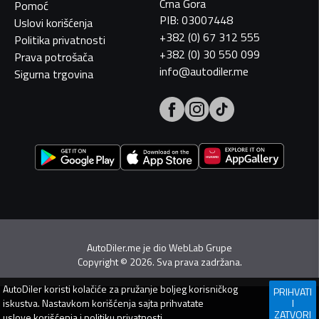
Crna Gora
Pomoć
PIB: 03007448
Uslovi korišćenja
+382 (0) 67 312 555
Politika privatnosti
+382 (0) 30 550 099
Prava potrošača
info@autodiler.me
Sigurna trgovina
AutoDiler.me je dio
WebLab Grupe
Copyright
©
2026. Sva prava zadržana.
AutoDiler
koristi kolačiće za pružanje boljeg korisničkog
PRIHVATI
iskustva. Nastavkom korišćenja sajta prihvatate
I
ZATVORI
uslove korišćenja
i
politiku privatnosti
.