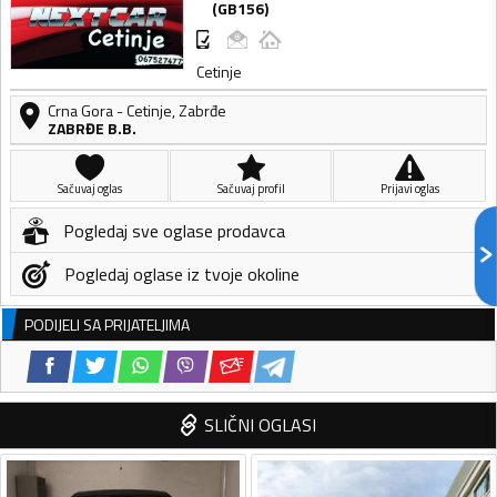
(
GB156
)
Cetinje
Crna Gora
-
Cetinje
,
Zabrđe
ZABRĐE B.B.
Sačuvaj oglas
Sačuvaj profil
Prijavi oglas
Pogledaj sve oglase prodavca
Pogledaj oglase iz tvoje okoline
PODIJELI SA PRIJATELJIMA
SLIČNI OGLASI