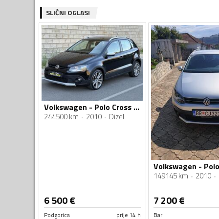
SLIČNI OGLASI
Volkswagen - Polo Cross - 1.6 TDI
244500 km
2010
Dizel
149145 km
2010
6 500
€
7 200
€
Podgorica
prije 14 h
Bar