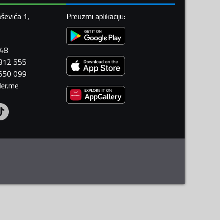
ševića 1,
Preuzmi aplikaciju
:
448
 312 555
 550 099
ler.me