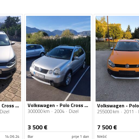
Volkswagen - Polo Cross - TDI
Volkswagen - Polo Cross - 1.6 TDI
300000 km
2004
Dizel
Dizel
255000 km
2011
3 500
€
7 500
€
14.06.24
Bar
prije 1 dan
Nikšić