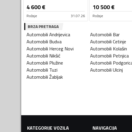
4 600
€
10 500
€
Rožaje
31.07.26
Rožaje
BRZA PRETRAGA
Automobili
Andrijevica
Automobili
Bar
Automobili
Budva
Automobili
Cetinje
Automobili
Herceg Novi
Automobili
Kolašin
Automobili
Nikšić
Automobili
Petnjica
Automobili
Plužine
Automobili
Podgoric
Automobili
Tuzi
Automobili
Ulcinj
Automobili
Žabljak
KATEGORIJE VOZILA
NAVIGACIJA