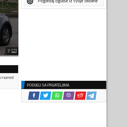
Pogledaj oglase iz tvoje okoline
7
ki razred
PODIJELI SA PRIJATELJIMA