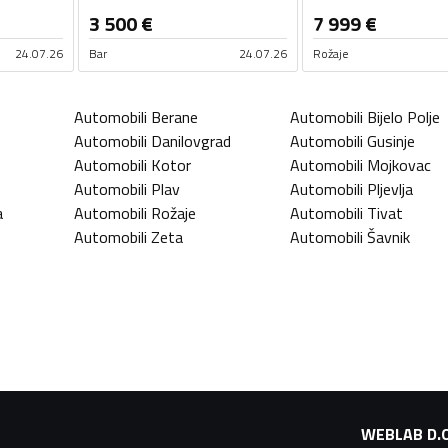
3 500
€
7 999
€
24.07.26
Bar
24.07.26
Rožaje
Automobili
Berane
Automobili
Bijelo Polje
Automobili
Danilovgrad
Automobili
Gusinje
Automobili
Kotor
Automobili
Mojkovac
Automobili
Plav
Automobili
Pljevlja
a
Automobili
Rožaje
Automobili
Tivat
Automobili
Zeta
Automobili
Šavnik
WEBLAB D.O