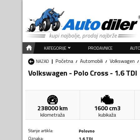
KATEGORIJE
PRODAVNICE
AUTO
Početna
Automobili
Volkswagen
NAZAD
Volkswagen - Polo Cross - 1.6 TDI
238000
km
1600
cm3
kilometraža
kubikaža
Stanje artikla
:
Polovno
Oznaka
:
1.6 TDI