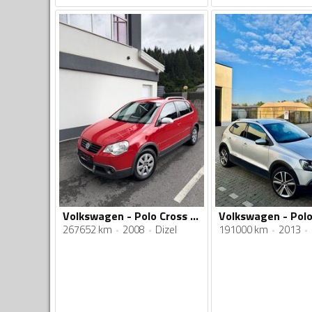
Volkswagen - Polo Cross - 1,9
267652 km
2008
Dizel
191000 km
2013