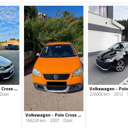
Volkswagen - Polo Cross - 1.6 tdi
Dizel
226000 km
2012
Volkswagen - Polo Cross - 1.4 TDI
166230 km
2007
Dizel