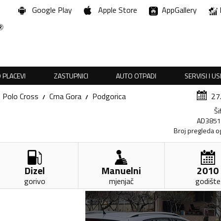
Google Play
Apple Store
AppGallery
 PLACEVI
ZASTUPNICI
AUTO OTPADI
SERVISI I U
Polo Cross
Crna Gora
Podgorica
27
Ši
AD385
Broj pregleda o
Dizel
Manuelni
2010
gorivo
mjenjač
godište