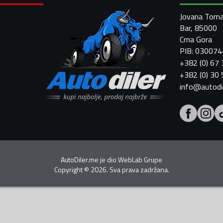
Jovana Toma
Bar, 85000
Crna Gora
PIB: 03007
+382 (0) 67
+382 (0) 30
info@autodi
AutoDiler.me je dio
WebLab Grupe
Copyright
©
2026. Sva prava zadržana.