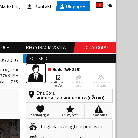
ME
Marketing
Kontakt
Uloguj se
SLUGE
REGISTRACIJA VOZILA
DODAJ OGLAS
KORISNIK
.05.2026
fra oglasa
:
Budo
(
WH259
)
177631ME
glasa
:
725
verifikovan
verifikovan
verifikovana
telefon
email
lokacija
Crna Gora
PODGORICA
/
PODGORICA (UŽI DIO)
Sačuvaj oglas
Sačuvaj profil
Prijavi oglas
Pogledaj sve oglase prodavca