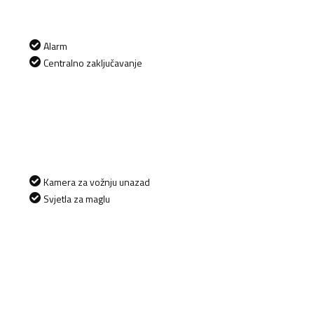
Alarm
Centralno zaključavanje
Kamera za vožnju unazad
Svjetla za maglu