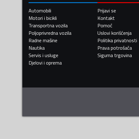
Automobili
Prijavi se
Motori i bicikli
Kontakt
Transportna vozila
Pomoć
Poljoprivredna vozila
Uslovi korišćenja
Radne mašine
Politika privatnosti
Nautika
Prava potrošača
Servis i usluge
Sigurna trgovina
Djelovi i oprema