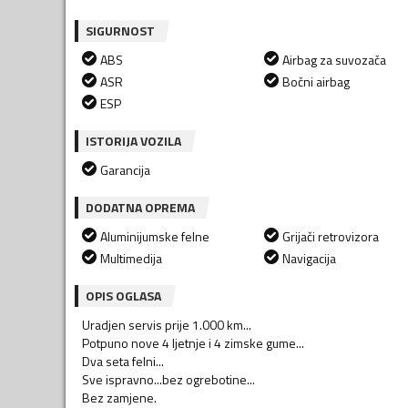
SIGURNOST
ABS
Airbag za suvozača
ASR
Bočni airbag
ESP
ISTORIJA VOZILA
Garancija
DODATNA OPREMA
Aluminijumske felne
Grijači retrovizora
Multimedija
Navigacija
OPIS OGLASA
Uradjen servis prije 1.000 km...
Potpuno nove 4 ljetnje i 4 zimske gume...
Dva seta felni...
Sve ispravno...bez ogrebotine...
Bez zamjene.