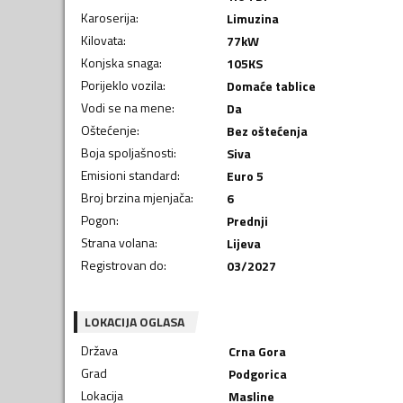
Karoserija
:
Limuzina
Kilovata
:
77
kW
Konjska snaga
:
105
KS
Porijeklo vozila
:
Domaće tablice
Vodi se na mene
:
Da
Oštećenje
:
Bez oštećenja
Boja spoljašnosti
:
Siva
Emisioni standard
:
Euro 5
Broj brzina mjenjača
:
6
Pogon
:
Prednji
Strana volana
:
Lijeva
Registrovan do
:
03/2027
LOKACIJA OGLASA
Država
Crna Gora
Grad
Podgorica
Lokacija
Masline