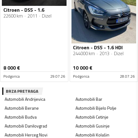
Citroen - DS5 - 1.6
22600 km
2011
Dizel
Citroen - DS5 - 1.6 HDI
244000 km
2013
Dizel
8 000
€
10 000
€
Podgorica
29.07.26
Podgorica
28.07.26
BRZA PRETRAGA
Automobili
Andrijevica
Automobili
Bar
Automobili
Berane
Automobili
Bijelo Polje
Automobili
Budva
Automobili
Cetinje
Automobili
Danilovgrad
Automobili
Gusinje
Automobili
Herceg Novi
Automobili
Kolašin