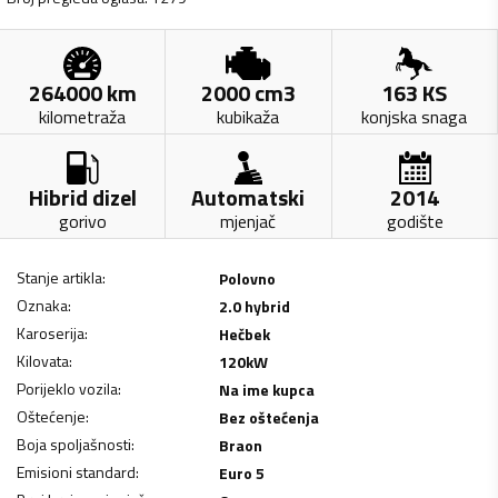
264000
km
2000
cm3
163
KS
kilometraža
kubikaža
konjska snaga
Hibrid dizel
Automatski
2014
gorivo
mjenjač
godište
Stanje artikla
:
Polovno
Oznaka
:
2.0 hybrid
Karoserija
:
Hečbek
Kilovata
:
120
kW
Porijeklo vozila
:
Na ime kupca
Oštećenje
:
Bez oštećenja
Boja spoljašnosti
:
Braon
Emisioni standard
:
Euro 5