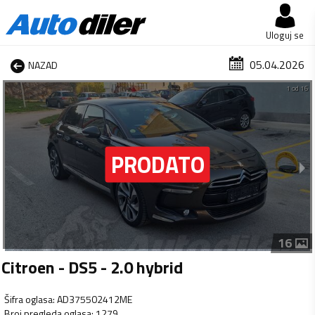
Uloguj se
05.04.2026
NAZAD
1 od 16
16
Citroen - DS5 - 2.0 hybrid
Šifra oglasa
:
AD375502412ME
Broj pregleda oglasa
:
1279