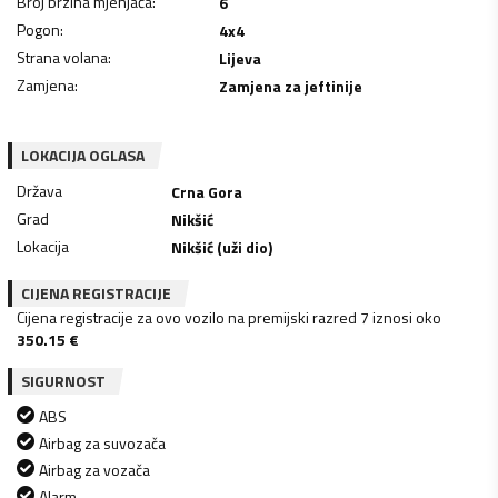
Broj brzina mjenjača
:
6
Pogon
:
4x4
Strana volana
:
Lijeva
Zamjena
:
Zamjena za jeftinije
LOKACIJA OGLASA
Država
Crna Gora
Grad
Nikšić
Lokacija
Nikšić (uži dio)
CIJENA REGISTRACIJE
Cijena registracije za ovo vozilo na premijski razred 7 iznosi oko
350.15
€
SIGURNOST
ABS
Airbag za suvozača
Airbag za vozača
Alarm