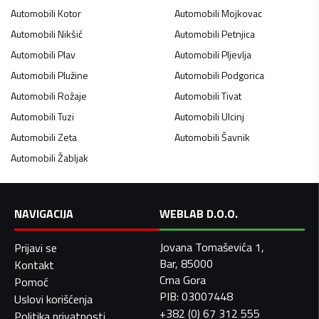
Automobili
Kotor
Automobili
Mojkovac
Automobili
Nikšić
Automobili
Petnjica
Automobili
Plav
Automobili
Pljevlja
Automobili
Plužine
Automobili
Podgorica
Automobili
Rožaje
Automobili
Tivat
Automobili
Tuzi
Automobili
Ulcinj
Automobili
Zeta
Automobili
Šavnik
Automobili
Žabljak
NAVIGACIJA
WEBLAB D.O.O.
Jovana Tomaševića 1,
Prijavi se
Bar, 85000
Kontakt
Crna Gora
Pomoć
PIB: 03007448
Uslovi korišćenja
+382 (0) 67 312 555
Politika privatnosti