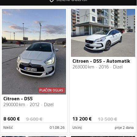
Citroen - DS5 - Automatik
263000 km
2016
Dizel
PLAĆEN OGLAS
Citroen - DS5
290000 km
2012
Dizel
8 600
€
13 200
€
9 600
€
13 500
€
Nikšić
01.08.26
Ulcinj
prije 2 dana