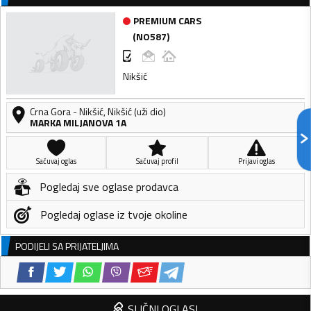
PREMIUM CARS
(
NO587
)
Nikšić
Crna Gora
-
Nikšić
,
Nikšić (uži dio)
MARKA MILJANOVA 1A
Sačuvaj oglas
Sačuvaj profil
Prijavi oglas
Pogledaj sve oglase prodavca
Pogledaj oglase iz tvoje okoline
PODIJELI SA PRIJATELJIMA
SLIČNI OGLASI