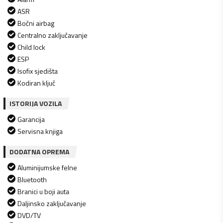
ASR
Bočni airbag
Centralno zaključavanje
Child lock
ESP
Isofix sjedišta
Kodiran ključ
ISTORIJA VOZILA
Garancija
Servisna knjiga
DODATNA OPREMA
Aluminijumske felne
Bluetooth
Branici u boji auta
Daljinsko zaključavanje
DVD/TV