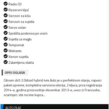
Radio CD
Rezervni ključ
Senzori za kišu
Senzori za svjetla
Servo volan
Sjedišta podesiva po visini
Svjetla za maglu
Tempomat
Webasto
Xenon svjetla
Zatamljena stakla
OPIS OGLASA
Citroen ds5 2.0dizel hybrid 4x4.Auto je u perfektnom stanju, najveci
paket opreme, kompletna servisna istorija, 2 kljuca, prva registracija
2014-e, godina proizvodnje decembar 2013-e, uvoz iz Francuske,
ocarinjen, ide na ime kupca...
AUTO PLAC