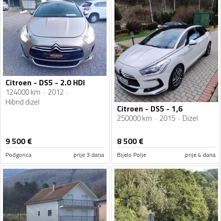
Citroen - DS5 - 2.0 HDI
124000 km
2012
Hibrid dizel
Citroen - DS5 - 1,6
250000 km
2015
Dizel
9 500
€
8 500
€
Podgorica
prije 3 dana
Bijelo Polje
prije 4 dana