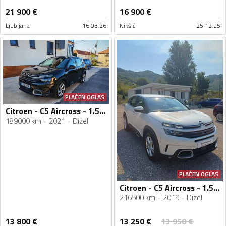
21 900
€
16 900
€
Ljubljana
16.03.26
Nikšić
25.12.25
PLAĆEN OGLAS
Citroen - C5 Aircross - 1.5hdi, automatik
189000 km
2021
Dizel
PLAĆEN OGLAS
Citroen - C5 Aircross - 1.5hdi
216500 km
2019
Dizel
13 250
€
13 800
€
13 950
€