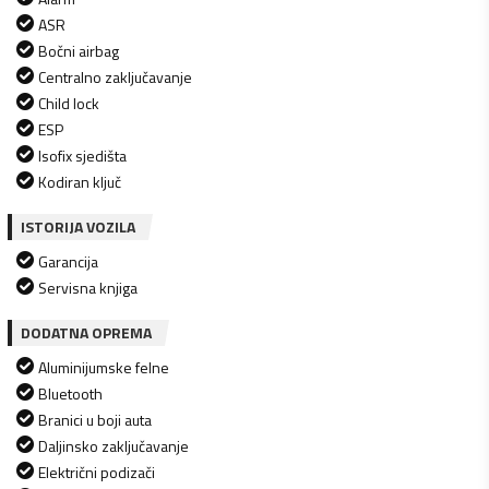
ASR
Bočni airbag
Centralno zaključavanje
Child lock
ESP
Isofix sjedišta
Kodiran ključ
ISTORIJA VOZILA
Garancija
Servisna knjiga
DODATNA OPREMA
Aluminijumske felne
Bluetooth
Branici u boji auta
Daljinsko zaključavanje
Električni podizači