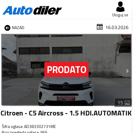
Uloguj se
16.03.2026
NAZAD
1 od 15
15
Citroen - C5 Aircross - 1.5 HDI.AUTOMATIK
Šifra oglasa
:
AD383302731ME
Broj pregleda oglasa
:
966