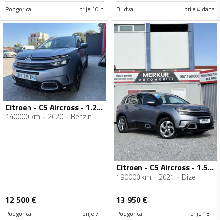
Podgorica
prije 10 h
Budva
prije 4 dana
Citroen - C5 Aircross - 1.2 SHINE
140000 km
2020
Benzin
Citroen - C5 Aircross - 1.5 HDI
190000 km
2021
Dizel
12 500
€
13 950
€
Podgorica
prije 7 h
Podgorica
prije 13 h