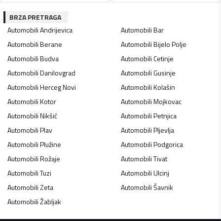
BRZA PRETRAGA
Automobili
Andrijevica
Automobili
Bar
Automobili
Berane
Automobili
Bijelo Polje
Automobili
Budva
Automobili
Cetinje
Automobili
Danilovgrad
Automobili
Gusinje
Automobili
Herceg Novi
Automobili
Kolašin
Automobili
Kotor
Automobili
Mojkovac
Automobili
Nikšić
Automobili
Petnjica
Automobili
Plav
Automobili
Pljevlja
Automobili
Plužine
Automobili
Podgorica
Automobili
Rožaje
Automobili
Tivat
Automobili
Tuzi
Automobili
Ulcinj
Automobili
Zeta
Automobili
Šavnik
Automobili
Žabljak