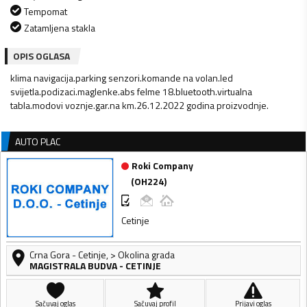
Tempomat
Zatamljena stakla
OPIS OGLASA
klima navigacija.parking senzori.komande na volan.led
svijetla.podizaci.maglenke.abs felme 18.bluetooth.virtualna
tabla.modovi voznje.gar.na km.26.12.2022 godina proizvodnje.
AUTO PLAC
Roki Company
(
OH224
)
Cetinje
Crna Gora
-
Cetinje
,
> Okolina grada
MAGISTRALA BUDVA - CETINJE
Sačuvaj oglas
Sačuvaj profil
Prijavi oglas