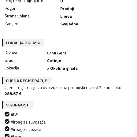
Broj brzina mjenjača
:
8
Pogon
:
Prednji
Strana volana
:
Lijeva
Zamjena
:
Svejedno
LOKACIJA OGLASA
Država
Crna Gora
Grad
Cetinje
Lokacija
> Okolina grada
CIJENA REGISTRACIJE
Cijena registracije za ovo vozilo na premijski razred 7 iznosi oko
288.67
€
SIGURNOST
ABS
Airbag za suvozača
Airbag za vozača
Alarm