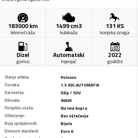
183000
km
1499
cm3
131
KS
kilometraža
kubikaža
konjska snaga
Dizel
Automatski
2022
gorivo
mjenjač
godište
Stanje artikla
:
Polovno
Oznaka
:
1.5 HDI.AUTOMATIK
Karoserija
:
Džip / SUV
Kilovata
:
96
kW
Porijeklo vozila
:
Na ime kupca
Oštećenje
:
Bez oštećenja
Boja spoljašnosti
:
Bijela
Emisioni standard
:
Euro 6