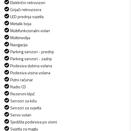
Električni retrovizori
Grijači retrovizora
LED prednja svjetla
Metalik boja
Multifunkcionalni volan
Multimedija
Navigacija
Parking senzori - prednji
Parking senzori - zadnji
Podesiva dubina volana
Podesiva visina volana
Putni računar
Radio CD
Rezervni ključ
Senzori za kišu
Senzori za svjetla
Servo volan
Sjedišta podesiva po visini
Svjetla za maglu