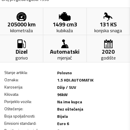
205000
km
1499
cm3
131
KS
kilometraža
kubikaža
konjska snaga
Dizel
Automatski
2020
gorivo
mjenjač
godište
Stanje artikla
:
Polovno
Oznaka
:
1.5 HDI.AUTOMATIK
Karoserija
:
Džip / SUV
Kilovata
:
96
kW
Porijeklo vozila
:
Na ime kupca
Oštećenje
:
Bez oštećenja
Boja spoljašnosti
:
Bijela
Emisioni standard
:
Euro 6