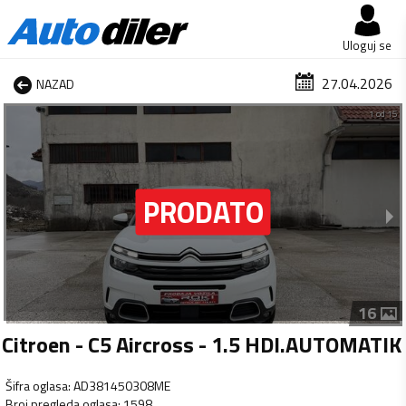
Uloguj se
27.04.2026
NAZAD
1 od 15
16
Citroen - C5 Aircross - 1.5 HDI.AUTOMATIK
Šifra oglasa
:
AD381450308ME
Broj pregleda oglasa
:
1598