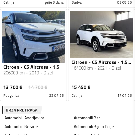
Cetinje
prije 3 dana
Budva
02.08.26
Citroen - C5 Aircross - 1.5 HDI - 130 KS
Citroen - C5 Aircross - 1.5
164000 km
2021
Dizel
206000 km
2019
Dizel
13 700
€
14 700
€
15 450
€
Podgorica
22.07.26
Cetinje
17.07.26
BRZA PRETRAGA
Automobili
Andrijevica
Automobili
Bar
Automobili
Berane
Automobili
Bijelo Polje