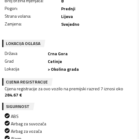
Broj brzina mjenjača
:
8
Pogon
:
Prednji
Strana volana
:
Lijeva
Zamjena
:
Svejedno
LOKACIJA OGLASA
Država
Crna Gora
Grad
Cetinje
Lokacija
> Okolina grada
CIJENA REGISTRACIJE
Cijena registracije za ovo vozilo na premijski razred 7 iznosi oko
284.67
€
SIGURNOST
ABS
Airbag za suvozača
Airbag za vozača
Alarm