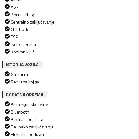
ASR
Bočni airbag
Centralno zaključavanje
Child lock
ESP
Isofix sjedišta
Kodiran ključ
ISTORIJA VOZILA
Garancija
Servisna knjiga
DODATNA OPREMA
Aluminijumske felne
Bluetooth
Branici u boji auta
Daljinsko zaključavanje
Električni podizači