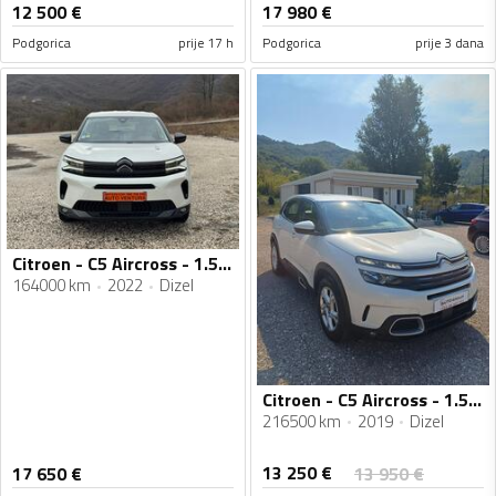
12 500
€
17 980
€
Podgorica
prije 17 h
Podgorica
prije 3 dana
Citroen - C5 Aircross - 1.5 HDI
164000 km
2022
Dizel
Citroen - C5 Aircross - 1.5hdi
216500 km
2019
Dizel
13 250
€
17 650
€
13 950
€