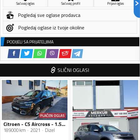
Sačuvaj oglas
Sačuvaj profil
Prijavi oglas
Pogledaj sve oglase prodavca
Pogledaj oglase iz tvoje okoline
PODIJELI SA PRIJATELJIMA
SLIČNI OGLASI
PLAĆEN OGLAS
Citroen - C5 Aircross - 1.5hdi, automatik
189000 km
2021
Dizel