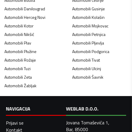
Automobili
Budva
Automobili
Cetinje
Automobili
Danilovgrad
Automobili
Gusinje
Automobili
Herceg Novi
Automobili
Kolašin
Automobili
Kotor
Automobili
Mojkovac
Automobili
Nikšić
Automobili
Petnjica
Automobili
Plav
Automobili
Pljevlja
Automobili
Plužine
Automobili
Podgorica
Automobili
Rožaje
Automobili
Tivat
Automobili
Tuzi
Automobili
Ulcinj
Automobili
Zeta
Automobili
Šavnik
Automobili
Žabljak
NAVIGACIJA
WEBLAB D.O.O.
Jovana Tomaševića 1,
Prijavi se
Bar, 85000
Kontakt