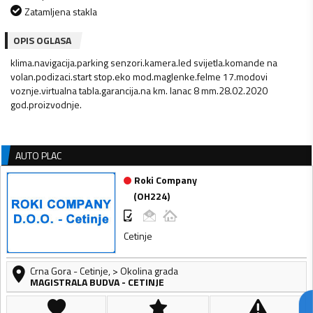
Zatamljena stakla
OPIS OGLASA
klima.navigacija.parking senzori.kamera.led svijetla.komande na
volan.podizaci.start stop.eko mod.maglenke.felme 17.modovi
voznje.virtualna tabla.garancija.na km. lanac 8 mm.28.02.2020
god.proizvodnje.
AUTO PLAC
Roki Company
(
OH224
)
Cetinje
Crna Gora
-
Cetinje
,
> Okolina grada
MAGISTRALA BUDVA - CETINJE