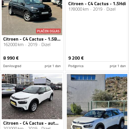
Citroen - C4 Cactus - 1.5Hdi
178000 km
2019
Dizel
PLAĆEN OGLAS
Citroen - C4 Cactus - 1.5BlueHDi 100KS FACELIFT
162000 km
2019
Dizel
8 990
€
9 200
€
Danilovgrad
prije 1 dan
Podgorica
prije 1 dan
Citroen - C4 Cactus - automatik
202000 km
2019
Dizel