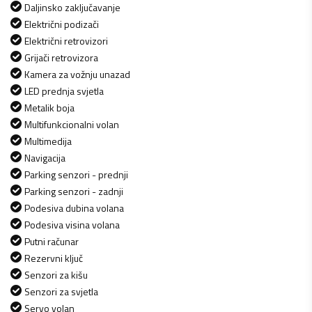
Daljinsko zaključavanje
Električni podizači
Električni retrovizori
Grijači retrovizora
Kamera za vožnju unazad
LED prednja svjetla
Metalik boja
Multifunkcionalni volan
Multimedija
Navigacija
Parking senzori - prednji
Parking senzori - zadnji
Podesiva dubina volana
Podesiva visina volana
Putni računar
Rezervni ključ
Senzori za kišu
Senzori za svjetla
Servo volan