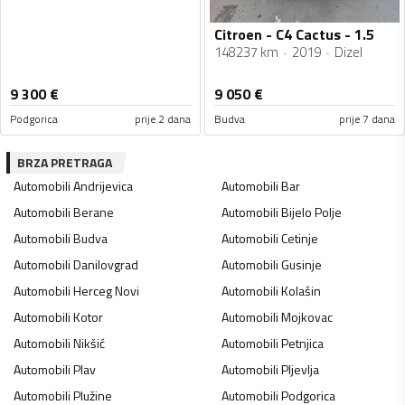
Citroen - C4 Cactus - 1.5
148237 km
2019
Dizel
9 300
€
9 050
€
Podgorica
prije 2 dana
Budva
prije 7 dana
BRZA PRETRAGA
Automobili
Andrijevica
Automobili
Bar
Automobili
Berane
Automobili
Bijelo Polje
Automobili
Budva
Automobili
Cetinje
Automobili
Danilovgrad
Automobili
Gusinje
Automobili
Herceg Novi
Automobili
Kolašin
Automobili
Kotor
Automobili
Mojkovac
Automobili
Nikšić
Automobili
Petnjica
Automobili
Plav
Automobili
Pljevlja
Automobili
Plužine
Automobili
Podgorica