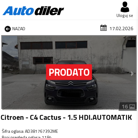
Uloguj se
17.02.2026
NAZAD
1 od 16
16
Citroen - C4 Cactus - 1.5 HDI.AUTOMATIK
Šifra oglasa
:
AD381767392ME
Broj pregleda oglasa
:
1184