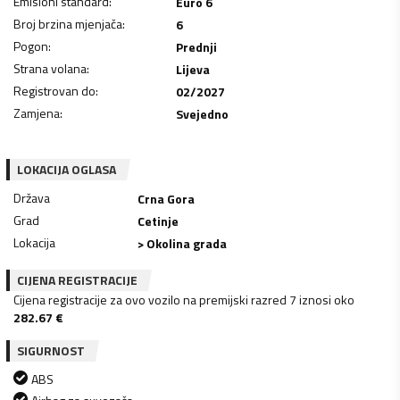
Emisioni standard
:
Euro 6
Broj brzina mjenjača
:
6
Pogon
:
Prednji
Strana volana
:
Lijeva
Registrovan do
:
02/2027
Zamjena
:
Svejedno
LOKACIJA OGLASA
Država
Crna Gora
Grad
Cetinje
Lokacija
> Okolina grada
CIJENA REGISTRACIJE
Cijena registracije za ovo vozilo na premijski razred 7 iznosi oko
282.67
€
SIGURNOST
ABS