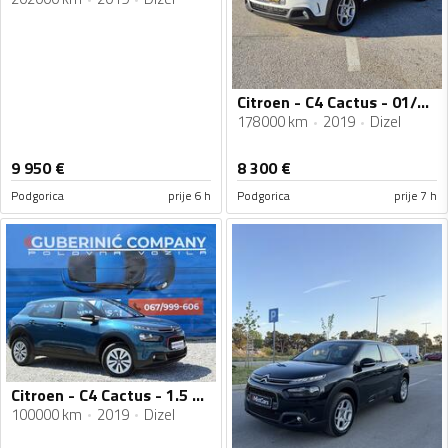
Citroen - C4 Cactus - 01/2020god
178000 km
2019
Dizel
9 950
€
8 300
€
Podgorica
prije 6 h
Podgorica
prije 7 h
Citroen - C4 Cactus - 1.5 HDI
100000 km
2019
Dizel