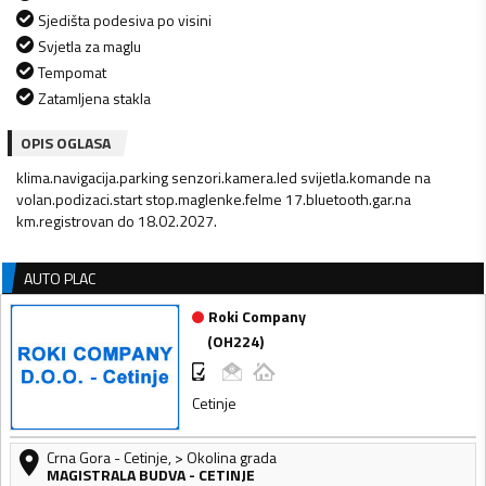
Sjedišta podesiva po visini
Svjetla za maglu
Tempomat
Zatamljena stakla
OPIS OGLASA
klima.navigacija.parking senzori.kamera.led svijetla.komande na
volan.podizaci.start stop.maglenke.felme 17.bluetooth.gar.na
km.registrovan do 18.02.2027.
AUTO PLAC
Roki Company
(
OH224
)
Cetinje
Crna Gora
-
Cetinje
,
> Okolina grada
MAGISTRALA BUDVA - CETINJE