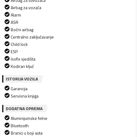
Airbag za suvozača
Airbag za vozača
Alarm
ASR
Bočni airbag
Centralno zaključavanje
Child lock
ESP
Isofix sjedišta
Kodiran ključ
ISTORIJA VOZILA
Garancija
Servisna knjiga
DODATNA OPREMA
Aluminijumske felne
Bluetooth
Branici u boji auta