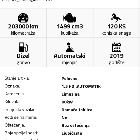
203000
km
1499
cm3
120
KS
kilometraža
kubikaža
konjska snaga
Dizel
Automatski
2019
gorivo
mjenjač
godište
Stanje artikla
:
Polovno
Oznaka
:
1.5 HDI.AUTOMATIK
Karoserija
:
Limuzina
Kilovata
:
88
kW
Porijeklo vozila
:
Domaće tablice
Vodi se na mene
:
Ne
Oštećenje
:
Bez oštećenja
Boja spoljašnosti
:
Ljubičasta