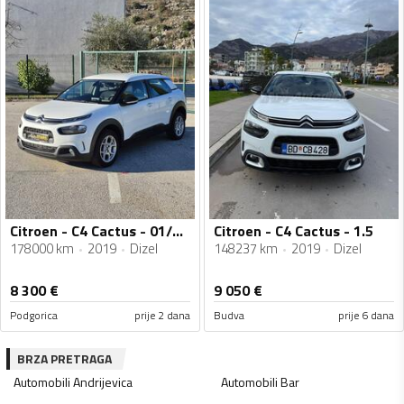
Citroen - C4 Cactus - 01/2020god
Citroen - C4 Cactus - 1.5
178000 km
2019
Dizel
148237 km
2019
Dizel
8 300
€
9 050
€
Podgorica
prije 2 dana
Budva
prije 6 dana
BRZA PRETRAGA
Automobili
Andrijevica
Automobili
Bar