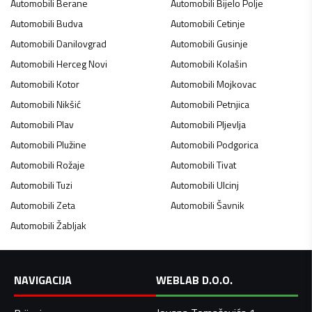
Automobili
Berane
Automobili
Bijelo Polje
Automobili
Budva
Automobili
Cetinje
Automobili
Danilovgrad
Automobili
Gusinje
Automobili
Herceg Novi
Automobili
Kolašin
Automobili
Kotor
Automobili
Mojkovac
Automobili
Nikšić
Automobili
Petnjica
Automobili
Plav
Automobili
Pljevlja
Automobili
Plužine
Automobili
Podgorica
Automobili
Rožaje
Automobili
Tivat
Automobili
Tuzi
Automobili
Ulcinj
Automobili
Zeta
Automobili
Šavnik
Automobili
Žabljak
NAVIGACIJA
WEBLAB D.O.O.