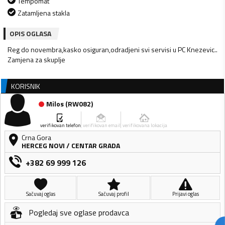
Tempomat
Zatamljena stakla
OPIS OGLASA
Reg do novembra,kasko osiguran,odradjeni svi servisi u PC Knezevic..
Zamjena za skuplje
KORISNIK
Milos
(
RW082
)
verifikovan telefon
verifikovan email
verifikovana lokacija
Crna Gora
HERCEG NOVI
/
CENTAR GRADA
+382 69 999 126
Sačuvaj oglas
Sačuvaj profil
Prijavi oglas
Pogledaj sve oglase prodavca