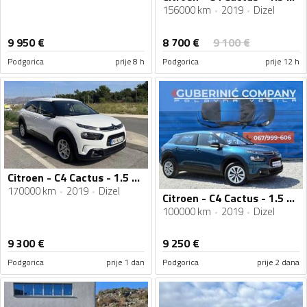
156000 km
2019
Dizel
8 700
€
9 950
€
9 100
€
Podgorica
prije 8 h
Podgorica
prije 12 h
Citroen - C4 Cactus - 1.5 HDI
170000 km
2019
Dizel
Citroen - C4 Cactus - 1.5 HDI
100000 km
2019
Dizel
9 300
€
9 250
€
Podgorica
prije 1 dan
Podgorica
prije 2 dana