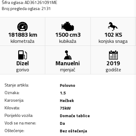
Šifra oglasa
:
AD361261091ME
Broj pregleda oglasa
:
2131
181883
km
1500
cm3
102
KS
kilometraža
kubikaža
konjska snaga
Dizel
Manuelni
2019
gorivo
mjenjač
godište
Stanje artikla
:
Polovno
Oznaka
:
1.5
Karoserija
:
Hečbek
Kilovata
:
75
kW
Porijeklo vozila
:
Domaće tablice
Vodi se na mene
:
Da
Oštećenje
:
Bez oštećenja