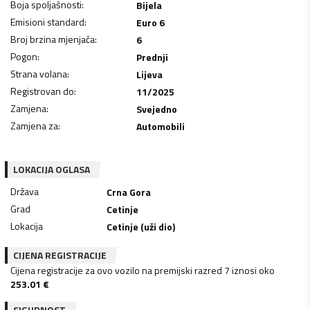
Boja spoljašnosti
:
Bijela
Emisioni standard
:
Euro 6
Broj brzina mjenjača
:
6
Pogon
:
Prednji
Strana volana
:
Lijeva
Registrovan do
:
11/2025
Zamjena
:
Svejedno
Zamjena za
:
Automobili
LOKACIJA OGLASA
Država
Crna Gora
Grad
Cetinje
Lokacija
Cetinje (uži dio)
CIJENA REGISTRACIJE
Cijena registracije za ovo vozilo na premijski razred 7 iznosi oko
253.01
€
SIGURNOST