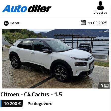
Uloguj se
11.03.2025
NAZAD
1 od 9
9
Citroen - C4 Cactus - 1.5
10 200
€
Po dogovoru