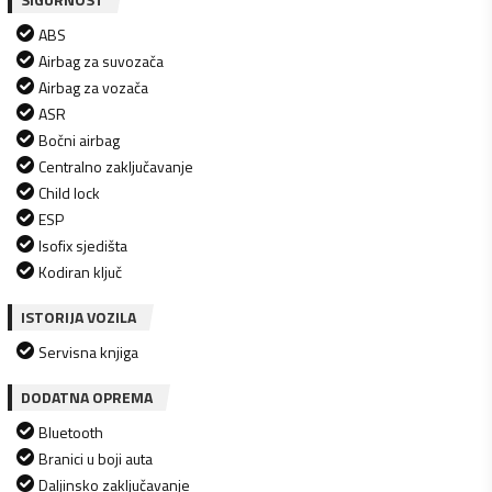
ABS
Airbag za suvozača
Airbag za vozača
ASR
Bočni airbag
Centralno zaključavanje
Child lock
ESP
Isofix sjedišta
Kodiran ključ
ISTORIJA VOZILA
Servisna knjiga
DODATNA OPREMA
Bluetooth
Branici u boji auta
Daljinsko zaključavanje