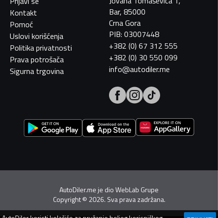
Jovana Tomaševića 1,
Prijavi se
Bar, 85000
Kontakt
Crna Gora
Pomoć
PIB: 03007448
Uslovi korišćenja
+382 (0) 67 312 555
Politika privatnosti
+382 (0) 30 550 099
Prava potrošača
info@autodiler.me
Sigurna trgovina
AutoDiler.me je dio
WebLab Grupe
Copyright
©
2026. Sva prava zadržana.
AutoDiler
koristi kolačiće za pružanje boljeg korisničkog