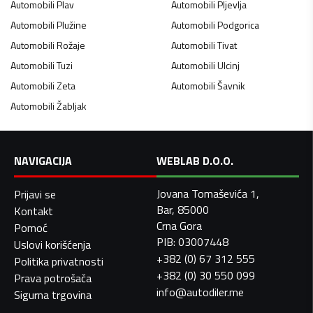
Automobili
Plav
Automobili
Pljevlja
Automobili
Plužine
Automobili
Podgorica
Automobili
Rožaje
Automobili
Tivat
Automobili
Tuzi
Automobili
Ulcinj
Automobili
Zeta
Automobili
Šavnik
Automobili
Žabljak
NAVIGACIJA
WEBLAB D.O.O.
Jovana Tomaševića 1,
Prijavi se
Bar, 85000
Kontakt
Crna Gora
Pomoć
PIB: 03007448
Uslovi korišćenja
+382 (0) 67 312 555
Politika privatnosti
+382 (0) 30 550 099
Prava potrošača
info@autodiler.me
Sigurna trgovina