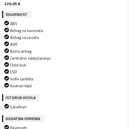
220.05
€
SIGURNOST
ABS
Airbag za suvozača
Airbag za vozača
ASR
Bočni airbag
Centralno zaključavanje
Child lock
ESP
Isofix sjedišta
Kodiran ključ
ISTORIJA VOZILA
Garažiran
DODATNA OPREMA
Bluetooth