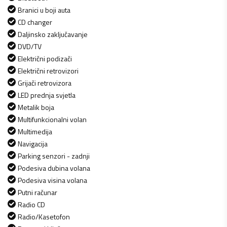
Branici u boji auta
CD changer
Daljinsko zaključavanje
DVD/TV
Električni podizači
Električni retrovizori
Grijači retrovizora
LED prednja svjetla
Metalik boja
Multifunkcionalni volan
Multimedija
Navigacija
Parking senzori - zadnji
Podesiva dubina volana
Podesiva visina volana
Putni računar
Radio CD
Radio/Kasetofon