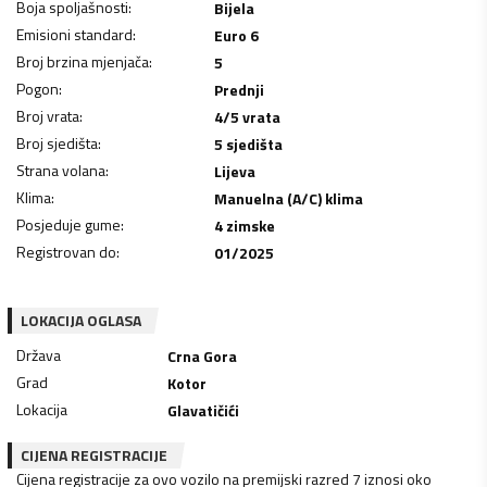
Boja spoljašnosti
:
Bijela
Emisioni standard
:
Euro 6
Broj brzina mjenjača
:
5
Pogon
:
Prednji
Broj vrata
:
4/5 vrata
Broj sjedišta
:
5 sjedišta
Strana volana
:
Lijeva
Klima
:
Manuelna (A/C) klima
Posjeduje gume
:
4 zimske
Registrovan do
:
01/2025
LOKACIJA OGLASA
Država
Crna Gora
Grad
Kotor
Lokacija
Glavatičići
CIJENA REGISTRACIJE
Cijena registracije za ovo vozilo na premijski razred 7 iznosi oko