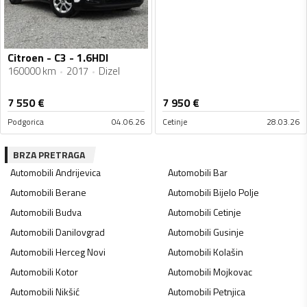
Citroen - C3 - 1.6HDI
160000 km
2017
Dizel
7 550
€
7 950
€
Podgorica
04.06.26
Cetinje
28.03.26
BRZA PRETRAGA
Automobili
Andrijevica
Automobili
Bar
Automobili
Berane
Automobili
Bijelo Polje
Automobili
Budva
Automobili
Cetinje
Automobili
Danilovgrad
Automobili
Gusinje
Automobili
Herceg Novi
Automobili
Kolašin
Automobili
Kotor
Automobili
Mojkovac
Automobili
Nikšić
Automobili
Petnjica