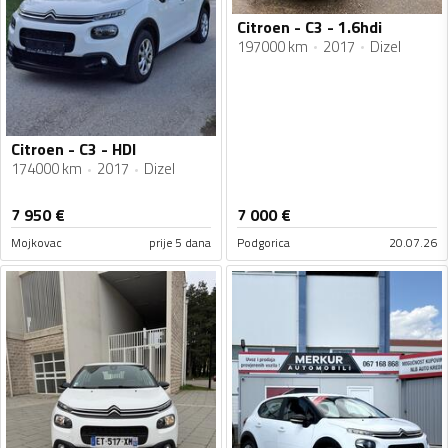
Citroen - C3 - 1.6hdi
197000 km
2017
Dizel
Citroen - C3 - HDI
174000 km
2017
Dizel
7 950
€
7 000
€
Mojkovac
prije 5 dana
Podgorica
20.07.26