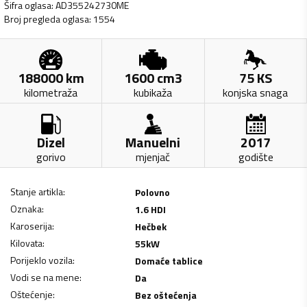
Šifra oglasa
:
AD355242730ME
Broj pregleda oglasa
:
1554
188000
km
1600
cm3
75
KS
kilometraža
kubikaža
konjska snaga
Dizel
Manuelni
2017
gorivo
mjenjač
godište
Stanje artikla
:
Polovno
Oznaka
:
1.6 HDI
Karoserija
:
Hečbek
Kilovata
:
55
kW
Porijeklo vozila
:
Domaće tablice
Vodi se na mene
:
Da
Oštećenje
:
Bez oštećenja