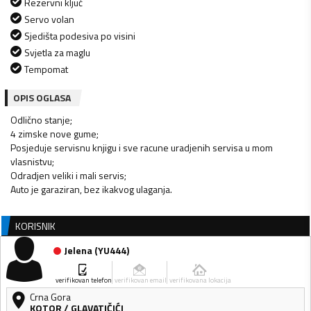
Rezervni ključ
Servo volan
Sjedišta podesiva po visini
Svjetla za maglu
Tempomat
OPIS OGLASA
Odlično stanje;
4 zimske nove gume;
Posjeduje servisnu knjigu i sve racune uradjenih servisa u mom
vlasnistvu;
Odradjen veliki i mali servis;
Auto je garaziran, bez ikakvog ulaganja.
KORISNIK
Jelena
(
YU444
)
verifikovan telefon
verifikovan email
verifikovana lokacija
Crna Gora
KOTOR
/
GLAVATIČIĆI