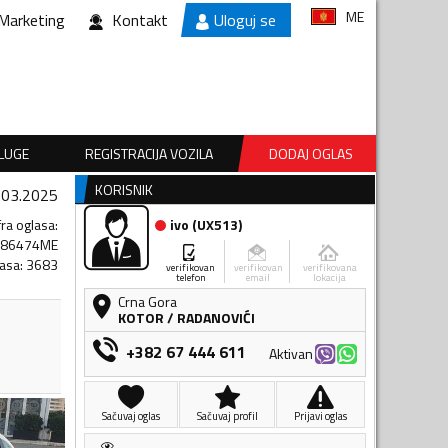
ME
Marketing
Kontakt
Uloguj se
SLUGE
REGISTRACIJA VOZILA
DODAJ OGLAS
KORISNIK
.03.2025
fra oglasa
:
ivo
(
UX513
)
186474ME
lasa
:
3683
verifikovan
verifikovan
verifikovana
telefon
email
lokacija
Crna Gora
KOTOR
/
RADANOVIĆI
+382 67 444 611
Aktivan
Sačuvaj oglas
Sačuvaj profil
Prijavi oglas