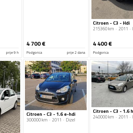
Citroen - C3 - Hdi
215360 km
2011
4 700
€
4 400
€
prije 9 h
Podgorica
prije 2 dana
Podgorica
Citroen - C3 - 1.6 h
Citroen - C3 - 1.6 e-hdi
240000 km
2011
300000 km
2011
Dizel