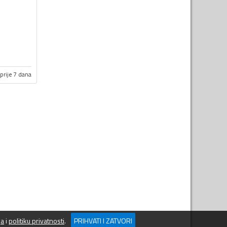
prije 7 dana
ja
i
politiku privatnosti
.
PRIHVATI I ZATVORI