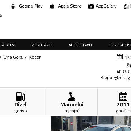
Google Play
Apple Store
AppGallery
 PLACEVI
ZASTUPNICI
AUTO OTPADI
SERVISI I U
Crna Gora
Kotor
14
Ši
AD338
Broj pregleda og
Dizel
Manuelni
2011
gorivo
mjenjač
godište