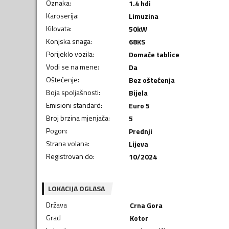
Oznaka
:
1.4 hdi
Karoserija
:
Limuzina
Kilovata
:
50
kW
Konjska snaga
:
68
KS
Porijeklo vozila
:
Domaće tablice
Vodi se na mene
:
Da
Oštećenje
:
Bez oštećenja
Boja spoljašnosti
:
Bijela
Emisioni standard
:
Euro 5
Broj brzina mjenjača
:
5
Pogon
:
Prednji
Strana volana
:
Lijeva
Registrovan do
:
10/2024
LOKACIJA OGLASA
Država
Crna Gora
Grad
Kotor