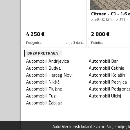
Citroen - C3 - 1.6 
268000 km
2011
4 250
€
2 800
€
Podgorica
prije 3 dana
Petnjica
BRZA PRETRAGA
Automobili
Andrijevica
Automobili
Bar
Automobili
Budva
Automobili
Cetinje
Automobili
Herceg Novi
Automobili
Kolašin
Automobili
Nikšić
Automobili
Petnjica
Automobili
Plužine
Automobili
Podgoric
Automobili
Tuzi
Automobili
Ulcinj
Automobili
Žabljak
AutoDiler
koristi kolačiće za pružanje boljeg