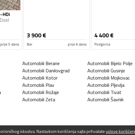
e-HDi
Dizel
3 900
€
4 400
€
prije 5 dana
Bar
prije 6 dana
Podgorica
Automobili
Berane
Automobili
Bijelo Polje
Automobili
Danilovgrad
Automobili
Gusinje
Automobili
Kotor
Automobili
Mojkovac
Automobili
Plav
Automobili
Pljevlja
a
Automobili
Rožaje
Automobili
Tivat
Automobili
Zeta
Automobili
Šavnik
 korisničkog iskustva. Nastavkom korišćenja sajta prihvatate
uslove korišćen