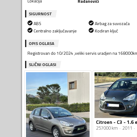
Lokacija
Radanovići
SIGURNOST
ABS
Airbag za suvozača
Centralno zaključavanje
Kodiran ključ
OPIS OGLASA
Registrovan do 10/2024 ,veliki servis uradjen na 168000km
SLIČNI OGLASI
Citroen - C3 - 1.6 
257000 km
2011