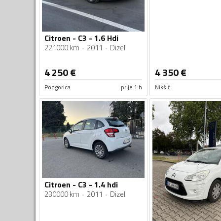
Citroen - C3 - 1.6 Hdi
221000 km
2011
Dizel
4 250
€
4 350
€
Podgorica
prije 1 h
Nikšić
Citroen - C3 - 1.4 hdi
230000 km
2011
Dizel