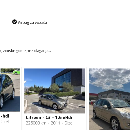
Airbag za vozača
, zimske gume,bez ulaganja...
e-hdi
Citroen - C3 - 1.6 eHdi
Dizel
225000 km
2011
Dizel