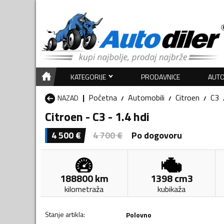
KATEGORIJE
PRODAVNICE
AUTO
Početna
Automobili
Citroen
C3
NAZAD
Citroen - C3 - 1.4 hdi
4 500
€
4 700
€
Po dogovoru
188800
km
1398
cm3
kilometraža
kubikaža
Stanje artikla
:
Polovno