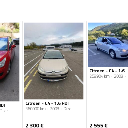
Citroen - C4 - 1.6
258904 km
2008
Citroen - C4 - 1.6 HDI
HDI
360000 km
2008
Dizel
Dizel
2 300
€
2 555
€