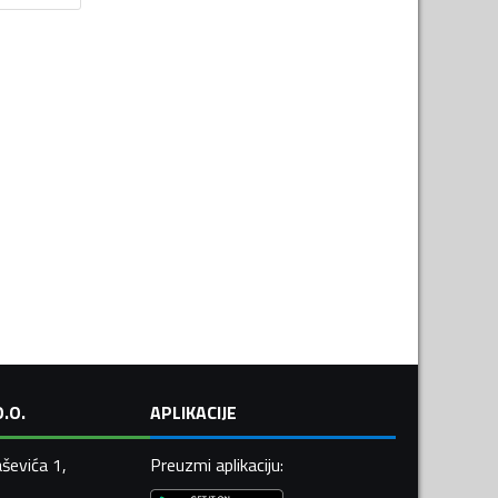
.O.
APLIKACIJE
ševića 1,
Preuzmi aplikaciju
: