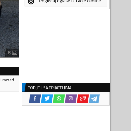
Pogledaj oglase iz tvoje okoline
8
ki razred
PODIJELI SA PRIJATELJIMA