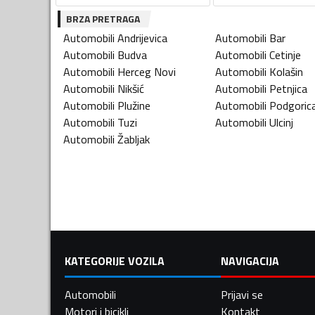
BRZA PRETRAGA
Automobili
Andrijevica
Automobili
Bar
Automobili
Budva
Automobili
Cetinje
Automobili
Herceg Novi
Automobili
Kolašin
Automobili
Nikšić
Automobili
Petnjica
Automobili
Plužine
Automobili
Podgoric
Automobili
Tuzi
Automobili
Ulcinj
Automobili
Žabljak
KATEGORIJE VOZILA
NAVIGACIJA
Automobili
Prijavi se
Motori i bicikli
Kontakt