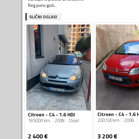
SLIČNI OGLASI
Citroen - C4 - 1.6 
Citroen - C4 - 1.6 HDI
200100 km
2008
185000 km
2008
Dizel
2 400
€
3 200
€