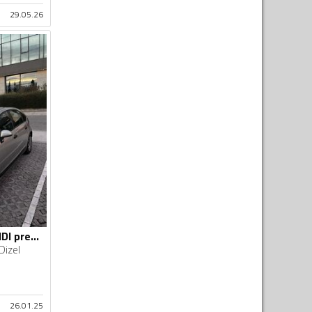
29.05.26
Citroen - C4 - 1.6 HDI premium
Dizel
26.01.25