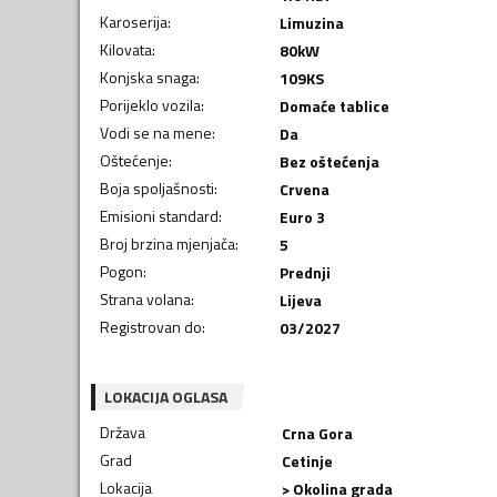
Karoserija
:
Limuzina
Kilovata
:
80
kW
Konjska snaga
:
109
KS
Porijeklo vozila
:
Domaće tablice
Vodi se na mene
:
Da
Oštećenje
:
Bez oštećenja
Boja spoljašnosti
:
Crvena
Emisioni standard
:
Euro 3
Broj brzina mjenjača
:
5
Pogon
:
Prednji
Strana volana
:
Lijeva
Registrovan do
:
03/2027
LOKACIJA OGLASA
Država
Crna Gora
Grad
Cetinje
Lokacija
> Okolina grada