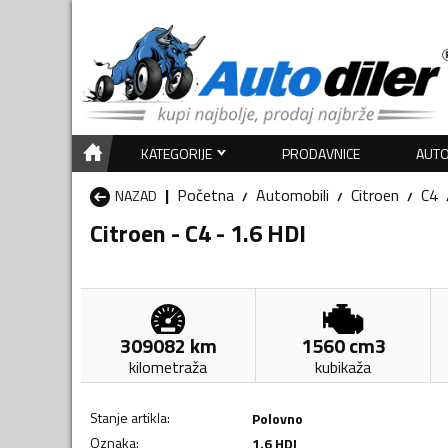
KATEGORIJE
PRODAVNICE
AUTO
Početna
Automobili
Citroen
C4
NAZAD
Citroen - C4 - 1.6 HDI
309082
km
1560
cm3
kilometraža
kubikaža
Stanje artikla
:
Polovno
Oznaka
:
1.6 HDI