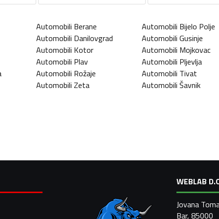
Automobili
Berane
Automobili
Bijelo Polje
Automobili
Danilovgrad
Automobili
Gusinje
Automobili
Kotor
Automobili
Mojkovac
Automobili
Plav
Automobili
Pljevlja
a
Automobili
Rožaje
Automobili
Tivat
Automobili
Zeta
Automobili
Šavnik
WEBLAB D.O
Jovana Toma
Bar, 85000