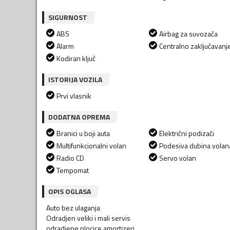
SIGURNOST
ABS
Airbag za suvozača
Alarm
Centralno zaključavanj
Kodiran ključ
ISTORIJA VOZILA
Prvi vlasnik
DODATNA OPREMA
Branici u boji auta
Električni podizači
Multifunkcionalni volan
Podesiva dubina volan
Radio CD
Servo volan
Tempomat
OPIS OGLASA
Auto bez ulaganja
Odradjen veliki i mali servis
odradjene plocice amortizeri...