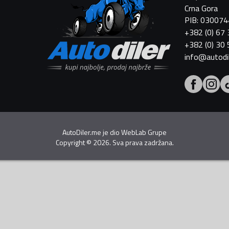
Crna Gora
PIB: 03007
+382 (0) 67
+382 (0) 30
info@autodi
AutoDiler.me je dio
WebLab Grupe
Copyright
©
2026. Sva prava zadržana.