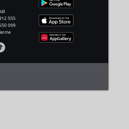
448
 312 555
 550 099
ler.me