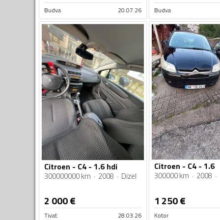
Budva
20.07.26
Budva
Citroen - C4 - 1.6
Citroen - C4 - 1.6 hdi
300000 km
2008
300000000 km
2008
Dizel
2 000
€
1 250
€
Tivat
28.03.26
Kotor