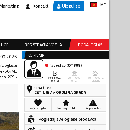
ME
Marketing
Kontakt
Uloguj se
SLUGE
REGISTRACIJA VOZILA
DODAJ OGLAS
KORISNIK
.07.2026
fra oglasa
:
radoslav
(
OT808
)
747504ME
lasa
:
2095
verifikovan
verifikovan
verifikovana
telefon
email
lokacija
Crna Gora
CETINJE
/
> OKOLINA GRADA
Sačuvaj oglas
Sačuvaj profil
Prijavi oglas
Pogledaj sve oglase prodavca