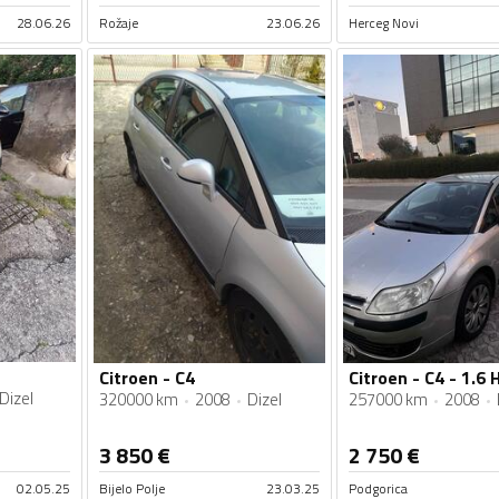
28.06.26
Rožaje
23.06.26
Herceg Novi
Citroen - C4
Dizel
320000 km
2008
Dizel
257000 km
2008
3 850
€
2 750
€
02.05.25
Bijelo Polje
23.03.25
Podgorica