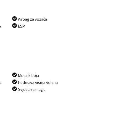
Airbag za vozača
e
ESP
Metalik boja
a
Podesiva visina volana
Svjetla za maglu