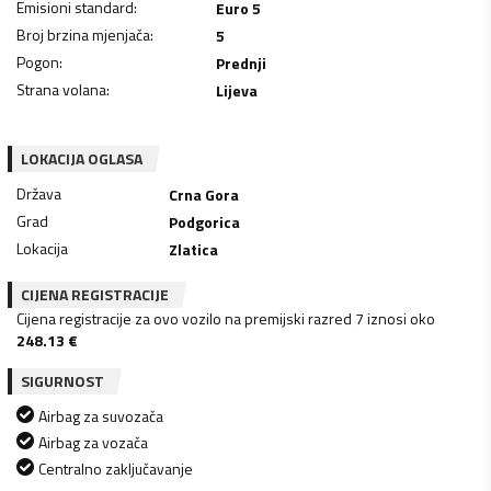
Emisioni standard
:
Euro 5
Broj brzina mjenjača
:
5
Pogon
:
Prednji
Strana volana
:
Lijeva
LOKACIJA OGLASA
Država
Crna Gora
Grad
Podgorica
Lokacija
Zlatica
CIJENA REGISTRACIJE
Cijena registracije za ovo vozilo na premijski razred 7 iznosi oko
248.13
€
SIGURNOST
Airbag za suvozača
Airbag za vozača
Centralno zaključavanje