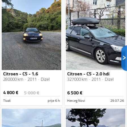
Citroen - C5 - 1.6
Citroen - C5 - 2.0 hdi
280000 km
2011
Dizel
327000 km
2011
Dizel
4 800
€
5 000
€
6 500
€
Tivat
prije 6 h
Herceg Novi
29.07.26