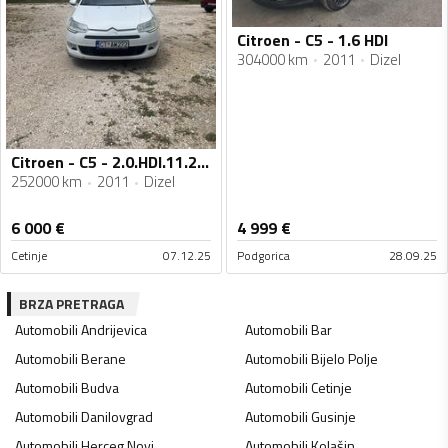
Citroen - C5 - 1.6 HDI
304000 km
2011
Dizel
Citroen - C5 - 2.0.HDI.11.2011
252000 km
2011
Dizel
6 000
€
4 999
€
Cetinje
07.12.25
Podgorica
28.09.25
BRZA PRETRAGA
Automobili
Andrijevica
Automobili
Bar
Automobili
Berane
Automobili
Bijelo Polje
Automobili
Budva
Automobili
Cetinje
Automobili
Danilovgrad
Automobili
Gusinje
Automobili
Herceg Novi
Automobili
Kolašin