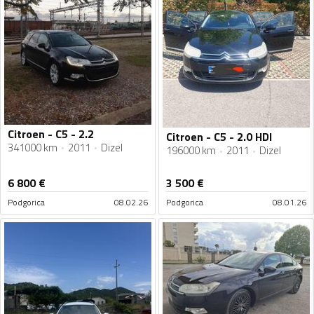
Citroen - C5 - 2.2
Citroen - C5 - 2.0 HDI
341000 km
2011
Dizel
196000 km
2011
Dizel
6 800
€
3 500
€
Podgorica
08.02.26
Podgorica
08.01.26