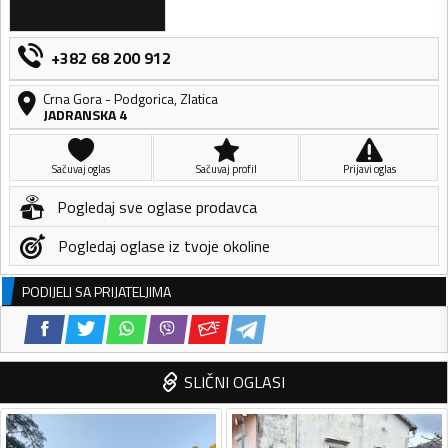
+382 68 200 912
Crna Gora
-
Podgorica
,
Zlatica
JADRANSKA 4
Sačuvaj oglas
Sačuvaj profil
Prijavi oglas
Pogledaj sve oglase prodavca
Pogledaj oglase iz tvoje okoline
PODIJELI SA PRIJATELJIMA
SLIČNI OGLASI