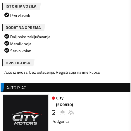
ISTORIJA VOZILA
Prvi vlasnik
DODATNA OPREMA
Daljinsko zaključavanje
Metalik boja
Servo volan
OPIS OGLASA
Auto iz uvoza, bez ostecenja. Registracija na ime kupca.
AUTO PLAC
City
(
EG9830
)
Podgorica