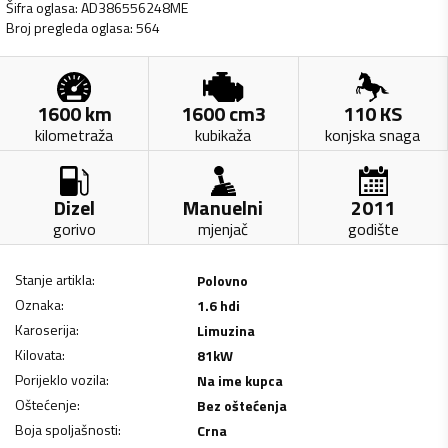
Šifra oglasa
:
AD386556248ME
Broj pregleda oglasa
:
564
1600
km
1600
cm3
110
KS
kilometraža
kubikaža
konjska snaga
Dizel
Manuelni
2011
gorivo
mjenjač
godište
Stanje artikla
:
Polovno
Oznaka
:
1.6 hdi
Karoserija
:
Limuzina
Kilovata
:
81
kW
Porijeklo vozila
:
Na ime kupca
Oštećenje
:
Bez oštećenja
Boja spoljašnosti
:
Crna