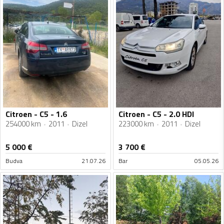
Citroen - C5 - 1.6
Citroen - C5 - 2.0 HDI
254000 km
2011
Dizel
223000 km
2011
Dizel
5 000
€
3 700
€
Budva
21.07.26
Bar
05.05.26