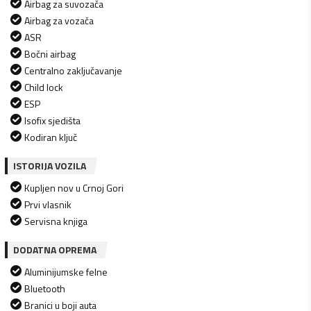
Airbag za suvozača
Airbag za vozača
ASR
Bočni airbag
Centralno zaključavanje
Child lock
ESP
Isofix sjedišta
Kodiran ključ
ISTORIJA VOZILA
Kupljen nov u Crnoj Gori
Prvi vlasnik
Servisna knjiga
DODATNA OPREMA
Aluminijumske felne
Bluetooth
Branici u boji auta