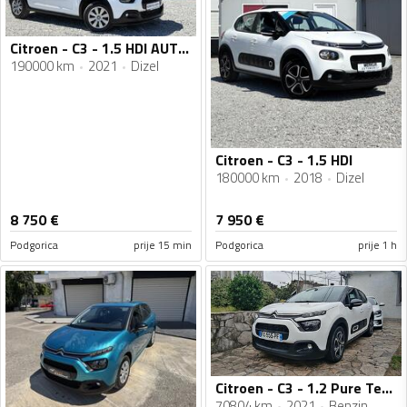
Citroen - C3 - 1.5 HDI AUTO ŠKOLA
190000 km
2021
Dizel
Citroen - C3 - 1.5 HDI
180000 km
2018
Dizel
8 750
€
7 950
€
Podgorica
prije 15 min
Podgorica
prije 1 h
Citroen - C3 - 1.2 Pure Tech Novi model3/2021
70804 km
2021
Benzin