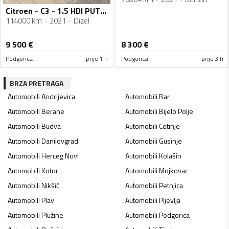
Citroen - C3 - 1.5 HDI PUTNICKI
114000 km
2021
Dizel
9 500
€
8 300
€
Podgorica
prije 1 h
Podgorica
prije 3 h
BRZA PRETRAGA
Automobili
Andrijevica
Automobili
Bar
Automobili
Berane
Automobili
Bijelo Polje
Automobili
Budva
Automobili
Cetinje
Automobili
Danilovgrad
Automobili
Gusinje
Automobili
Herceg Novi
Automobili
Kolašin
Automobili
Kotor
Automobili
Mojkovac
Automobili
Nikšić
Automobili
Petnjica
Automobili
Plav
Automobili
Pljevlja
Automobili
Plužine
Automobili
Podgorica