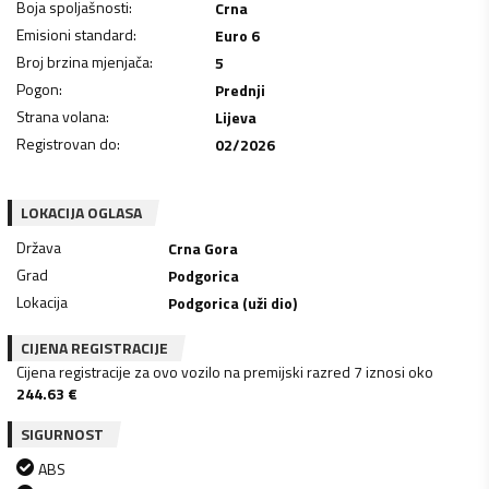
Boja spoljašnosti
:
Crna
Emisioni standard
:
Euro 6
Broj brzina mjenjača
:
5
Pogon
:
Prednji
Strana volana
:
Lijeva
Registrovan do
:
02/2026
LOKACIJA OGLASA
Država
Crna Gora
Grad
Podgorica
Lokacija
Podgorica (uži dio)
CIJENA REGISTRACIJE
Cijena registracije za ovo vozilo na premijski razred 7 iznosi oko
244.63
€
SIGURNOST
ABS