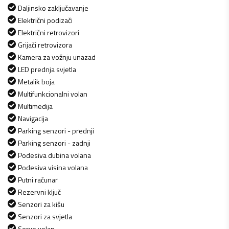
Daljinsko zaključavanje
Električni podizači
Električni retrovizori
Grijači retrovizora
Kamera za vožnju unazad
LED prednja svjetla
Metalik boja
Multifunkcionalni volan
Multimedija
Navigacija
Parking senzori - prednji
Parking senzori - zadnji
Podesiva dubina volana
Podesiva visina volana
Putni računar
Rezervni ključ
Senzori za kišu
Senzori za svjetla
Servo volan