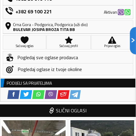
+382 69 100 221
Aktivan
Crna Gora
-
Podgorica
,
Podgorica (uži dio)
BULEVAR JOSIPA BROZA TITA BB
Sačuvaj oglas
Sačuvaj profil
Prijavi oglas
Pogledaj sve oglase prodavca
Pogledaj oglase iz tvoje okoline
PODIJELI SA PRIJATELJIMA
SLIČNI OGLASI