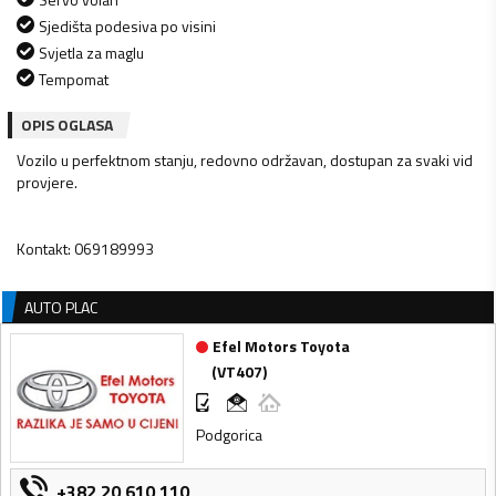
Sjedišta podesiva po visini
Svjetla za maglu
Tempomat
OPIS OGLASA
Vozilo u perfektnom stanju, redovno održavan, dostupan za svaki vid
provjere.
Kontakt: 069189993
AUTO PLAC
Efel Motors Toyota
(
VT407
)
Podgorica
+382 20 610 110