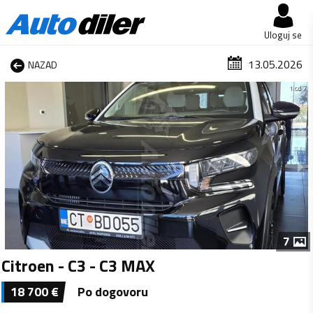
Uloguj se
13.05.2026
NAZAD
1 od 7
7
Citroen - C3 - C3 MAX
18 700
€
Po dogovoru