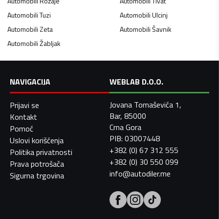
Automobili
Rožaje
Automobili
Tivat
Automobili
Tuzi
Automobili
Ulcinj
Automobili
Zeta
Automobili
Šavnik
Automobili
Žabljak
NAVIGACIJA
WEBLAB D.O.O.
Jovana Tomaševića 1,
Prijavi se
Bar, 85000
Kontakt
Crna Gora
Pomoć
PIB: 03007448
Uslovi korišćenja
+382 (0) 67 312 555
Politika privatnosti
+382 (0) 30 550 099
Prava potrošača
info@autodiler.me
Sigurna trgovina