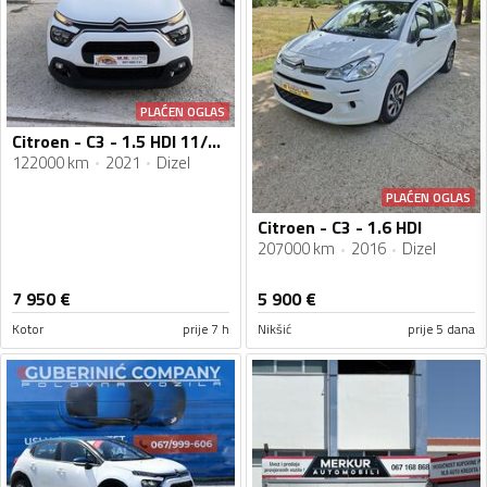
PLAĆEN OGLAS
Citroen - C3 - 1.5 HDI 11/2021g
122000 km
2021
Dizel
PLAĆEN OGLAS
Citroen - C3 - 1.6 HDI
207000 km
2016
Dizel
7 950
€
5 900
€
Kotor
prije 7 h
Nikšić
prije 5 dana