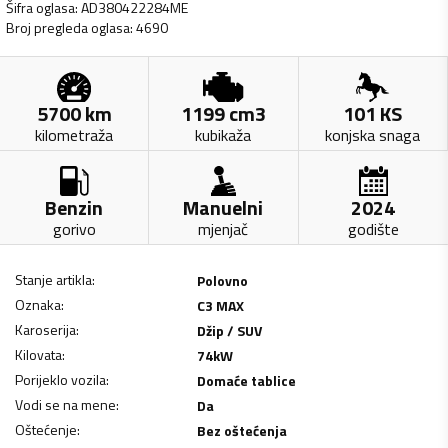
Šifra oglasa
:
AD380422284ME
Broj pregleda oglasa
:
4690
5700
km
1199
cm3
101
KS
kilometraža
kubikaža
konjska snaga
Benzin
Manuelni
2024
gorivo
mjenjač
godište
Stanje artikla
:
Polovno
Oznaka
:
C3 MAX
Karoserija
:
Džip / SUV
Kilovata
:
74
kW
Porijeklo vozila
:
Domaće tablice
Vodi se na mene
:
Da
Oštećenje
:
Bez oštećenja