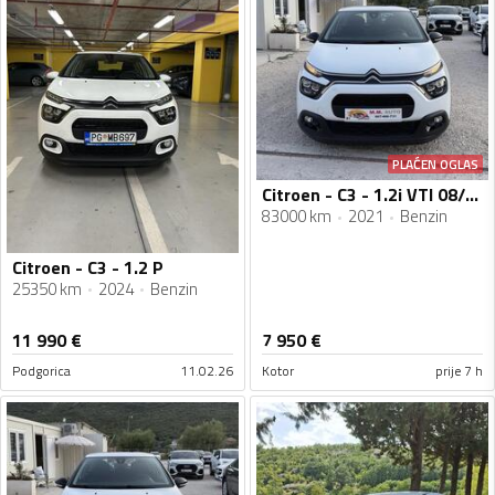
PLAĆEN OGLAS
Citroen - C3 - 1.2i VTI 08/2021g
83000 km
2021
Benzin
Citroen - C3 - 1.2 P
25350 km
2024
Benzin
11 990
€
7 950
€
Podgorica
11.02.26
Kotor
prije 7 h