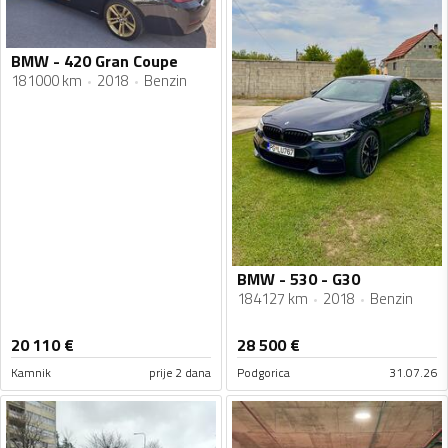
BMW - 420 Gran Coupe
181000 km
2018
Benzin
BMW - 530 - G30
184127 km
2018
Benzin
20 110
€
28 500
€
Kamnik
prije 2 dana
Podgorica
31.07.26