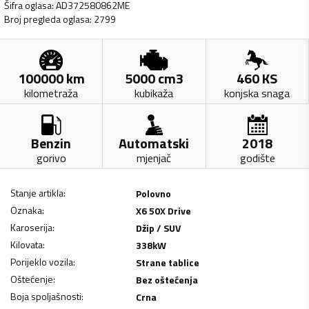
Šifra oglasa
:
AD372580862ME
Broj pregleda oglasa
:
2799
100000
km
5000
cm3
460
KS
kilometraža
kubikaža
konjska snaga
Benzin
Automatski
2018
gorivo
mjenjač
godište
Stanje artikla
:
Polovno
Oznaka
:
X6 50X Drive
Karoserija
:
Džip / SUV
Kilovata
:
338
kW
Porijeklo vozila
:
Strane tablice
Oštećenje
:
Bez oštećenja
Boja spoljašnosti
:
Crna