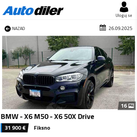
Uloguj se
26.09.2025
NAZAD
1 od 16
16
BMW - X6 M50 - X6 50X Drive
31 900
€
Fiksno