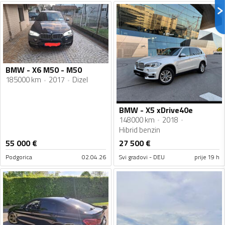
BMW - X6 M50 - M50
185000 km
2017
Dizel
BMW - X5 xDrive40e
148000 km
2018
Hibrid benzin
55 000
€
27 500
€
Podgorica
02.04.26
Svi gradovi - DEU
prije 19 h