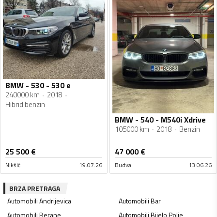
BMW - 530 - 530 e
240000 km
2018
Hibrid benzin
BMW - 540 - M540i Xdrive
105000 km
2018
Benzin
25 500
€
47 000
€
Nikšić
19.07.26
Budva
13.06.26
BRZA PRETRAGA
Automobili
Andrijevica
Automobili
Bar
Automobili
Berane
Automobili
Bijelo Polje