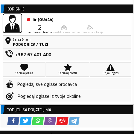
KORISNIK
Ilir
(
OU444
)
verifikovan telefon
verifikovan email
verifikovana lokacija
Crna Gora
PODGORICA
/
TUZI
+382 67 401 400
Sačuvaj oglas
Sačuvaj profil
Prijavi oglas
Pogledaj sve oglase prodavca
Pogledaj oglase iz tvoje okoline
PODIJELI SA PRIJATELJIMA