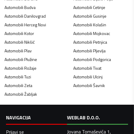
Automobili
Budva
Automobili
Cetinje
Automobili
Danilovgrad
Automobili
Gusinje
Automobili
Herceg Novi
Automobili
Kolašin
Automobili
Kotor
Automobili
Mojkovac
Automobili
Nikšić
Automobili
Petnjica
Automobili
Plav
Automobili
Pljevlja
Automobili
Plužine
Automobili
Podgorica
Automobili
Rožaje
Automobili
Tivat
Automobili
Tuzi
Automobili
Ulcinj
Automobili
Zeta
Automobili
Šavnik
Automobili
Žabljak
NAVIGACIJA
WEBLAB D.O.O.
Jovana Tomaševića 1,
Prijavi se