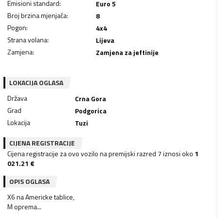
Emisioni standard
:
Euro 5
Broj brzina mjenjača
:
8
Pogon
:
4x4
Strana volana
:
Lijeva
Zamjena
:
Zamjena za jeftinije
LOKACIJA OGLASA
Država
Crna Gora
Grad
Podgorica
Lokacija
Tuzi
CIJENA REGISTRACIJE
Cijena registracije za ovo vozilo na premijski razred 7 iznosi oko
1
021.21
€
OPIS OGLASA
X6 na Americke tablice,
M oprema...