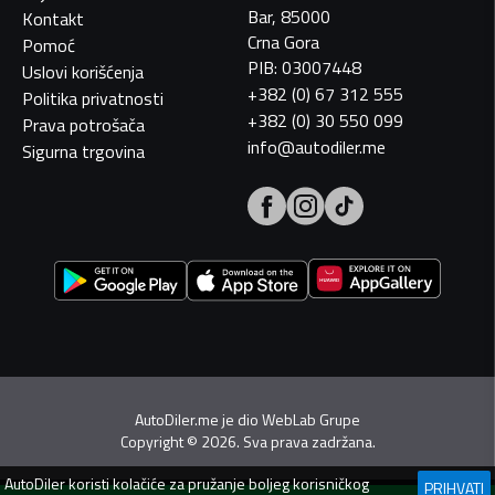
Bar, 85000
Kontakt
Crna Gora
Pomoć
PIB: 03007448
Uslovi korišćenja
+382 (0) 67 312 555
Politika privatnosti
+382 (0) 30 550 099
Prava potrošača
info@autodiler.me
Sigurna trgovina
AutoDiler.me je dio
WebLab Grupe
Copyright
©
2026. Sva prava zadržana.
AutoDiler
koristi kolačiće za pružanje boljeg korisničkog
PRIHVATI