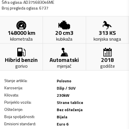
Šifra oglasa
:
AD375683046ME
Broj pregleda oglasa
:
6737
148000
km
20
cm3
313
KS
kilometraža
kubikaža
konjska snaga
Hibrid benzin
Automatski
2018
gorivo
mjenjač
godište
Stanje artikla
:
Polovno
Karoserija
:
Džip / SUV
Kilovata
:
230
kW
Porijeklo vozila
:
Strane tablice
Oštećenje
:
Bez oštećenja
Boja spoljašnosti
:
Bijela
Emisioni standard
:
Euro 6