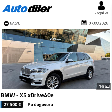
Uloguj se
07.08.2026
NAZAD
1 od 16
16
BMW - X5 xDrive40e
27 500
€
Po dogovoru