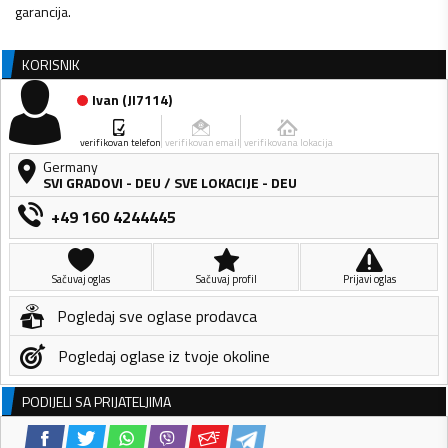
garancija.
KORISNIK
Ivan
(
JI7114
)
verifikovan telefon
verifikovan email
verifikovana lokacija
Germany
SVI GRADOVI - DEU
/
SVE LOKACIJE - DEU
+49 160 4244445
Sačuvaj oglas
Sačuvaj profil
Prijavi oglas
Pogledaj sve oglase prodavca
Pogledaj oglase iz tvoje okoline
PODIJELI SA PRIJATELJIMA