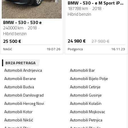
BMW - 530 - e M Sport iPerformance
187788 km
2018
Hibrid benzin
BMW - 530 - 530 e
240000 km
2018
Hibrid benzin
24 980
€
25 500
€
27 980
€
Nikšić
19.07.26
Podgorica
16.11.23
BRZA PRETRAGA
Automobili
Andrijevica
Automobili
Bar
Automobili
Berane
Automobili
Bijelo Polje
Automobili
Budva
Automobili
Cetinje
Automobili
Danilovgrad
Automobili
Gusinje
Automobili
Herceg Novi
Automobili
Kolašin
Automobili
Kotor
Automobili
Mojkovac
Automobili
Nikšić
Automobili
Petnjica