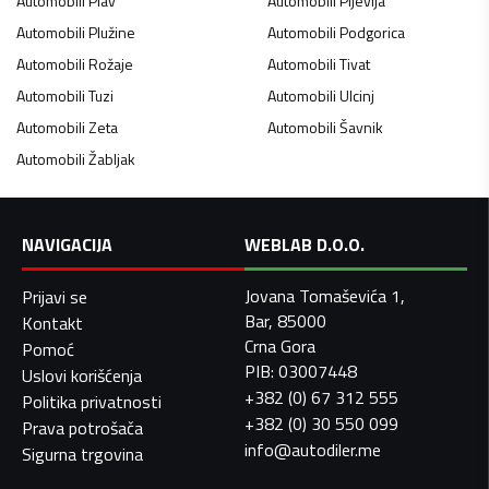
Automobili
Plav
Automobili
Pljevlja
Automobili
Plužine
Automobili
Podgorica
Automobili
Rožaje
Automobili
Tivat
Automobili
Tuzi
Automobili
Ulcinj
Automobili
Zeta
Automobili
Šavnik
Automobili
Žabljak
NAVIGACIJA
WEBLAB D.O.O.
Jovana Tomaševića 1,
Prijavi se
Bar, 85000
Kontakt
Crna Gora
Pomoć
PIB: 03007448
Uslovi korišćenja
+382 (0) 67 312 555
Politika privatnosti
+382 (0) 30 550 099
Prava potrošača
info@autodiler.me
Sigurna trgovina