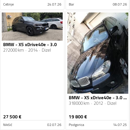
Cetinje
24.07.26
Bar
08.07.26
BMW - X5 xDrive40e - 3.0
272000 km
2014
Dizel
BMW - X5 xDrive40e - 3.0 Diesel
318000 km
2012
Dizel
27 500
€
19 800
€
Nikšić
02.07.26
Podgorica
14.07.25