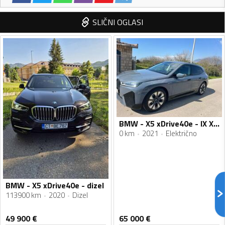
SLIČNI OGLASI
BMW - X5 xDrive40e - IX XDRIVE 40
0 km
2021
Električno
BMW - X5 xDrive40e - dizel
113900 km
2020
Dizel
49 900
€
65 000
€