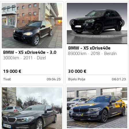
BMW - X5 xDrive40e
BMW - X5 xDrive40e - 3.0
89000 km
2018
Benzin
3000 km
2011
Dizel
19 000
€
30 000
€
Tivat
09.04.25
Bijelo Polje
06.01.23