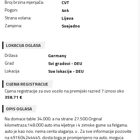
Broj brzina mjenjača
:
CVT
Pogon
:
4x4
Strana volana
:
Lijeva
Zamjena
:
Svejedno
LOKACIJA OGLASA
Država
Germany
Grad
Svi gradovi - DEU
Lokacija
Sve lokacije - DEU
CIJENA REGISTRACIJE
Cijena registracije za ovo vozilo na premijski razred 7 iznosi oko
358.71
€
OPIS OGLASA
Na domace table 34.000. a na strane 27.500.Orginal
kilometraza.148.000 auto ima 4ljetnje i 4 zimske gume sa felgama.
auto je kao nov. nema centa ulaganja. u . Za sve informacije pozovite
na 491604244445. dosta toga je promijenjeno na auto. moguca