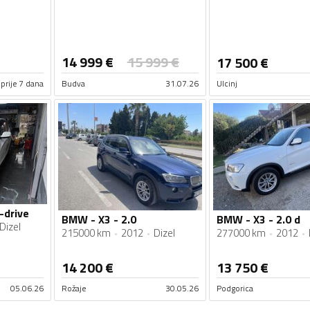
14 999
€
15 999
€
17 500
€
prije 7 dana
Budva
31.07.26
Ulcinj
-drive
BMW - X3 - 2.0
BMW - X3 - 2.0 d
Dizel
215000 km
2012
Dizel
277000 km
2012
14 200
€
13 750
€
05.06.26
Rožaje
30.05.26
Podgorica