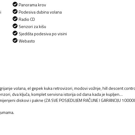
Panorama krov
i
Podesiva dubina volana
Radio CD
Senzori za kišu
Sjedišta podesiva po visini
Webasto
 grijanje volana, el gepek kuka retrovizori, modovi vožnje, hill descent contro
ori, dva ključa, komplet servisna istorija od dana kada je kupljen…
, zamijenjeni diskovi i pakne (ZA SVE POSJEDUJEM RAČUNE I GARANCIJU 1000
 gumama.