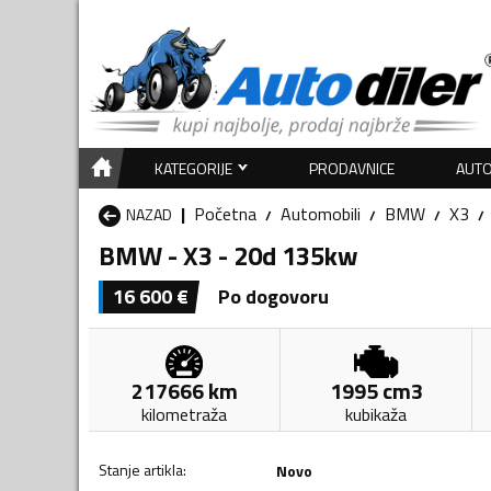
KATEGORIJE
PRODAVNICE
AUTO
Početna
Automobili
BMW
X3
NAZAD
BMW - X3 - 20d 135kw
16 600
€
Po dogovoru
217666
km
1995
cm3
kilometraža
kubikaža
Stanje artikla
:
Novo