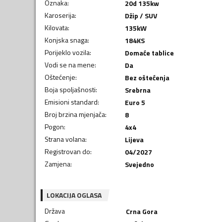
Oznaka
:
20d 135kw
Karoserija
:
Džip / SUV
Kilovata
:
135
kW
Konjska snaga
:
184
KS
Porijeklo vozila
:
Domaće tablice
Vodi se na mene
:
Da
Oštećenje
:
Bez oštećenja
Boja spoljašnosti
:
Srebrna
Emisioni standard
:
Euro 5
Broj brzina mjenjača
:
8
Pogon
:
4x4
Strana volana
:
Lijeva
Registrovan do
:
04/2027
Zamjena
:
Svejedno
LOKACIJA OGLASA
Država
Crna Gora