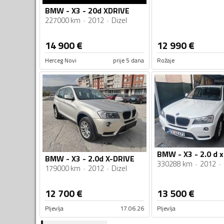
BMW - X3 - 20d XDRIVE
227000 km
2012
Dizel
14 900
€
12 990
€
Herceg Novi
prije 5 dana
Rožaje
BMW - X3 - 2.0 d x
BMW - X3 - 2.0d X-DRIVE
330288 km
2012
179000 km
2012
Dizel
12 700
€
13 500
€
Pljevlja
17.06.26
Pljevlja