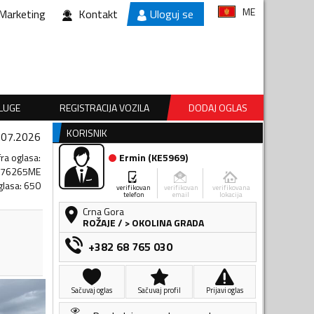
ME
Marketing
Kontakt
Uloguj se
SLUGE
REGISTRACIJA VOZILA
DODAJ OGLAS
KORISNIK
.07.2026
fra oglasa
:
Ermin
(
KE5969
)
276265ME
glasa
:
650
verifikovan
verifikovan
verifikovana
telefon
email
lokacija
Crna Gora
ROŽAJE
/
> OKOLINA GRADA
+382 68 765 030
Sačuvaj oglas
Sačuvaj profil
Prijavi oglas