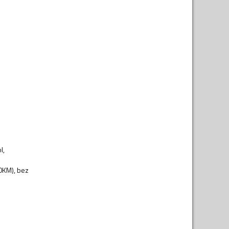
l,
00KM), bez