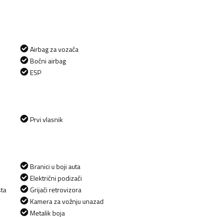
Airbag za vozača
Bočni airbag
ESP
Prvi vlasnik
Branici u boji auta
Električni podizači
šta
Grijači retrovizora
Kamera za vožnju unazad
Metalik boja