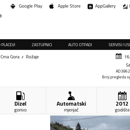
Google Play
Apple Store
AppGallery
 PLACEVI
ZASTUPNICI
AUTO OTPADI
SERVISI I U
Crna Gora
Rožaje
16
Ši
AD386
Broj pregleda o
Dizel
Automatski
2012
gorivo
mjenjač
godište