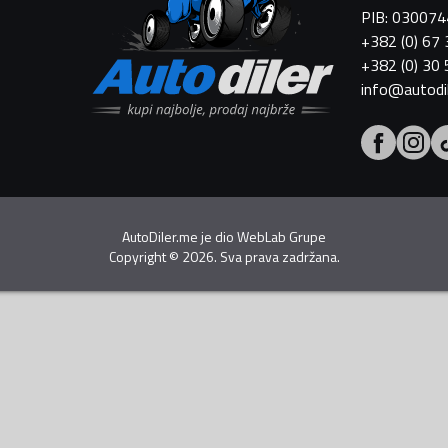
PIB: 03007
+382 (0) 67
+382 (0) 30
info@autodi
AutoDiler.me je dio
WebLab Grupe
Copyright
©
2026. Sva prava zadržana.