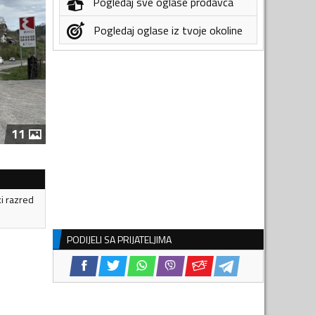
Pogledaj sve oglase prodavca
Pogledaj oglase iz tvoje okoline
11
ki razred
PODIJELI SA PRIJATELJIMA