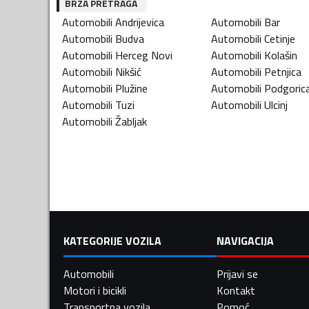
BRZA PRETRAGA
Automobili
Andrijevica
Automobili
Bar
Automobili
Budva
Automobili
Cetinje
Automobili
Herceg Novi
Automobili
Kolašin
Automobili
Nikšić
Automobili
Petnjica
Automobili
Plužine
Automobili
Podgoric
Automobili
Tuzi
Automobili
Ulcinj
Automobili
Žabljak
KATEGORIJE VOZILA
NAVIGACIJA
Automobili
Prijavi se
Motori i bicikli
Kontakt
Transportna vozila
Pomoć