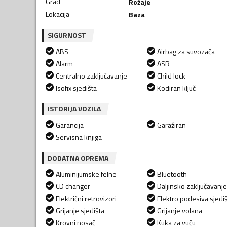
Grad
Rožaje
Lokacija
Baza
SIGURNOST
ABS
Airbag za suvozača
Alarm
ASR
Centralno zaključavanje
Child lock
Isofix sjedišta
Kodiran ključ
ISTORIJA VOZILA
Garancija
Garažiran
Servisna knjiga
DODATNA OPREMA
Aluminijumske felne
Bluetooth
CD changer
Daljinsko zaključavanje
Električni retrovizori
Elektro podesiva sjedi
Grijanje sjedišta
Grijanje volana
Krovni nosač
Kuka za vuču