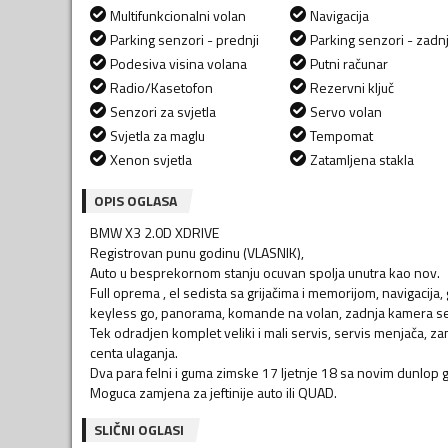
Multifunkcionalni volan
Navigacija
Parking senzori - prednji
Parking senzori - zadnj
Podesiva visina volana
Putni računar
Radio/Kasetofon
Rezervni ključ
Senzori za svjetla
Servo volan
Svjetla za maglu
Tempomat
Xenon svjetla
Zatamljena stakla
OPIS OGLASA
BMW X3 2.0D XDRIVE
Registrovan punu godinu (VLASNIK),
Auto u besprekornom stanju ocuvan spolja unutra kao nov.
Full oprema , el sedista sa grijačima i memorijom, navigacija,
keyless go, panorama, komande na volan, zadnja kamera senz
Tek odradjen komplet veliki i mali servis, servis menjača
centa ulaganja.
Dva para felni i guma zimske 17 ljetnje 18 sa novim dunlop
Moguca zamjena za jeftinije auto ili QUAD.
SLIČNI OGLASI