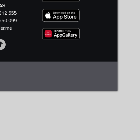
448
 312 555
 550 099
ler.me