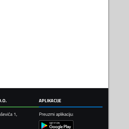
.O.
APLIKACIJE
ševića 1,
Preuzmi aplikaciju
: