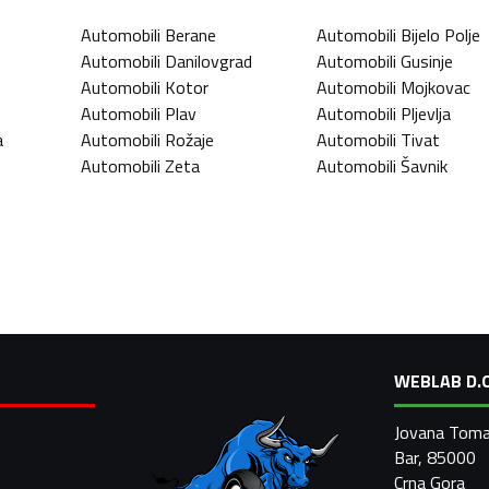
Automobili
Berane
Automobili
Bijelo Polje
Automobili
Danilovgrad
Automobili
Gusinje
Automobili
Kotor
Automobili
Mojkovac
Automobili
Plav
Automobili
Pljevlja
a
Automobili
Rožaje
Automobili
Tivat
Automobili
Zeta
Automobili
Šavnik
WEBLAB D.O
Jovana Toma
Bar, 85000
Crna Gora