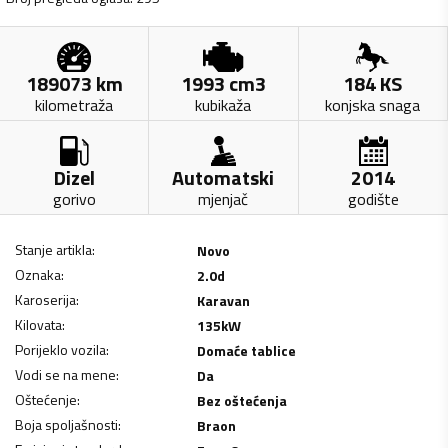
189073
km
1993
cm3
184
KS
kilometraža
kubikaža
konjska snaga
Dizel
Automatski
2014
gorivo
mjenjač
godište
Stanje artikla
:
Novo
Oznaka
:
2.0d
Karoserija
:
Karavan
Kilovata
:
135
kW
Porijeklo vozila
:
Domaće tablice
Vodi se na mene
:
Da
Oštećenje
:
Bez oštećenja
Boja spoljašnosti
:
Braon