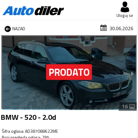
Uloguj se
30.06.2026
NAZAD
1 od 16
16
BMW - 520 - 2.0d
Šifra oglasa
:
AD387088622ME
Broj pregleda oglasa
:
295