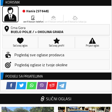
KORISNIK
Hanis
(
ST648
)
verifikovan telefon
verifikovan email
verifikovana lokacija
Crna Gora
BIJELO POLJE
/
> OKOLINA GRADA
Sačuvaj oglas
Sačuvaj profil
Prijavi oglas
Pogledaj sve oglase prodavca
Pogledaj oglase iz tvoje okoline
PODIJELI SA PRIJATELJIMA
SLIČNI OGLASI