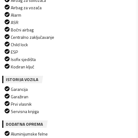
Airbag za suvozača
Airbag za vozača
Alarm
ASR
Bočni airbag
Centralno zaključavanje
Child lock
ESP
Isofix sjedišta
Kodiran ključ
ISTORIJA VOZILA
Garancija
Garažiran
Prvi vlasnik
Servisna knjiga
DODATNA OPREMA
Aluminijumske felne