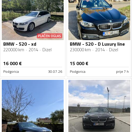
PLAĆEN OGLAS
BMW - 520 - xd
BMW - 520 - D Luxury line
220000 km
2014
Dizel
230000 km
2014
Dizel
16 000
€
15 000
€
Podgorica
30.07.26
Podgorica
prije 7 h