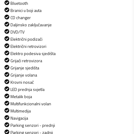
Bluetooth
Branici u boji auta
CD changer
Daljinsko zaključavanje
DVD/TV
Električni podizači
Električni retrovizori
Elektro podesiva sjedišta
Grijači retrovizora
Grijanje sjedišta
Grijanje volana
Krovni nosač
LED prednja svjetla
Metalik boja
Multifunkcionalni volan
Multimedija
Navigacija
Parking senzori - prednji
Parking senzori - zadnji