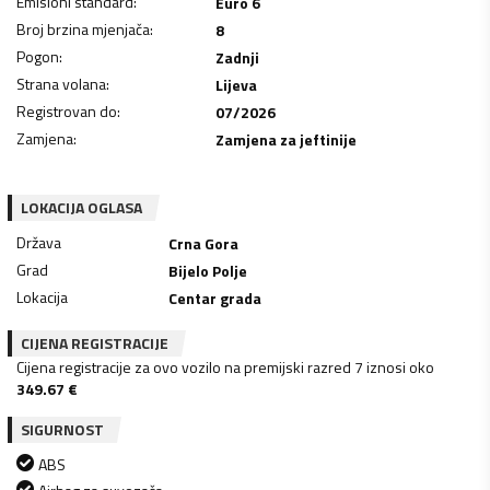
Emisioni standard
:
Euro 6
Broj brzina mjenjača
:
8
Pogon
:
Zadnji
Strana volana
:
Lijeva
Registrovan do
:
07/2026
Zamjena
:
Zamjena za jeftinije
LOKACIJA OGLASA
Država
Crna Gora
Grad
Bijelo Polje
Lokacija
Centar grada
CIJENA REGISTRACIJE
Cijena registracije za ovo vozilo na premijski razred 7 iznosi oko
349.67
€
SIGURNOST
ABS