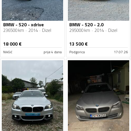
BMW - 520 - xdrive
BMW - 520 - 2.0
236500 km
2014
Dizel
295000 km
2014
Dizel
18 000
€
13 500
€
Nikšić
prije 4 dana
Podgorica
17.07.26