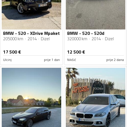
BMW - 520 - XDrive Mpaket
BMW - 520 - 520d
205000 km
2014
Dizel
320000 km
2014
Dizel
17 500
€
12 500
€
Ulcinj
prije 1 dan
Nikšić
prije 2 dana