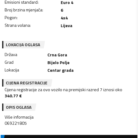
Emisioni standard
:
Euro 4
Broj brzina mjenjača
:
6
Pogon
:
4x4
Strana volana
:
Lijeva
LOKACIJA OGLASA
Država
Crna Gora
Grad
Bijelo Polje
Lokacija
Centar grada
CIJENA REGISTRACIJE
Cijena registracije za ovo vozilo na premijski razred 7 iznosi oko
340.77
€
OPIS OGLASA
Više informacija
069221805