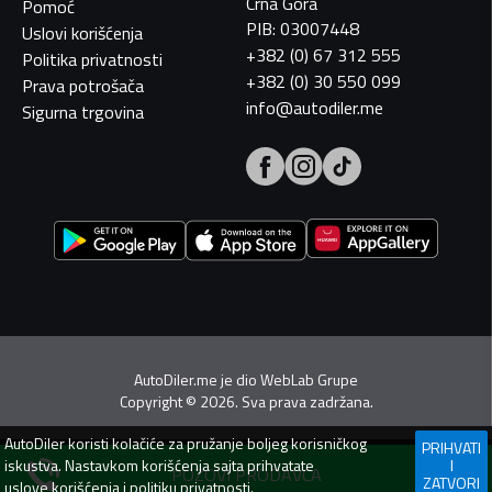
Crna Gora
Pomoć
PIB: 03007448
Uslovi korišćenja
+382 (0) 67 312 555
Politika privatnosti
+382 (0) 30 550 099
Prava potrošača
info@autodiler.me
Sigurna trgovina
AutoDiler.me je dio
WebLab Grupe
Copyright
©
2026. Sva prava zadržana.
AutoDiler
koristi kolačiće za pružanje boljeg korisničkog
PRIHVATI
iskustva. Nastavkom korišćenja sajta prihvatate
I
POZOVI PRODAVCA
ZATVORI
uslove korišćenja
i
politiku privatnosti
.