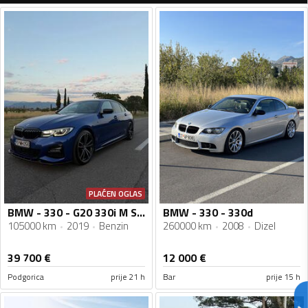
PLAĆEN OGLAS
BMW - 330 - G20 330i M Sport
BMW - 330 - 330d
105000 km
2019
Benzin
260000 km
2008
Dizel
39 700
€
12 000
€
Podgorica
prije 21 h
Bar
prije 15 h