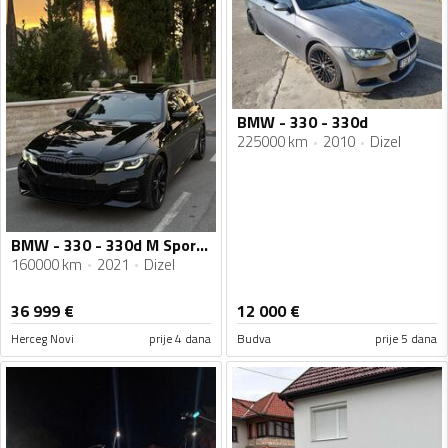
BMW - 330 - 330d
225000 km
2010
Dizel
BMW - 330 - 330d M Sport xDrive
160000 km
2021
Dizel
36 999
€
12 000
€
Herceg Novi
prije 4 dana
Budva
prije 5 dana