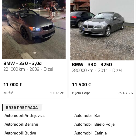
BMW - 330 - 3,0d
BMW - 330 - 325D
221000 km
2009
Dizel
280000 km
2011
Dizel
11 000
€
11 500
€
Nikšić
30.07.26
Bijelo Polje
29.07.26
BRZA PRETRAGA
Automobili
Andrijevica
Automobili
Bar
Automobili
Berane
Automobili
Bijelo Polje
Automobili
Budva
Automobili
Cetinje