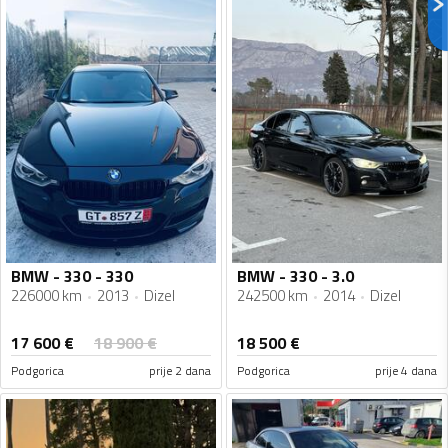
BMW - 330 - 330
BMW - 330 - 3.0
226000 km
2013
Dizel
242500 km
2014
Dizel
17 600
€
18 900
€
18 500
€
Podgorica
prije 2 dana
Podgorica
prije 4 dana