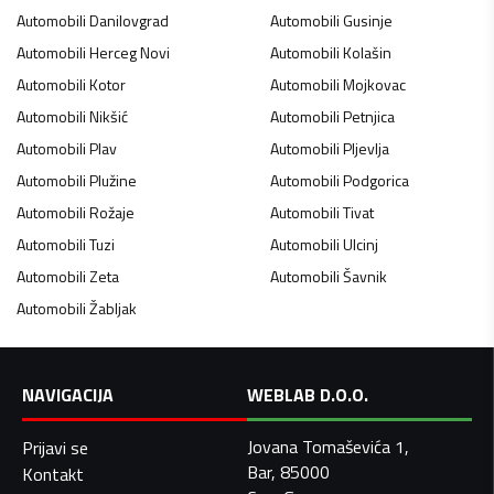
Automobili
Danilovgrad
Automobili
Gusinje
Automobili
Herceg Novi
Automobili
Kolašin
Automobili
Kotor
Automobili
Mojkovac
Automobili
Nikšić
Automobili
Petnjica
Automobili
Plav
Automobili
Pljevlja
Automobili
Plužine
Automobili
Podgorica
Automobili
Rožaje
Automobili
Tivat
Automobili
Tuzi
Automobili
Ulcinj
Automobili
Zeta
Automobili
Šavnik
Automobili
Žabljak
NAVIGACIJA
WEBLAB D.O.O.
Jovana Tomaševića 1,
Prijavi se
Bar, 85000
Kontakt