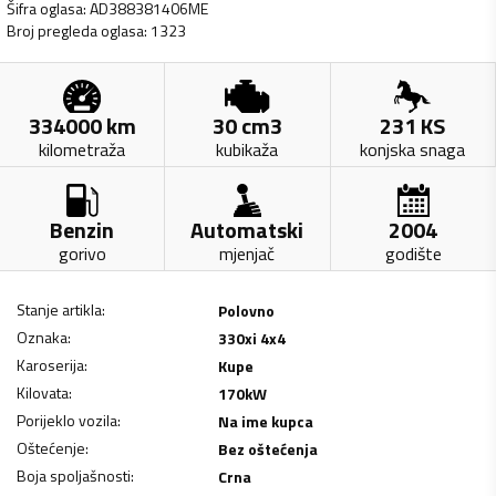
Šifra oglasa
:
AD388381406ME
Broj pregleda oglasa
:
1323
334000
km
30
cm3
231
KS
kilometraža
kubikaža
konjska snaga
Benzin
Automatski
2004
gorivo
mjenjač
godište
Stanje artikla
:
Polovno
Oznaka
:
330xi 4x4
Karoserija
:
Kupe
Kilovata
:
170
kW
Porijeklo vozila
:
Na ime kupca
Oštećenje
:
Bez oštećenja
Boja spoljašnosti
:
Crna