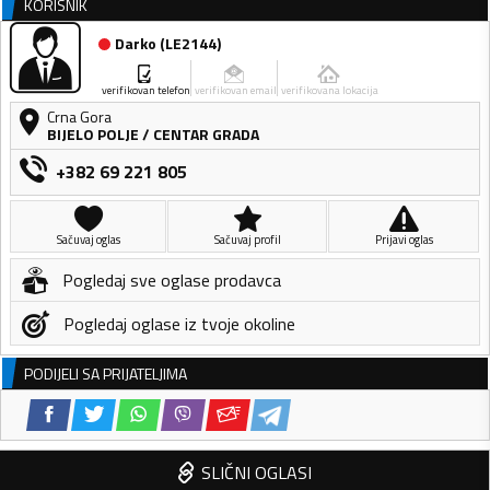
KORISNIK
Darko
(
LE2144
)
verifikovan telefon
verifikovan email
verifikovana lokacija
Crna Gora
BIJELO POLJE
/
CENTAR GRADA
+382 69 221 805
Sačuvaj oglas
Sačuvaj profil
Prijavi oglas
Pogledaj sve oglase prodavca
Pogledaj oglase iz tvoje okoline
PODIJELI SA PRIJATELJIMA
SLIČNI OGLASI