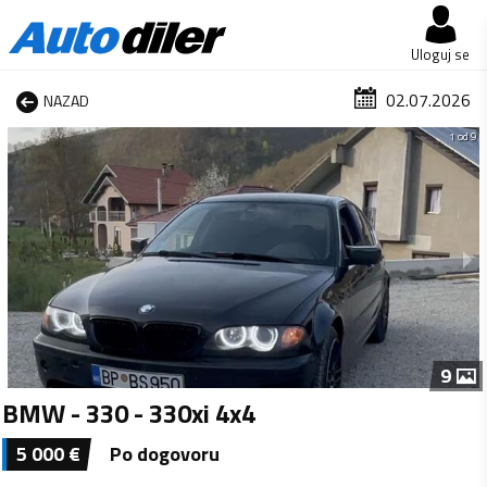
Uloguj se
02.07.2026
NAZAD
1 od 9
9
BMW - 330 - 330xi 4x4
5 000
€
Po dogovoru