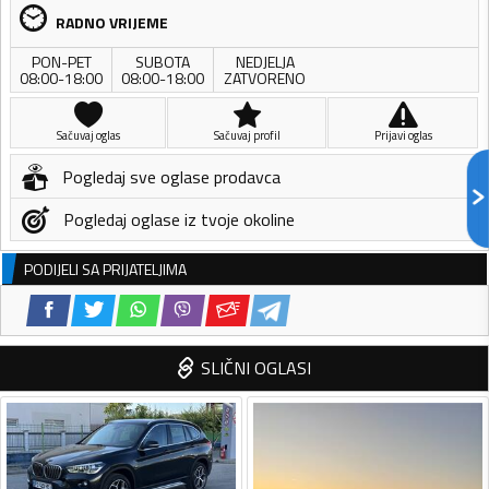
RADNO VRIJEME
PON-PET
SUBOTA
NEDJELJA
08:00-18:00
08:00-18:00
ZATVORENO
Sačuvaj oglas
Sačuvaj profil
Prijavi oglas
Pogledaj sve oglase prodavca
Pogledaj oglase iz tvoje okoline
PODIJELI SA PRIJATELJIMA
SLIČNI OGLASI