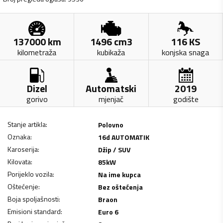
137000
km
1496
cm3
116
KS
kilometraža
kubikaža
konjska snaga
Dizel
Automatski
2019
gorivo
mjenjač
godište
Stanje artikla
:
Polovno
Oznaka
:
16d AUTOMATIK
Karoserija
:
Džip / SUV
Kilovata
:
85
kW
Porijeklo vozila
:
Na ime kupca
Oštećenje
:
Bez oštećenja
Boja spoljašnosti
:
Braon
Emisioni standard
:
Euro 6