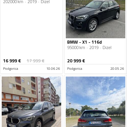
202000 km
2019
Dizel
BMW - X1 - 116d
95000 km
2019
Dizel
16 999
€
17 999
€
20 999
€
Podgorica
10.06.26
Podgorica
20.05.26