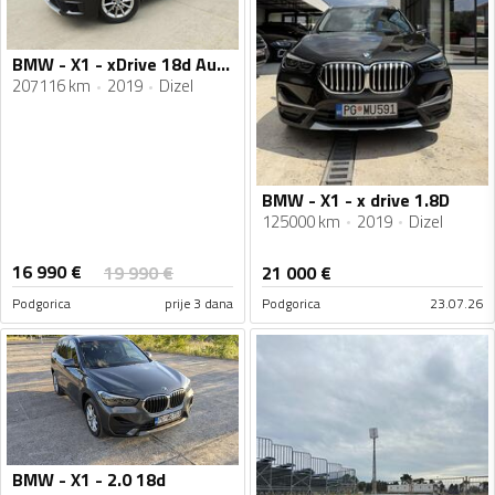
BMW - X1 - xDrive 18d Automatik Sportpaket - 150KS
207116 km
2019
Dizel
BMW - X1 - x drive 1.8D
125000 km
2019
Dizel
16 990
€
19 990
€
21 000
€
Podgorica
prije 3 dana
Podgorica
23.07.26
BMW - X1 - 2.0 18d