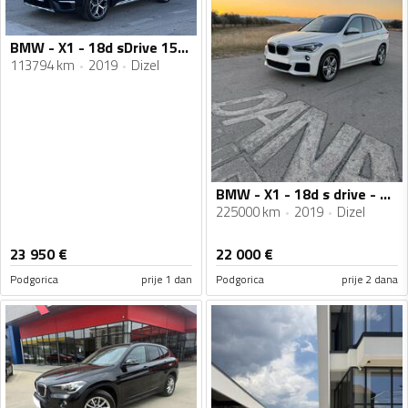
BMW - X1 - 18d sDrive 150ks
113794 km
2019
Dizel
BMW - X1 - 18d s drive - M paket
225000 km
2019
Dizel
23 950
€
22 000
€
Podgorica
prije 1 dan
Podgorica
prije 2 dana