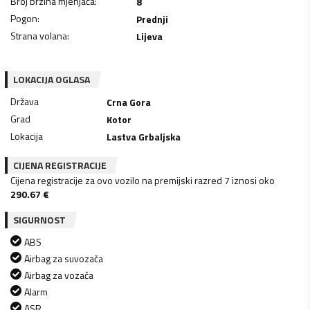
Broj brzina mjenjača
:
8
Pogon
:
Prednji
Strana volana
:
Lijeva
LOKACIJA OGLASA
Država
Crna Gora
Grad
Kotor
Lokacija
Lastva Grbaljska
CIJENA REGISTRACIJE
Cijena registracije za ovo vozilo na premijski razred 7 iznosi oko
290.67
€
SIGURNOST
ABS
Airbag za suvozača
Airbag za vozača
Alarm
ASR