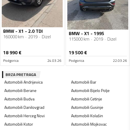
BMW - X1 - 2.0 TDI
BMW - X1 - 1995
160000 km
2019
Dizel
115000 km
2019
Dizel
18 990
€
19 500
€
Podgorica
24.03.26
Podgorica
22.03.26
BRZA PRETRAGA
Automobili
Andrijevica
Automobili
Bar
Automobili
Berane
Automobili
Bijelo Polje
Automobili
Budva
Automobili
Cetinje
Automobili
Danilovgrad
Automobili
Gusinje
Automobili
Herceg Novi
Automobili
Kolašin
Automobili
Kotor
Automobili
Mojkovac