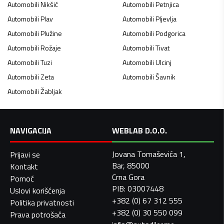
Automobili
Nikšić
Automobili
Petnjica
Automobili
Plav
Automobili
Pljevlja
Automobili
Plužine
Automobili
Podgorica
Automobili
Rožaje
Automobili
Tivat
Automobili
Tuzi
Automobili
Ulcinj
Automobili
Zeta
Automobili
Šavnik
Automobili
Žabljak
NAVIGACIJA
WEBLAB D.O.O.
Jovana Tomaševića 1,
Prijavi se
Bar, 85000
Kontakt
Crna Gora
Pomoć
PIB: 03007448
Uslovi korišćenja
+382 (0) 67 312 555
Politika privatnosti
+382 (0) 30 550 099
Prava potrošača