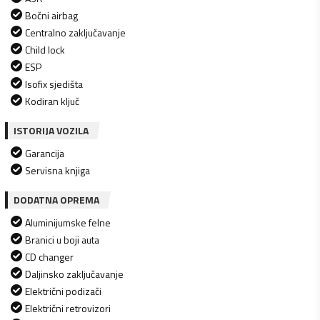
Bočni airbag
Centralno zaključavanje
Child lock
ESP
Isofix sjedišta
Kodiran ključ
ISTORIJA VOZILA
Garancija
Servisna knjiga
DODATNA OPREMA
Aluminijumske felne
Branici u boji auta
CD changer
Daljinsko zaključavanje
Električni podizači
Električni retrovizori