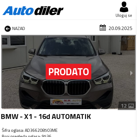
Uloguj se
20.09.2025
NAZAD
1 od 12
12
BMW - X1 - 16d AUTOMATIK
Šifra oglasa
:
AD366208503ME
Broj pregleda oglasa
:
9536