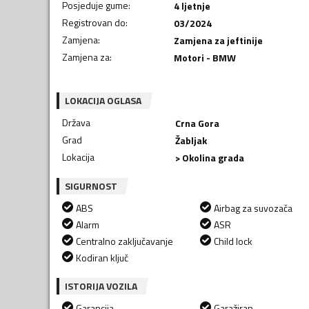
Posjeduje gume
:
4 ljetnje
Registrovan do
:
03/2024
Zamjena
:
Zamjena za jeftinije
Zamjena za
:
Motori - BMW
LOKACIJA OGLASA
Država
Crna Gora
Grad
Žabljak
Lokacija
> Okolina grada
SIGURNOST
ABS
Airbag za suvozača
Alarm
ASR
Centralno zaključavanje
Child lock
Kodiran ključ
ISTORIJA VOZILA
Garancija
Garažiran