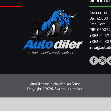
WEBLAB D.O
Jovana Toma
Bar, 85000
Crna Gora
PIB: 03007
+382 (0) 67
+382 (0) 30
info@autodi
AutoDiler.me je dio
WebLab Grupe
Copyright
©
2026. Sva prava zadržana.