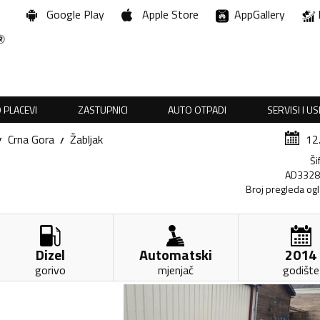
Google Play
Apple Store
AppGallery
 PLACEVI
ZASTUPNICI
AUTO OTPADI
SERVISI I U
Crna Gora
Žabljak
12
Ši
AD332
Broj pregleda og
Dizel
Automatski
2014
gorivo
mjenjač
godište