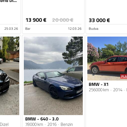
BMW - 640 - 3.0 Hibrid Dizel
13 900
€
20 000
€
33 000
€
25.03.26
Bar
12.03.26
Budva
PLA
BMW - X1
256000 km
2014
BMW - 640 - 3.0
Dizel
78000 km
2016
Benzin