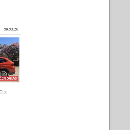
09.03.26
ĆEN OGLAS
Dizel