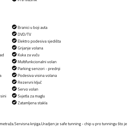
Branici u boji auta
DVD/TV
Elektro podesiva sjedišta
Grijanje volana
zad
Kuka za vuču
Multifunkcionalni volan
Parking senzori - prednji
a
Podesiva visina volana
Rezervni ključ
Servo volan
sini
Svjetla za maglu
Zatamljena stakla
metraža.Servisna knjiga.Uradjen je safe tunning - chip u pro tunningu što je 