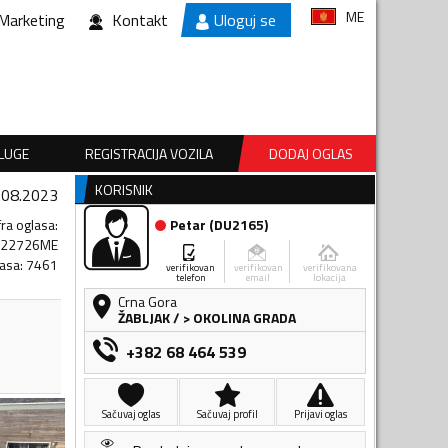
ME
Marketing
Kontakt
Uloguj se
SLUGE
REGISTRACIJA VOZILA
DODAJ OGLAS
KORISNIK
.08.2023
fra oglasa
:
Petar
(
DU2165
)
822726ME
lasa
:
7461
verifikovan
verifikovan
verifikovana
telefon
email
lokacija
Crna Gora
ŽABLJAK
/
> OKOLINA GRADA
+382 68 464 539
Sačuvaj oglas
Sačuvaj profil
Prijavi oglas