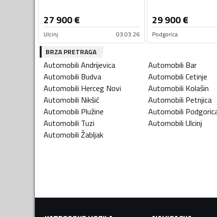
27 900
€
29 900
€
Ulcinj
03.03.26
Podgorica
BRZA PRETRAGA
Automobili
Andrijevica
Automobili
Bar
Automobili
Budva
Automobili
Cetinje
Automobili
Herceg Novi
Automobili
Kolašin
Automobili
Nikšić
Automobili
Petnjica
Automobili
Plužine
Automobili
Podgoric
Automobili
Tuzi
Automobili
Ulcinj
Automobili
Žabljak