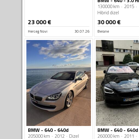
130000 km
2015
Hibrid dizel
23 000
€
30 000
€
Herceg Novi
30.07.26
Berane
BMW - 640 - 640d
BMW - 640 - 640d
205000 km
2012
Dizel
260000 km
2011