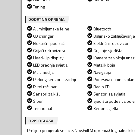
Tuning
DODATNA OPREMA
Aluminijumske felne
Bluetooth
CD changer
Daljinsko zaključavanje
Električni podizači
Električni retrovizori
Grijači retrovizora
Grijanje sjedišta
Head-Up display
Kamera za vožnju una
LED prednja svjetla
Metalik boja
Multimedija
Navigacija
Parking senzori - zadnji
Podesiva dubina volan
Putni računar
Radio CD
Senzori za kišu
Senzori za svjetla
Šiber
Sjedišta podesiva po vi
Tempomat
Xenon svjetla
OPIS OGLASA
Prelijep primjerak šestice. Nov.Full M oprema.Originalna kilo