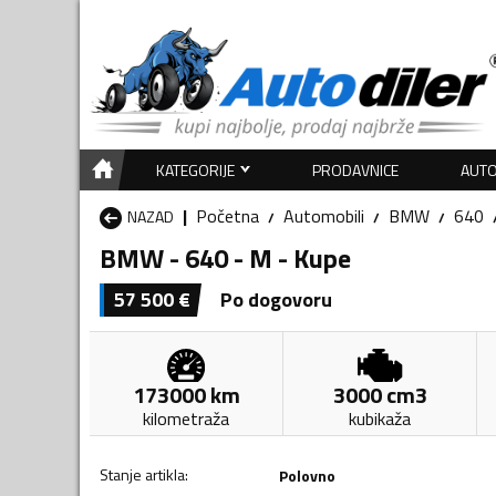
KATEGORIJE
PRODAVNICE
AUTO
Početna
Automobili
BMW
640
NAZAD
BMW - 640 - M - Kupe
57 500
€
Po dogovoru
173000
km
3000
cm3
kilometraža
kubikaža
Stanje artikla
:
Polovno