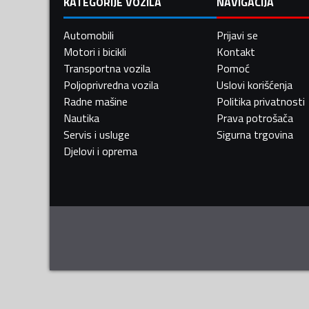
KATEGORIJE VOZILA
NAVIGACIJA
Automobili
Prijavi se
Motori i bicikli
Kontakt
Transportna vozila
Pomoć
Poljoprivredna vozila
Uslovi korišćenja
Radne mašine
Politika privatnosti
Nautika
Prava potrošača
Servis i usluge
Sigurna trgovina
Djelovi i oprema