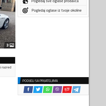
Pogledaj sve oglase prodavca
Pogledaj oglase iz tvoje okoline
3
ki razred
PODIJELI SA PRIJATELJIMA