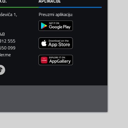
.O.
APLIKACIJE
ševića 1,
Preuzmi aplikaciju
:
448
 312 555
 550 099
ler.me