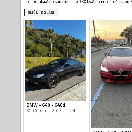
preporuka.Auto sada ima oko 380 ks.Automobil troši ispod 
SLIČNI OGLASI
BMW - 640 - 640d
300000 km
2012
Dizel