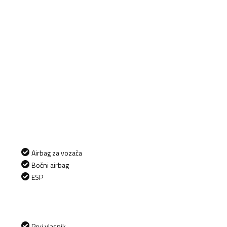
Airbag za vozača
Bočni airbag
ESP
Prvi vlasnik