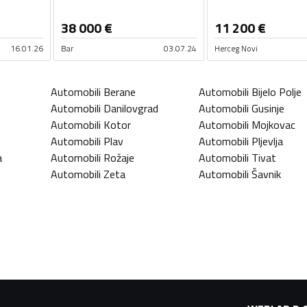
38 000
€
11 200
€
16.01.26
Bar
03.07.24
Herceg Novi
Automobili
Berane
Automobili
Bijelo Polje
Automobili
Danilovgrad
Automobili
Gusinje
Automobili
Kotor
Automobili
Mojkovac
Automobili
Plav
Automobili
Pljevlja
a
Automobili
Rožaje
Automobili
Tivat
Automobili
Zeta
Automobili
Šavnik