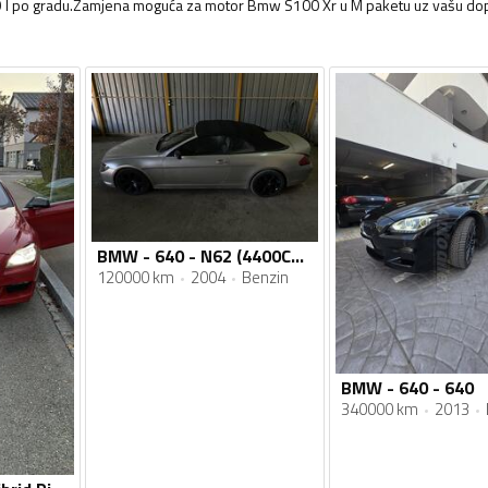
9 l po gradu.Zamjena moguća za motor Bmw S100 Xr u M paketu uz vašu dop
BMW - 640 - N62 (4400CC / 245kW)
120000 km
2004
Benzin
BMW - 640 - 640
340000 km
2013