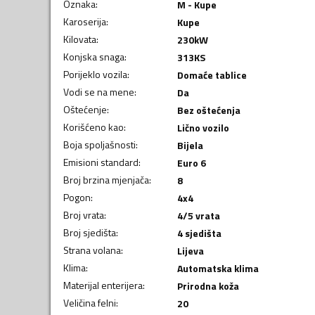
Oznaka
:
M - Kupe
Karoserija
:
Kupe
Kilovata
:
230
kW
Konjska snaga
:
313
KS
Porijeklo vozila
:
Domaće tablice
Vodi se na mene
:
Da
Oštećenje
:
Bez oštećenja
Korišćeno kao
:
Lično vozilo
Boja spoljašnosti
:
Bijela
Emisioni standard
:
Euro 6
Broj brzina mjenjača
:
8
Pogon
:
4x4
Broj vrata
:
4/5 vrata
Broj sjedišta
:
4 sjedišta
Strana volana
:
Lijeva
Klima
:
Automatska klima
Materijal enterijera
:
Prirodna koža
Veličina felni
:
20