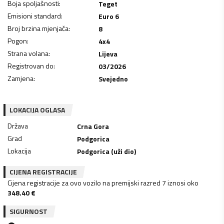
Boja spoljašnosti
:
Teget
Emisioni standard
:
Euro 6
Broj brzina mjenjača
:
8
Pogon
:
4x4
Strana volana
:
Lijeva
Registrovan do
:
03/2026
Zamjena
:
Svejedno
LOKACIJA OGLASA
Država
Crna Gora
Grad
Podgorica
Lokacija
Podgorica (uži dio)
CIJENA REGISTRACIJE
Cijena registracije za ovo vozilo na premijski razred 7 iznosi oko
348.40
€
SIGURNOST