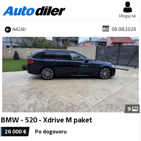
Uloguj se
06.08.2026
NAZAD
1 od 9
9
BMW - 520 - Xdrive M paket
26 000
€
Po dogovoru