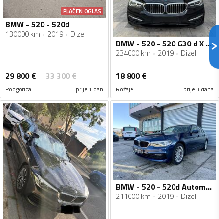
PLAĆEN OGLAS
BMW - 520 - 520d
130000 km
2019
Dizel
BMW - 520 - 520 G30 d X Drive
234000 km
2019
Dizel
29 800
€
33 300
€
18 800
€
Podgorica
prije 1 dan
Rožaje
prije 3 dana
BMW - 520 - 520d Automatik Sport Line
211000 km
2019
Dizel