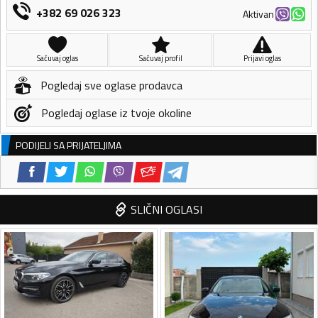
+382 69 026 323
Aktivan
Sačuvaj oglas
Sačuvaj profil
Prijavi oglas
Pogledaj sve oglase prodavca
Pogledaj oglase iz tvoje okoline
PODIJELI SA PRIJATELJIMA
SLIČNI OGLASI