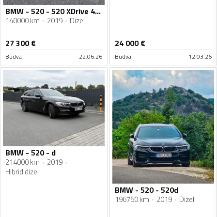
BMW - 520 - 520 XDrive 4x4
140000 km
2019
Dizel
27 300
€
24 000
€
Budva
22.06.26
Budva
12.03.26
BMW - 520 - d
214000 km
2019
Hibrid dizel
BMW - 520 - 520d
196750 km
2019
Dizel