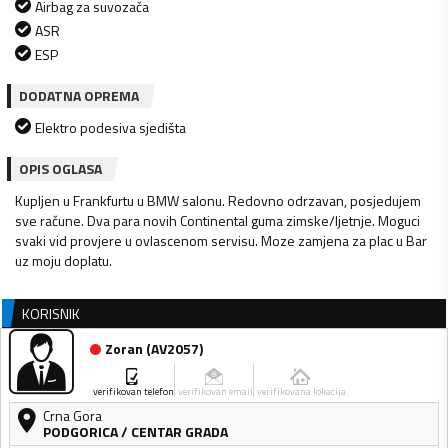
Airbag za suvozača
ASR
ESP
DODATNA OPREMA
Elektro podesiva sjedišta
OPIS OGLASA
Kupljen u Frankfurtu u BMW salonu. Redovno odrzavan, posjedujem
sve račune. Dva para novih Continental guma zimske/ljetnje. Moguci
svaki vid provjere u ovlascenom servisu. Moze zamjena za plac u Bar
uz moju doplatu.
KORISNIK
Zoran
(
AV2057
)
verifikovan telefon
verifikovan email
verifikovana lokacija
Crna Gora
PODGORICA
/
CENTAR GRADA