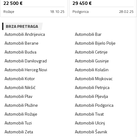
22 500
€
29 450
€
Rožaje
18.10.25
Podgorica
28.02.25
BRZA PRETRAGA
Automobili
Andrijevica
Automobili
Bar
Automobili
Berane
Automobili
Bijelo Polje
Automobili
Budva
Automobili
Cetinje
Automobili
Danilovgrad
Automobili
Gusinje
Automobili
Herceg Novi
Automobili
Kolašin
Automobili
Kotor
Automobili
Mojkovac
Automobili
Nikšić
Automobili
Petnjica
Automobili
Plav
Automobili
Pljevlja
Automobili
Plužine
Automobili
Podgorica
Automobili
Rožaje
Automobili
Tivat
Automobili
Tuzi
Automobili
Ulcinj
Automobili
Zeta
Automobili
Šavnik