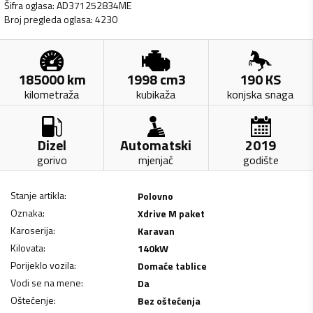
Šifra oglasa
:
AD371252834ME
Broj pregleda oglasa
:
4230
185000
km
1998
cm3
190
KS
kilometraža
kubikaža
konjska snaga
Dizel
Automatski
2019
gorivo
mjenjač
godište
Stanje artikla
:
Polovno
Oznaka
:
Xdrive M paket
Karoserija
:
Karavan
Kilovata
:
140
kW
Porijeklo vozila
:
Domaće tablice
Vodi se na mene
:
Da
Oštećenje
:
Bez oštećenja