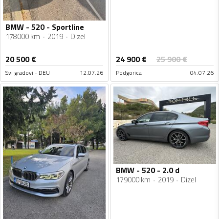
BMW - 520 - Sportline
178000 km
2019
Dizel
24 900
€
20 500
€
25 900
€
Svi gradovi - DEU
12.07.26
Podgorica
04.07.26
BMW - 520 - 2.0 d
179000 km
2019
Dizel