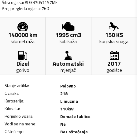
Šifra oglasa
:
AD387047197ME
Broj pregleda oglasa
:
760
140000
km
1995
cm3
150
KS
kilometraža
kubikaža
konjska snaga
Dizel
Automatski
2017
gorivo
mjenjač
godište
Stanje artikla
:
Polovno
Oznaka
:
218
Karoserija
:
Limuzina
Kilovata
:
110
kW
Porijeklo vozila
:
Domaće tablice
Vodi se na mene
:
Ne
Oštećenje
:
Bez oštećenja