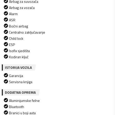
Airbag za suvozača
Airbag za vozača
Alarm
ASR
Bočni airbag
Centralno zaključavanje
Child lock
ESP
Isofix sjedišta
Kodiran ključ
ISTORIJA VOZILA
Garancija
Servisna knjiga
DODATNA OPREMA
Aluminijumske felne
Bluetooth
Branici u boji auta