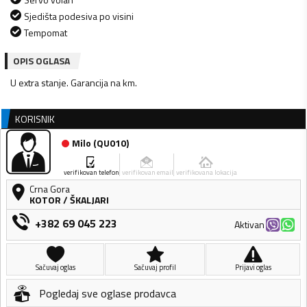
Sjedišta podesiva po visini
Tempomat
OPIS OGLASA
U extra stanje. Garancija na km.
KORISNIK
Milo
(
QU010
)
verifikovan telefon
verifikovan email
verifikovana lokacija
Crna Gora
KOTOR
/
ŠKALJARI
+382 69 045 223
Aktivan
Sačuvaj oglas
Sačuvaj profil
Prijavi oglas
Pogledaj sve oglase prodavca