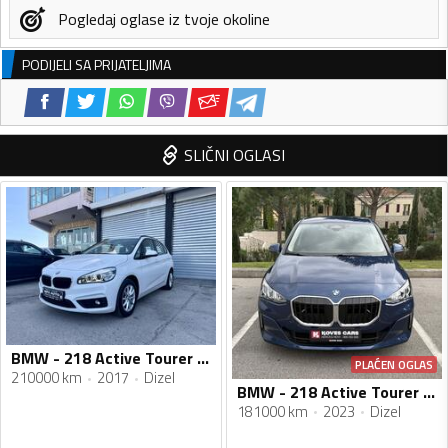
Pogledaj oglase iz tvoje okoline
PODIJELI SA PRIJATELJIMA
SLIČNI OGLASI
BMW - 218 Active Tourer - Steptronic
PLAĆEN OGLAS
210000 km
2017
Dizel
BMW - 218 Active Tourer - 218d U06
181000 km
2023
Dizel