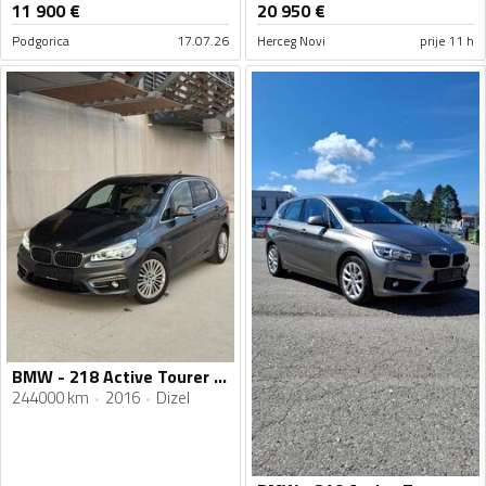
11 900
€
20 950
€
Podgorica
17.07.26
Herceg Novi
prije 11 h
BMW - 218 Active Tourer - 2.0
244000 km
2016
Dizel