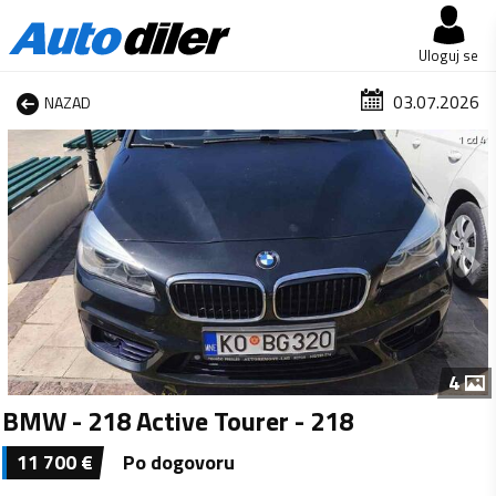
Uloguj se
03.07.2026
NAZAD
1 od 4
4
BMW - 218 Active Tourer - 218
11 700
€
Po dogovoru