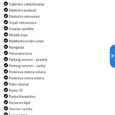
Daljinsko zaključavanje
Električni podizači
Električni retrovizori
Grijači retrovizora
Grijanje sjedišta
Metalik boja
Multifunkcionalni volan
Navigacija
Panorama krov
Parking senzori - prednji
Parking senzori - zadnji
Podesiva dubina volana
Podesiva visina volana
Putni računar
Radio CD
Radio/Kasetofon
Rezervni ključ
Senzori za kišu
Servo volan