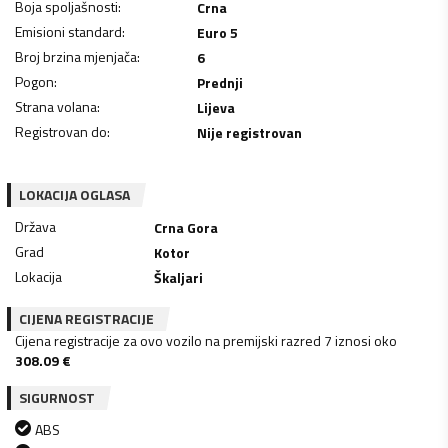
Boja spoljašnosti
:
Crna
Emisioni standard
:
Euro 5
Broj brzina mjenjača
:
6
Pogon
:
Prednji
Strana volana
:
Lijeva
Registrovan do
:
Nije registrovan
LOKACIJA OGLASA
Država
Crna Gora
Grad
Kotor
Lokacija
Škaljari
CIJENA REGISTRACIJE
Cijena registracije za ovo vozilo na premijski razred 7 iznosi oko
308.09
€
SIGURNOST
ABS