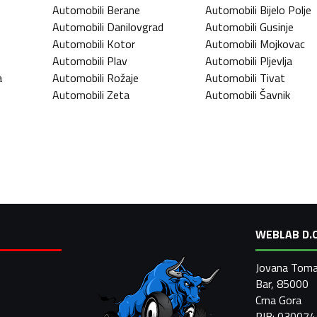
Automobili
Berane
Automobili
Bijelo Polje
Automobili
Danilovgrad
Automobili
Gusinje
Automobili
Kotor
Automobili
Mojkovac
Automobili
Plav
Automobili
Pljevlja
a
Automobili
Rožaje
Automobili
Tivat
Automobili
Zeta
Automobili
Šavnik
WEBLAB D.O
Jovana Toma
Bar, 85000
Crna Gora
PIB: 03007