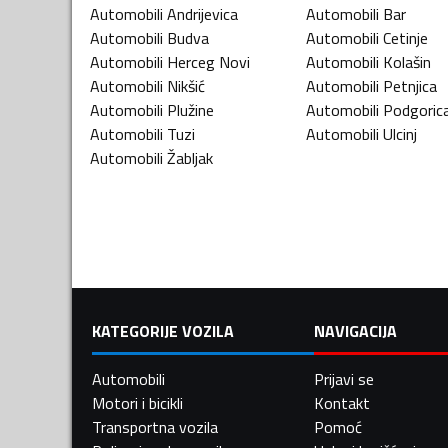
Automobili
Andrijevica
Automobili
Bar
Automobili
Budva
Automobili
Cetinje
Automobili
Herceg Novi
Automobili
Kolašin
Automobili
Nikšić
Automobili
Petnjica
Automobili
Plužine
Automobili
Podgoric
Automobili
Tuzi
Automobili
Ulcinj
Automobili
Žabljak
KATEGORIJE VOZILA
NAVIGACIJA
Automobili
Prijavi se
Motori i bicikli
Kontakt
Transportna vozila
Pomoć