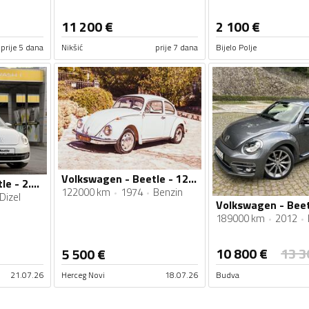
11 200
€
2 100
€
prije 5 dana
Nikšić
prije 7 dana
Bijelo Polje
Volkswagen - Beetle - 1200
Volkswagen - Beetle - 2.0 DSG
122000 km
1974
Benzin
Dizel
189000 km
2012
10 800
€
13 3
5 500
€
21.07.26
Herceg Novi
18.07.26
Budva