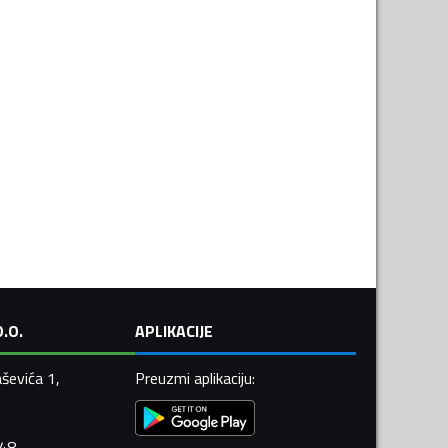
.O.
APLIKACIJE
ševića 1,
Preuzmi aplikaciju
:
448