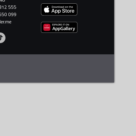
 312 555
 550 099
ler.me