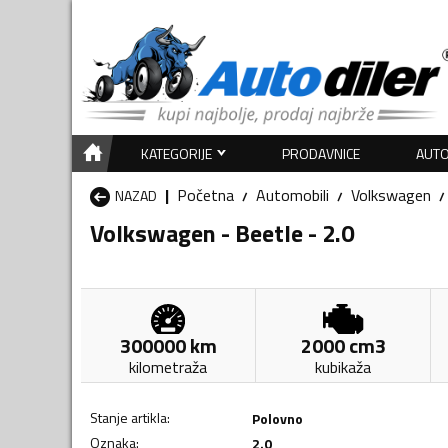
KATEGORIJE
PRODAVNICE
AUTO
Početna
Automobili
Volkswagen
NAZAD
Volkswagen - Beetle - 2.0
300000
km
2000
cm3
kilometraža
kubikaža
Stanje artikla
:
Polovno
Oznaka
:
2.0