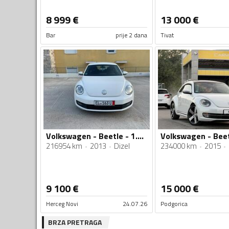
8 999
€
13 000
€
Bar
prije 2 dana
Tivat
Volkswagen - Beetle - 1.6 TDI
216954 km
2013
Dizel
234000 km
2015
9 100
€
15 000
€
Herceg Novi
24.07.26
Podgorica
BRZA PRETRAGA