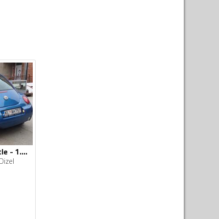
Volkswagen - Beetle - 1.9 tdi
Dizel