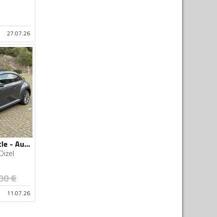
27.07.26
Volkswagen - Beetle - Automatik 2.0 TDI
Dizel
00
€
11.07.26