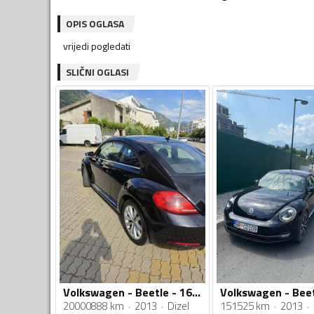
OPIS OGLASA
vrijedi pogledati
SLIČNI OGLASI
Volkswagen - Beetle - 1600
20000888 km
2013
Dizel
151525 km
2013