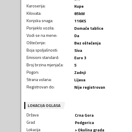
Karoserija
:
Kupe
Kilovata
:
85
kW
Konjska snaga
:
116
KS
Porijeklo vozila
:
Domaće tablice
Vodi se na mene
:
Da
Oštećenje
:
Bez oštećenja
Boja spoljašnosti
:
Siva
Emisioni standard
:
Euro 3
Broj brzina mjenjača
:
5
Pogon
:
Zadnji
Strana volana
:
Lijeva
Registrovan do
:
Nije registrovan
LOKACIJA OGLASA
Država
Crna Gora
Grad
Podgorica
Lokacija
> Okolina grada