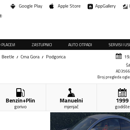
Google Play
Apple Store
AppGallery
 PLACEVI
ZASTUPNICI
AUTO OTPADI
SERVISI I U
Beetle
Crna Gora
Podgorica
19
Ši
AD356
Broj pregleda ogla
Benzin+Plin
Manuelni
1999
gorivo
mjenjač
godište