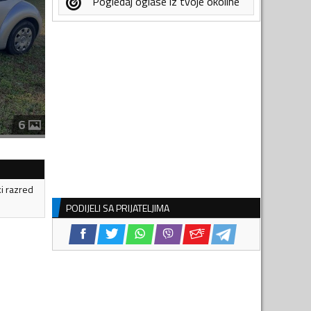
Pogledaj oglase iz tvoje okoline
6
ki razred
PODIJELI SA PRIJATELJIMA