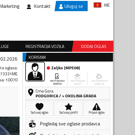
ME
Marketing
Kontakt
Uloguj se
SLUGE
REGISTRACIJA VOZILA
DODAJ OGLAS
KORISNIK
.02.2026
fra oglasa
:
Zeljko
(
MP508
)
673331ME
sa
:
10070
verifikovan
verifikovan
verifikovana
telefon
email
lokacija
Crna Gora
PODGORICA
/
> OKOLINA GRADA
Sačuvaj oglas
Sačuvaj profil
Prijavi oglas
Pogledaj sve oglase prodavca