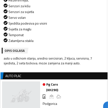
Rezervni ključ
Senzori za kišu
Senzori za svjetla
Servo volan
Sjedišta podesiva po visini
Svjetla za maglu
Tempomat
Zatamljena stakla
OPIS OGLASA
auto u odlicnom stanju, uredno sercisiran, 2 kljuca, servisna, 7
sjedista, 2 seta tockova. moze zamjena za manji auto.
AUTO PLAC
Pg Cars
(
KH290
)
Podgorica