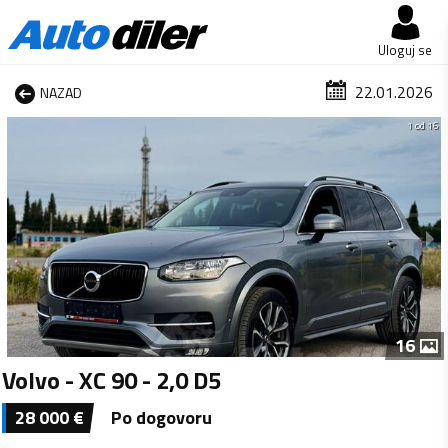
Uloguj se
22.01.2026
NAZAD
1 od 16
16
Volvo - XC 90 - 2,0 D5
28 000
€
Po dogovoru