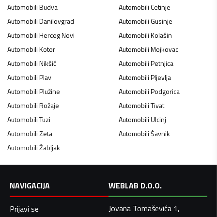
Automobili
Budva
Automobili
Cetinje
Automobili
Danilovgrad
Automobili
Gusinje
Automobili
Herceg Novi
Automobili
Kolašin
Automobili
Kotor
Automobili
Mojkovac
Automobili
Nikšić
Automobili
Petnjica
Automobili
Plav
Automobili
Pljevlja
Automobili
Plužine
Automobili
Podgorica
Automobili
Rožaje
Automobili
Tivat
Automobili
Tuzi
Automobili
Ulcinj
Automobili
Zeta
Automobili
Šavnik
Automobili
Žabljak
NAVIGACIJA
WEBLAB D.O.O.
Jovana Tomaševića 1,
Prijavi se