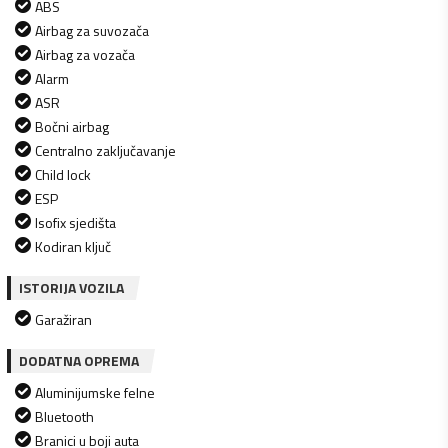
ABS
Airbag za suvozača
Airbag za vozača
Alarm
ASR
Bočni airbag
Centralno zaključavanje
Child lock
ESP
Isofix sjedišta
Kodiran ključ
ISTORIJA VOZILA
Garažiran
DODATNA OPREMA
Aluminijumske felne
Bluetooth
Branici u boji auta