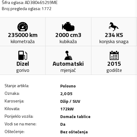
Šifra oglasa
:
AD380465259ME
Broj pregleda oglasa
:
1772
235000
km
2000
cm3
234
KS
kilometraža
kubikaža
konjska snaga
Dizel
Automatski
2015
gorivo
mjenjač
godište
Stanje artikla
:
Polovno
Oznaka
:
2,0 D5
Karoserija
:
Džip / SUV
Kilovata
:
172
kW
Porijeklo vozila
:
Domaće tablice
Vodi se na mene
:
Da
Oštećenje
:
Bez oštećenja