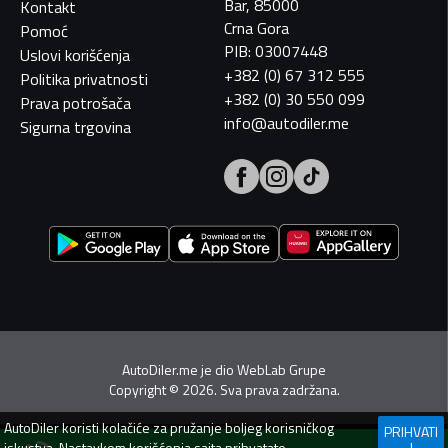
Bar, 85000
Kontakt
Crna Gora
Pomoć
PIB: 03007448
Uslovi korišćenja
+382 (0) 67 312 555
Politika privatnosti
+382 (0) 30 550 099
Prava potrošača
info@autodiler.me
Sigurna trgovina
AutoDiler.me je dio
WebLab Grupe
Copyright
©
2026. Sva prava zadržana.
AutoDiler
koristi kolačiće za pružanje boljeg korisničkog
PRIHVATI
iskustva. Nastavkom korišćenja sajta prihvatate
I