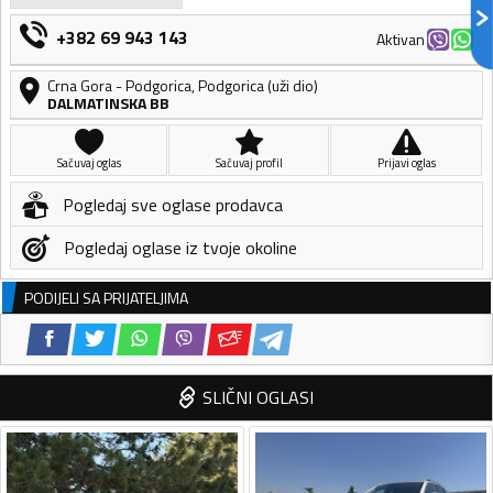
+382 69 943 143
Aktivan
Crna Gora
-
Podgorica
,
Podgorica (uži dio)
DALMATINSKA BB
Sačuvaj oglas
Sačuvaj profil
Prijavi oglas
Pogledaj sve oglase prodavca
Pogledaj oglase iz tvoje okoline
PODIJELI SA PRIJATELJIMA
SLIČNI OGLASI