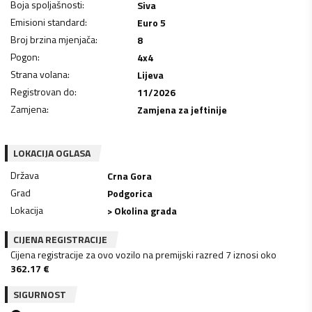
Boja spoljašnosti
:
Siva
Emisioni standard
:
Euro 5
Broj brzina mjenjača
:
8
Pogon
:
4x4
Strana volana
:
Lijeva
Registrovan do
:
11/2026
Zamjena
:
Zamjena za jeftinije
LOKACIJA OGLASA
Država
Crna Gora
Grad
Podgorica
Lokacija
> Okolina grada
CIJENA REGISTRACIJE
Cijena registracije za ovo vozilo na premijski razred 7 iznosi oko
362.17
€
SIGURNOST