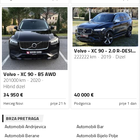
Volvo - XC 90 - 2.0 R-DESIGN
222222 km
2019
Dizel
Volvo - XC 90 - B5 AWD
201000 km
2020
Hibrid dizel
34 950
€
40 000
€
Herceg Novi
prije 21 h
Podgorica
prije 1 dan
BRZA PRETRAGA
Automobili
Andrijevica
Automobili
Bar
Automobili
Berane
Automobili
Bijelo Polje