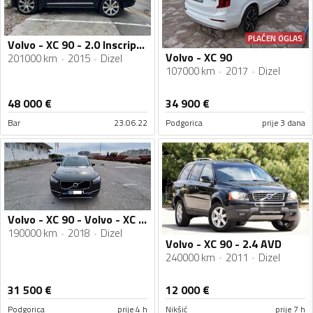
PLAĆEN OGLAS
Volvo - XC 90 - 2.0 Inscription
Volvo - XC 90
201000 km
2015
Dizel
107000 km
2017
Dizel
48 000
€
34 900
€
Bar
23.06.22
Podgorica
prije 3 dana
Volvo - XC 90 - Volvo - XC 90 - 2.0 D5 AWD
190000 km
2018
Dizel
Volvo - XC 90 - 2.4 AVD
240000 km
2011
Dizel
31 500
€
12 000
€
Podgorica
prije 4 h
Nikšić
prije 7 h