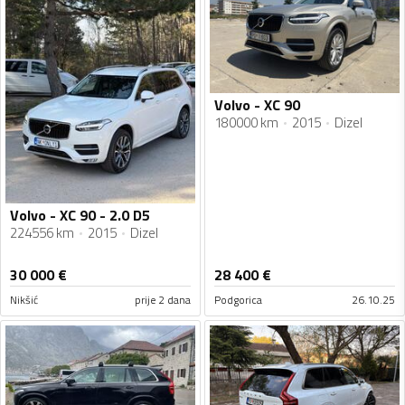
Volvo - XC 90
180000 km
2015
Dizel
Volvo - XC 90 - 2.0 D5
224556 km
2015
Dizel
30 000
€
28 400
€
Nikšić
prije 2 dana
Podgorica
26.10.25