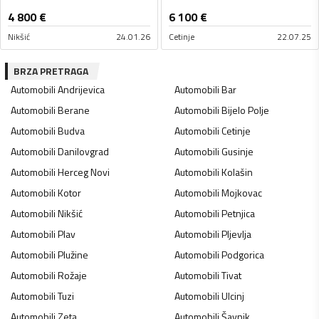
4 800
€
6 100
€
Nikšić
24.01.26
Cetinje
22.07.25
BRZA PRETRAGA
Automobili
Andrijevica
Automobili
Bar
Automobili
Berane
Automobili
Bijelo Polje
Automobili
Budva
Automobili
Cetinje
Automobili
Danilovgrad
Automobili
Gusinje
Automobili
Herceg Novi
Automobili
Kolašin
Automobili
Kotor
Automobili
Mojkovac
Automobili
Nikšić
Automobili
Petnjica
Automobili
Plav
Automobili
Pljevlja
Automobili
Plužine
Automobili
Podgorica
Automobili
Rožaje
Automobili
Tivat
Automobili
Tuzi
Automobili
Ulcinj
Automobili
Zeta
Automobili
Šavnik