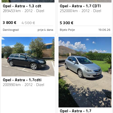
Opel - Astra - 1.3 cdt
Opel - Astra - 1.7 CDTI
289453 km
2012
Dizel
252000 km
2012
Dizel
3 800
€
4 500
€
5 300
€
Danilovgrad
prije 4 dana
Bijelo Polje
19.06.26
Opel - Astra - 1.7cdti
200990 km
2012
Dizel
Opel - Astra - 1.7