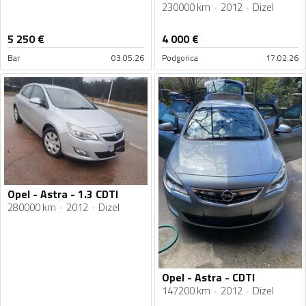
230000 km
2012
Dizel
5 250
€
4 000
€
Bar
03.05.26
Podgorica
17.02.26
Opel - Astra - 1.3 CDTI
280000 km
2012
Dizel
Opel - Astra - CDTI
147200 km
2012
Dizel