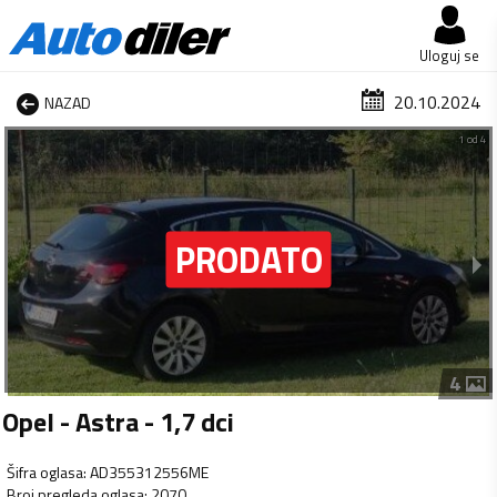
Uloguj se
20.10.2024
NAZAD
1 od 4
4
Opel - Astra - 1,7 dci
Šifra oglasa
:
AD355312556ME
Broj pregleda oglasa
:
2070