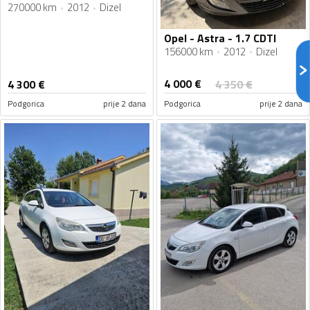
270000 km
2012
Dizel
Opel - Astra - 1.7 CDTI
156000 km
2012
Dizel
4 000
€
4 300
€
4 350
€
Podgorica
prije 2 dana
Podgorica
prije 2 dana