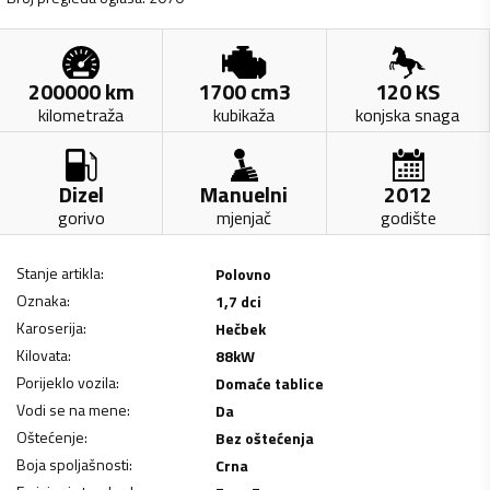
200000
km
1700
cm3
120
KS
kilometraža
kubikaža
konjska snaga
Dizel
Manuelni
2012
gorivo
mjenjač
godište
Stanje artikla
:
Polovno
Oznaka
:
1,7 dci
Karoserija
:
Hečbek
Kilovata
:
88
kW
Porijeklo vozila
:
Domaće tablice
Vodi se na mene
:
Da
Oštećenje
:
Bez oštećenja
Boja spoljašnosti
:
Crna