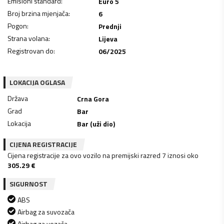
Emisioni standard
:
Euro 5
Broj brzina mjenjača
:
6
Pogon
:
Prednji
Strana volana
:
Lijeva
Registrovan do
:
06/2025
LOKACIJA OGLASA
Država
Crna Gora
Grad
Bar
Lokacija
Bar (uži dio)
CIJENA REGISTRACIJE
Cijena registracije za ovo vozilo na premijski razred 7 iznosi oko
305.29
€
SIGURNOST
ABS
Airbag za suvozača
Airbag za vozača