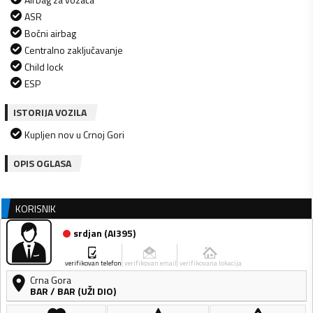
ASR
Bočni airbag
Centralno zaključavanje
Child lock
ESP
ISTORIJA VOZILA
Kupljen nov u Crnoj Gori
OPIS OGLASA
KORISNIK
srdjan
(
AI395
)
verifikovan telefon
verifikovan email
verifikovana lokacija
Crna Gora
BAR
/
BAR (UŽI DIO)