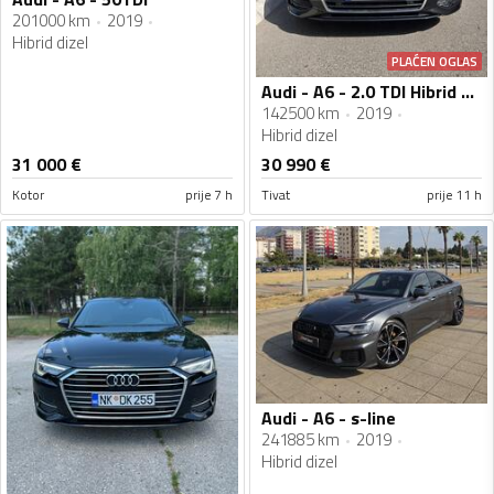
201000 km
2019
Hibrid dizel
PLAĆEN OGLAS
Audi - A6 - 2.0 TDI Hibrid Dizel
142500 km
2019
Hibrid dizel
31 000
€
30 990
€
Kotor
prije 7 h
Tivat
prije 11 h
Audi - A6 - s-line
241885 km
2019
Hibrid dizel