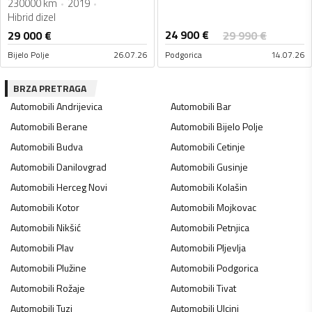
230000 km
2019
Hibrid dizel
24 900
€
29 000
€
29 990
€
Bijelo Polje
26.07.26
Podgorica
14.07.26
BRZA PRETRAGA
Automobili
Andrijevica
Automobili
Bar
Automobili
Berane
Automobili
Bijelo Polje
Automobili
Budva
Automobili
Cetinje
Automobili
Danilovgrad
Automobili
Gusinje
Automobili
Herceg Novi
Automobili
Kolašin
Automobili
Kotor
Automobili
Mojkovac
Automobili
Nikšić
Automobili
Petnjica
Automobili
Plav
Automobili
Pljevlja
Automobili
Plužine
Automobili
Podgorica
Automobili
Rožaje
Automobili
Tivat
Automobili
Tuzi
Automobili
Ulcinj