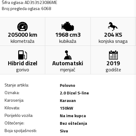
Šifra oglasa
:
AD353523086ME
Broj pregleda oglasa
:
6068
205000
km
1968
cm3
204
KS
kilometraža
kubikaža
konjska snaga
Hibrid dizel
Automatski
2019
gorivo
mjenjač
godište
Stanje artikla
:
Polovno
Oznaka
:
2.0 Dizel S-line
Karoserija
:
Karavan
Kilovata
:
150
kW
Porijeklo vozila
:
Na ime kupca
Oštećenje
:
Bez oštećenja
Boja spoljašnosti
:
Siva