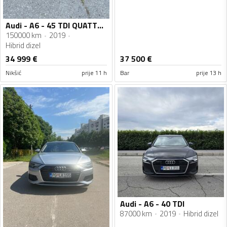
Audi - A6 - 45 TDI QUATTRO
150000 km
2019
Hibrid dizel
34 999
€
37 500
€
Nikšić
prije 11 h
Bar
prije 13 h
Audi - A6 - 40 TDI
87000 km
2019
Hibrid dizel