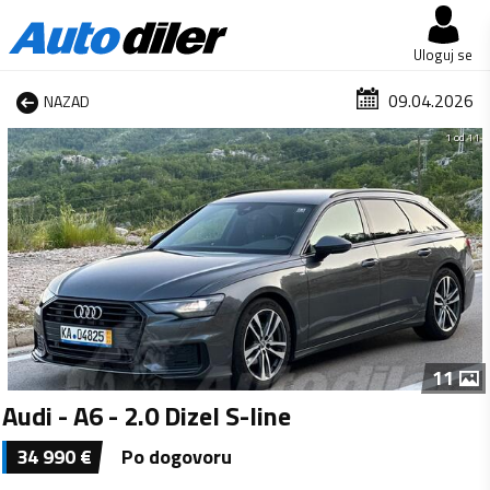
Uloguj se
09.04.2026
NAZAD
1 od 11
11
Audi - A6 - 2.0 Dizel S-line
34 990
€
Po dogovoru