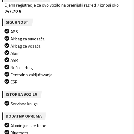
Cijena registracije za ovo vozilo na premijski razred 7 iznosi oko
347.70
€
SIGURNOST
ABS
Airbag za suvozača
Airbag za vozača
Alarm
ASR
Bočni airbag
Centralno zaključavanje
ESP
ISTORIJA VOZILA
Servisna knjiga
DODATNA OPREMA
Aluminijumske felne
Bluetooth