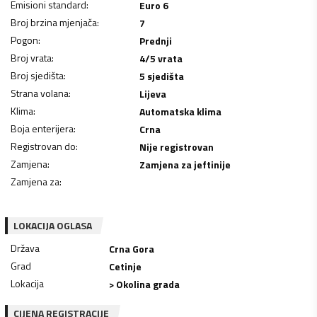
Emisioni standard
:
Euro 6
Broj brzina mjenjača
:
7
Pogon
:
Prednji
Broj vrata
:
4/5 vrata
Broj sjedišta
:
5 sjedišta
Strana volana
:
Lijeva
Klima
:
Automatska klima
Boja enterijera
:
Crna
Registrovan do
:
Nije registrovan
Zamjena
:
Zamjena za jeftinije
Zamjena za
:
LOKACIJA OGLASA
Država
Crna Gora
Grad
Cetinje
Lokacija
> Okolina grada
CIJENA REGISTRACIJE