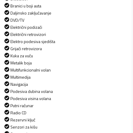
Branici u boji auta
Daljinsko zaključavanje
DVD/TV
Električni podizači
Električni retrovizori
Elektro podesiva sjedišta
Grijači retrovizora
Kuka za vuču
Metalik boja
Multifunkcionalni volan
Multimedija
Navigacija
Podesiva dubina volana
Podesiva visina volana
Putni računar
Radio CD
Rezervni ključ
Senzori za kišu