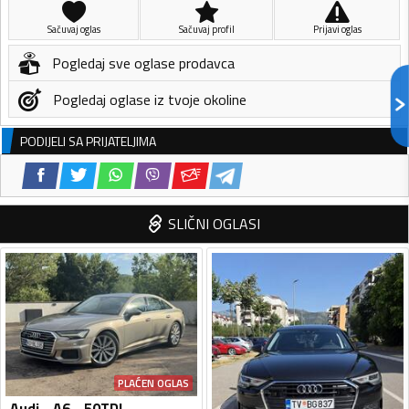
Sačuvaj oglas
Sačuvaj profil
Prijavi oglas
Pogledaj sve oglase prodavca
Pogledaj oglase iz tvoje okoline
PODIJELI SA PRIJATELJIMA
SLIČNI OGLASI
PLAĆEN OGLAS
Audi - A6 - 50TDI