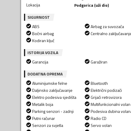
Lokacija
Podgorica (uži dio)
SIGURNOST
ABS
Airbag za suvozača
Bočni airbag
Centralno zaključavanj
Kodiran ključ
ISTORIJA VOZILA
Garancija
Garažiran
DODATNA OPREMA
Aluminijumske felne
Bluetooth
Daljinsko zaključavanje
Električni podizači
Elektro podesiva sjedišta
Grijači retrovizora
Metalik boja
Multifunkcionalni volan
Parking senzori - zadnji
Podesiva dubina volan
Putni računar
Radio CD
Senzori za svjetla
Servo volan