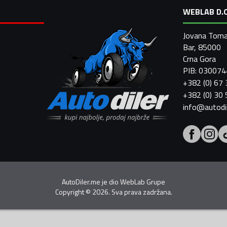
WEBLAB D.O
Jovana Toma
Bar, 85000
Crna Gora
PIB: 03007
+382 (0) 67
+382 (0) 30
info@autodi
AutoDiler.me je dio
WebLab Grupe
Copyright
©
2026. Sva prava zadržana.