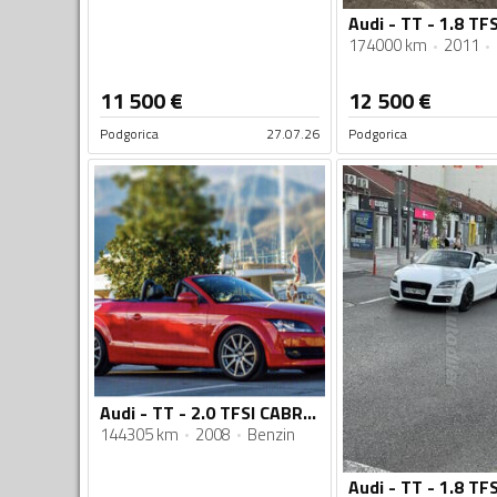
174000 km
2011
11 500
€
12 500
€
Podgorica
27.07.26
Podgorica
Audi - TT - 2.0 TFSI CABRIO
144305 km
2008
Benzin