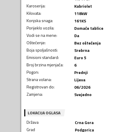
Karoserija
:
Kabriolet
Kilovata
:
118
kW
Konjska snaga
:
161
KS
Porijeklo vozila
:
Domaće tablice
Vodi se na mene
:
Da
Oštećenje
:
Bez oštećenja
Boja spoljašnosti
:
Srebrna
Emisioni standard
:
Euro 5
Broj brzina mjenjača
:
6
Pogon
:
Prednji
Strana volana
:
Lijeva
Registrovan do
:
06/2026
Zamjena
:
Svejedno
LOKACIJA OGLASA
Država
Crna Gora
Grad
Podgorica