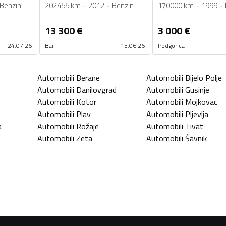
Benzin
202455 km
2012
Benzin
170000 km
1999
13 300
€
3 000
€
24.07.26
Bar
15.06.26
Podgorica
Automobili
Berane
Automobili
Bijelo Polje
Automobili
Danilovgrad
Automobili
Gusinje
Automobili
Kotor
Automobili
Mojkovac
Automobili
Plav
Automobili
Pljevlja
a
Automobili
Rožaje
Automobili
Tivat
Automobili
Zeta
Automobili
Šavnik