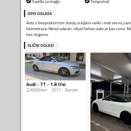
Svjetla za maglu
Tempomat
OPIS OGLASA
Auto u besprekornom stanju,uradjeni veliki i mali servis,zami
kilometraza. Nikad udaran, nikad farban,auto je kao novo. M
kes dogovor
SLIČNI OGLASI
Audi - TT - 1.8 tfsi
226000 km
2011
Benzin