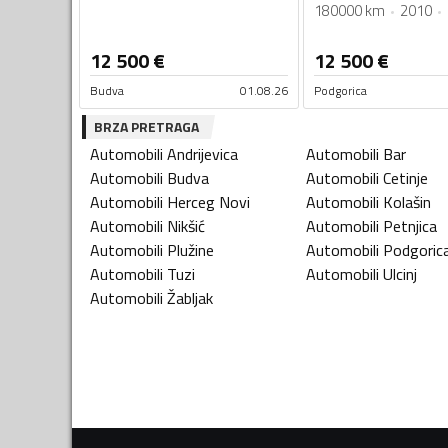
180000 km
2010
12 500
€
12 500
€
Budva
01.08.26
Podgorica
BRZA PRETRAGA
Automobili
Andrijevica
Automobili
Bar
Automobili
Budva
Automobili
Cetinje
Automobili
Herceg Novi
Automobili
Kolašin
Automobili
Nikšić
Automobili
Petnjica
Automobili
Plužine
Automobili
Podgoric
Automobili
Tuzi
Automobili
Ulcinj
Automobili
Žabljak