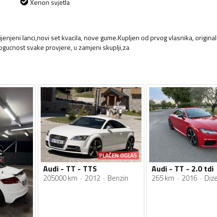
Xenon svjetla
jenjeni lanci,novi set kvacila, nove gume.Kupljen od prvog vlasnika, original
ogucnost svake provjere, u zamjeni skuplji,za
PLAĆEN OGLAS
Audi - TT - TTS
Audi - TT - 2.0 tdi
205000 km
2012
Benzin
265 km
2016
Dize