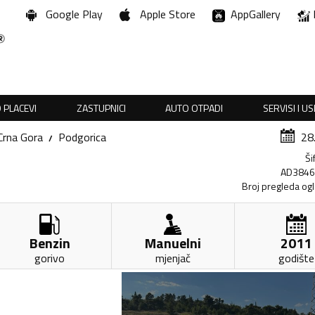
Google Play
Apple Store
AppGallery
 PLACEVI
ZASTUPNICI
AUTO OTPADI
SERVISI I U
Crna Gora
Podgorica
28
Ši
AD384
Broj pregleda og
Benzin
Manuelni
2011
gorivo
mjenjač
godište