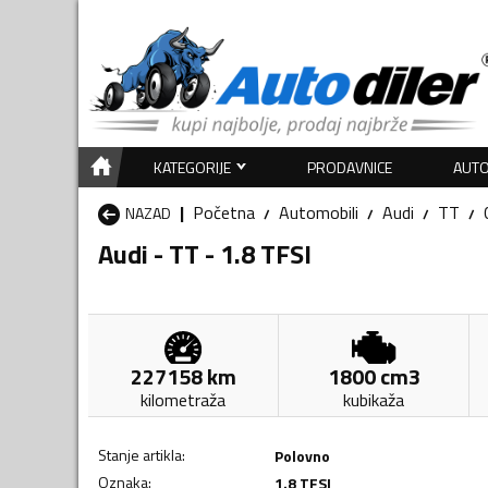
KATEGORIJE
PRODAVNICE
AUTO
Početna
Automobili
Audi
TT
NAZAD
Audi - TT - 1.8 TFSI
227158
km
1800
cm3
kilometraža
kubikaža
Stanje artikla
:
Polovno
Oznaka
:
1.8 TFSI