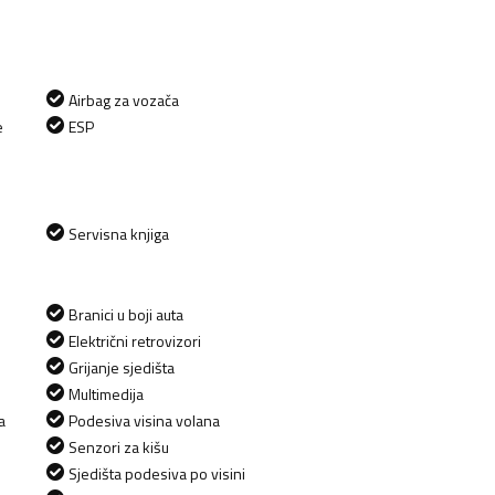
Airbag za vozača
e
ESP
Servisna knjiga
Branici u boji auta
Električni retrovizori
Grijanje sjedišta
Multimedija
a
Podesiva visina volana
Senzori za kišu
Sjedišta podesiva po visini