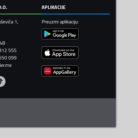
.O.
APLIKACIJE
ševića 1,
Preuzmi aplikaciju
:
448
 312 555
 550 099
ler.me