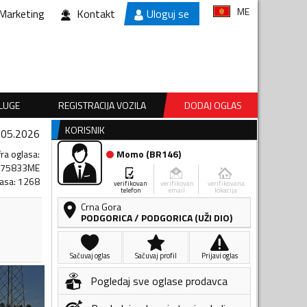
ME
Marketing
Kontakt
Uloguj se
SLUGE
REGISTRACIJA VOZILA
DODAJ OGLAS
KORISNIK
.05.2026
fra oglasa
:
Momo
(
BR146
)
675833ME
lasa
:
1268
verifikovan
verifikovan
verifikovana
telefon
email
lokacija
Crna Gora
PODGORICA
/
PODGORICA (UŽI DIO)
Sačuvaj oglas
Sačuvaj profil
Prijavi oglas
Pogledaj sve oglase prodavca