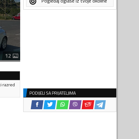
Pogledaj oglase iz tvoje okoline
12
ki razred
PODIJELI SA PRIJATELJIMA