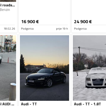
Audi - TT - 1.8 TFSI roadster S LINE
Benzin
16 900
€
24 900
€
18.02.26
Podgorica
prije 19 h
Podgorica
Audi - TT - 1.8 TFSI AUDI TT
Audi - TT
Audi - TT - 1.8T