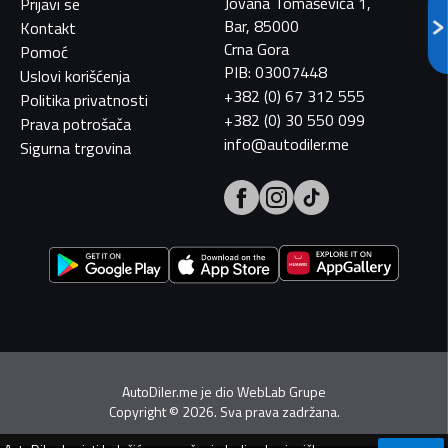
Jovana Tomaševića 1,
Prijavi se
Bar, 85000
Kontakt
Crna Gora
Pomoć
PIB: 03007448
Uslovi korišćenja
+382 (0) 67 312 555
Politika privatnosti
+382 (0) 30 550 099
Prava potrošača
info@autodiler.me
Sigurna trgovina
AutoDiler.me je dio
WebLab Grupe
Copyright
©
2026. Sva prava zadržana.