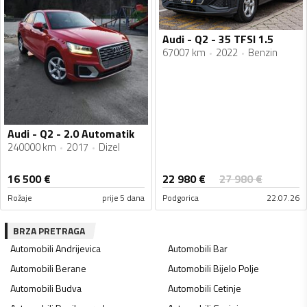
Audi - Q2 - 35 TFSI 1.5
67007 km
2022
Benzin
Audi - Q2 - 2.0 Automatik
240000 km
2017
Dizel
22 980
€
16 500
€
27 980
€
Rožaje
prije 5 dana
Podgorica
22.07.26
BRZA PRETRAGA
Automobili
Andrijevica
Automobili
Bar
Automobili
Berane
Automobili
Bijelo Polje
Automobili
Budva
Automobili
Cetinje