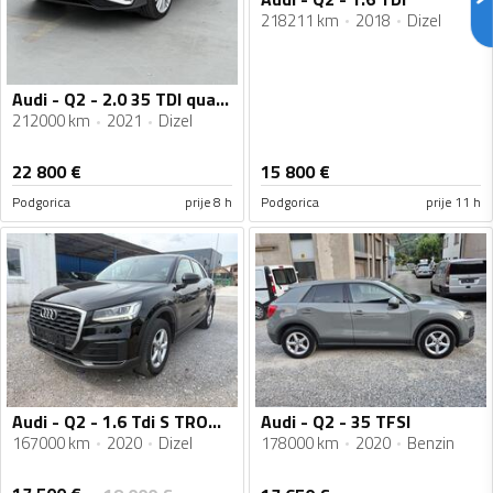
218211 km
2018
Dizel
Audi - Q2 - 2.0 35 TDI quattro 3x S-line 110kw
212000 km
2021
Dizel
22 800
€
15 800
€
Podgorica
prije 8 h
Podgorica
prije 11 h
Audi - Q2 - 1.6 Tdi S TRONIC
Audi - Q2 - 35 TFSI
167000 km
2020
Dizel
178000 km
2020
Benzin