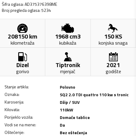
Šifra oglasa
:
AD375376398ME
Broj pregleda oglasa
:
5234
208150
km
1968
cm3
150
KS
kilometraža
kubikaža
konjska snaga
Dizel
Tiptronik
2021
gorivo
mjenjač
godište
Stanje artikla
:
Polovno
Oznaka
:
SQ2 2.0 TDI quattro 110 kw s tronic
Karoserija
:
Džip / SUV
Kilovata
:
110
kW
Porijeklo vozila
:
Domaće tablice
Vodi se na mene
:
Da
Oštećenje
:
Bez oštećenja