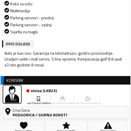
Kuka za vuču
Multimedija
Parking senzori - prednji
Parking senzori - zadnji
Svjetla za maglu
OPIS OGLASA
Auto je kao nov. Garancija na kilometrazu i godinu proizvodnje.
Uradjen veliki i mali servis. S line oprema. Kompezacija golf 8 ili audi
a3 isto godiste ili noviji
KORISNIK
sinisa
(
LK823
)
verifikovan telefon
verifikovan email
verifikovana lokacija
Crna Gora
PODGORICA
/
GORNJI KOKOTI
Sačuvaj oglas
Sačuvaj profil
Prijavi oglas