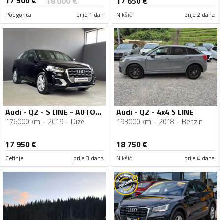
17 500
€
18 000
€
17 650
€
Podgorica
prije 1 dan
Nikšić
prije 2 dana
Audi - Q2 - S LINE - AUTOMATIC
Audi - Q2 - 4x4 S LINE
176000 km
2019
Dizel
193000 km
2018
Benzin
17 950
€
18 750
€
Cetinje
prije 3 dana
Nikšić
prije 4 dana