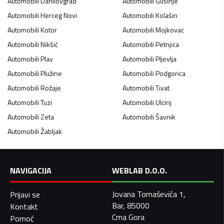
Automobili
Danilovgrad
Automobili
Gusinje
Automobili
Herceg Novi
Automobili
Kolašin
Automobili
Kotor
Automobili
Mojkovac
Automobili
Nikšić
Automobili
Petnjica
Automobili
Plav
Automobili
Pljevlja
Automobili
Plužine
Automobili
Podgorica
Automobili
Rožaje
Automobili
Tivat
Automobili
Tuzi
Automobili
Ulcinj
Automobili
Zeta
Automobili
Šavnik
Automobili
Žabljak
NAVIGACIJA
WEBLAB D.O.O.
Jovana Tomaševića 1,
Prijavi se
Bar, 85000
Kontakt
Crna Gora
Pomoć