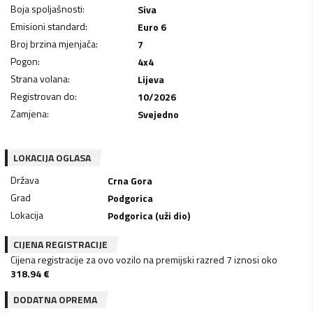
Boja spoljašnosti
:
Siva
Emisioni standard
:
Euro 6
Broj brzina mjenjača
:
7
Pogon
:
4x4
Strana volana
:
Lijeva
Registrovan do
:
10/2026
Zamjena
:
Svejedno
LOKACIJA OGLASA
Država
Crna Gora
Grad
Podgorica
Lokacija
Podgorica (uži dio)
CIJENA REGISTRACIJE
Cijena registracije za ovo vozilo na premijski razred 7 iznosi oko
318.94
€
DODATNA OPREMA