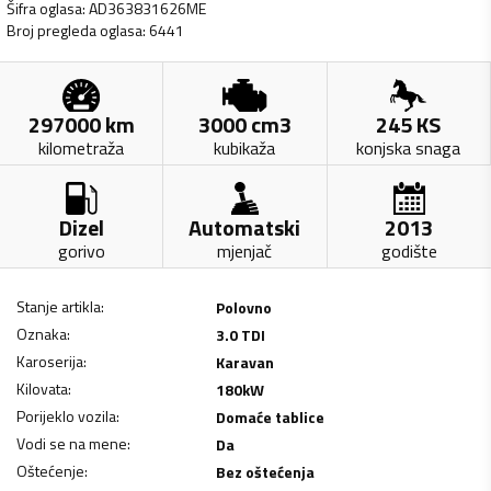
Šifra oglasa
:
AD363831626ME
Broj pregleda oglasa
:
6441
297000
km
3000
cm3
245
KS
kilometraža
kubikaža
konjska snaga
Dizel
Automatski
2013
gorivo
mjenjač
godište
Stanje artikla
:
Polovno
Oznaka
:
3.0 TDI
Karoserija
:
Karavan
Kilovata
:
180
kW
Porijeklo vozila
:
Domaće tablice
Vodi se na mene
:
Da
Oštećenje
:
Bez oštećenja