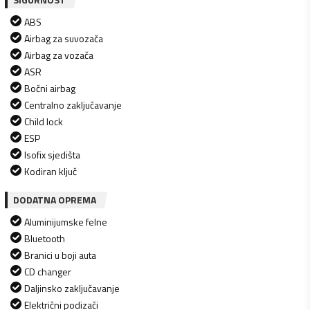
ABS
Airbag za suvozača
Airbag za vozača
ASR
Bočni airbag
Centralno zaključavanje
Child lock
ESP
Isofix sjedišta
Kodiran ključ
DODATNA OPREMA
Aluminijumske felne
Bluetooth
Branici u boji auta
CD changer
Daljinsko zaključavanje
Električni podizači