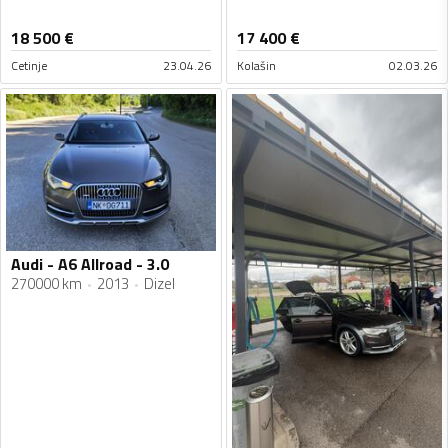
18 500
€
17 400
€
Cetinje
23.04.26
Kolašin
02.03.26
Audi - A6 Allroad - 3.0
270000 km
2013
Dizel