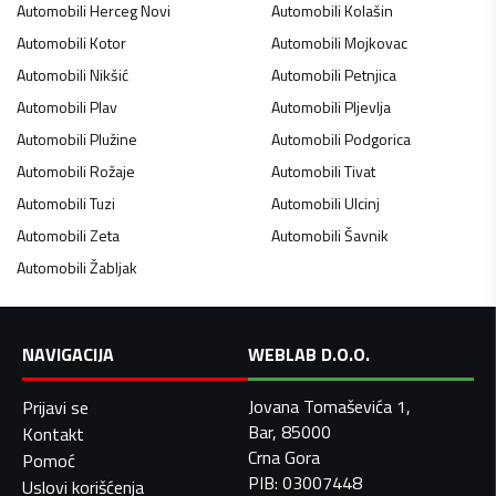
Automobili
Herceg Novi
Automobili
Kolašin
Automobili
Kotor
Automobili
Mojkovac
Automobili
Nikšić
Automobili
Petnjica
Automobili
Plav
Automobili
Pljevlja
Automobili
Plužine
Automobili
Podgorica
Automobili
Rožaje
Automobili
Tivat
Automobili
Tuzi
Automobili
Ulcinj
Automobili
Zeta
Automobili
Šavnik
Automobili
Žabljak
NAVIGACIJA
WEBLAB D.O.O.
Jovana Tomaševića 1,
Prijavi se
Bar, 85000
Kontakt
Crna Gora
Pomoć
PIB: 03007448
Uslovi korišćenja