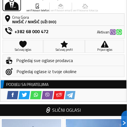
verifikovan telefon
verifikovan email
verifikovana lokacija
Crna Gora
NIKŠIĆ
/
NIKŠIĆ (UŽI DIO)
+382 68 000 472
Aktivan
Sačuvaj oglas
Sačuvaj profil
Prijavi oglas
Pogledaj sve oglase prodavca
Pogledaj oglase iz tvoje okoline
PODIJELI SA PRIJATELJIMA
SLIČNI OGLASI