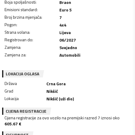
Boja spoljašnosti
:
Braon
Emisioni standard
:
Euro 5
Broj brzina mjenjača
:
7
Pogon
:
4x4
Strana volana
:
Lijeva
Registrovan do
:
06/2027
Zamjena
:
Svejedno
Zamjena za
:
Automobili
LOKACIJA OGLASA
Država
Crna Gora
Grad
Nikšić
Lokacija
Nikšić (uži dio)
CIJENA REGISTRACIJE
Cijena registracije za ovo vozilo na premijski razred 7 iznosi oko
605.67
€
SIGURNOST