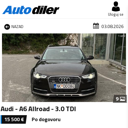
Uloguj se
03.08.2026
NAZAD
1 od 9
9
Audi - A6 Allroad - 3.0 TDI
15 500
€
Po dogovoru