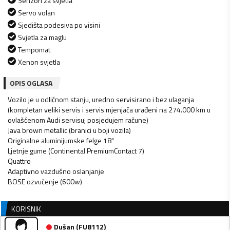
Senzori za svjetla
Servo volan
Sjedišta podesiva po visini
Svjetla za maglu
Tempomat
Xenon svjetla
OPIS OGLASA
Vozilo je u odličnom stanju, uredno servisirano i bez ulaganja
(kompletan veliki servis i servis mjenjača urađeni na 274.000 km u
ovlašćenom Audi servisu; posjedujem račune)
Java brown metallic (branici u boji vozila)
Originalne aluminijumske felge 18"
Ljetnje gume (Continental PremiumContact 7)
Quattro
Adaptivno vazdušno oslanjanje
BOSE ozvučenje (600w)
KORISNIK
Dušan
(
FU8112
)