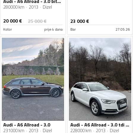
Audi - A6 Allroad - 3.0 biturbo 313ks
280000 km
2013
Dizel
20 000
€
25 000
€
23 000
€
Kotor
prije 4 dana
Bar
27.05.26
Audi - A6 Allroad - 3.0
Audi - A6 Allroad - 3.0 tdi quatro
231000 km
2013
Dizel
228000 km
2013
Dizel