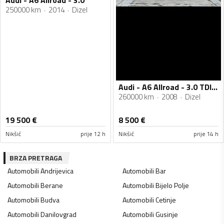
250000 km
2014
Dizel
Audi - A6 Allroad - 3.0 TDI quattro
260000 km
2008
Dizel
19 500
€
8 500
€
Nikšić
prije 12 h
Nikšić
prije 14 h
BRZA PRETRAGA
Automobili
Andrijevica
Automobili
Bar
Automobili
Berane
Automobili
Bijelo Polje
Automobili
Budva
Automobili
Cetinje
Automobili
Danilovgrad
Automobili
Gusinje