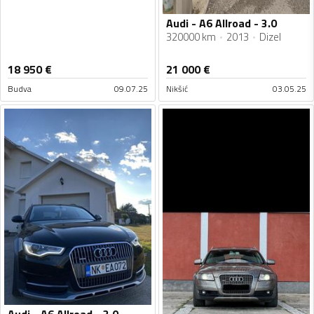
Audi - A6 Allroad - 3.0
320000 km
2013
Dizel
18 950
€
21 000
€
Budva
09.07.25
Nikšić
03.05.25
Audi - A6 Allroad - 3.0