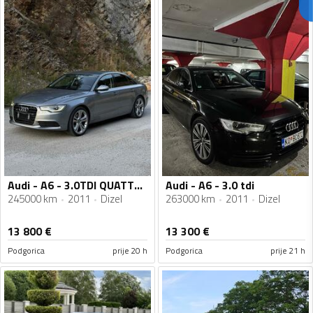
Audi - A6 - 3.0TDI QUATTRO
Audi - A6 - 3.0 tdi
245000 km
2011
Dizel
263000 km
2011
Dizel
13 800
€
13 300
€
Podgorica
prije 20 h
Podgorica
prije 21 h