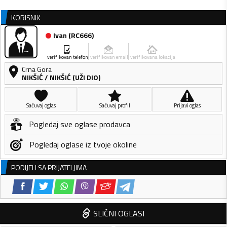
KORISNIK
Ivan
(
RC666
)
verifikovan telefon
verifikovan email
verifikovana lokacija
Crna Gora
NIKŠIĆ
/
NIKŠIĆ (UŽI DIO)
Sačuvaj oglas
Sačuvaj profil
Prijavi oglas
Pogledaj sve oglase prodavca
Pogledaj oglase iz tvoje okoline
PODIJELI SA PRIJATELJIMA
SLIČNI OGLASI