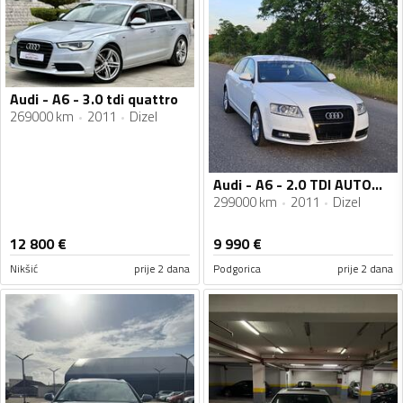
Audi - A6 - 3.0 tdi quattro
269000 km
2011
Dizel
Audi - A6 - 2.0 TDI AUTOMATIK
299000 km
2011
Dizel
12 800
€
9 990
€
Nikšić
prije 2 dana
Podgorica
prije 2 dana