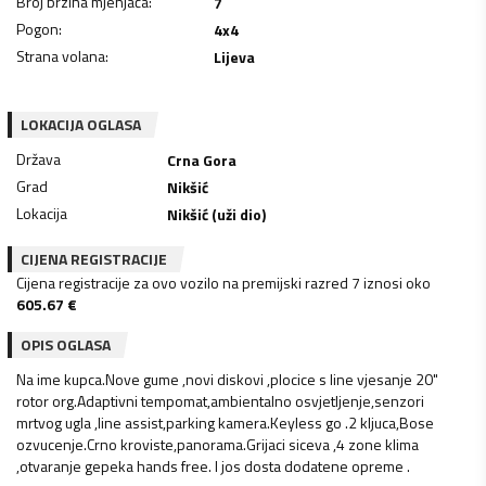
Broj brzina mjenjača
:
7
Pogon
:
4x4
Strana volana
:
Lijeva
LOKACIJA OGLASA
Država
Crna Gora
Grad
Nikšić
Lokacija
Nikšić (uži dio)
CIJENA REGISTRACIJE
Cijena registracije za ovo vozilo na premijski razred 7 iznosi oko
605.67
€
OPIS OGLASA
Na ime kupca.Nove gume ,novi diskovi ,plocice s line vjesanje 20"
rotor org.Adaptivni tempomat,ambientalno osvjetljenje,senzori
mrtvog ugla ,line assist,parking kamera.Keyless go .2 kljuca,Bose
ozvucenje.Crno kroviste,panorama.Grijaci siceva ,4 zone klima
,otvaranje gepeka hands free. I jos dosta dodatene opreme .