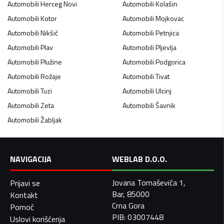
Automobili
Herceg Novi
Automobili
Kolašin
Automobili
Kotor
Automobili
Mojkovac
Automobili
Nikšić
Automobili
Petnjica
Automobili
Plav
Automobili
Pljevlja
Automobili
Plužine
Automobili
Podgorica
Automobili
Rožaje
Automobili
Tivat
Automobili
Tuzi
Automobili
Ulcinj
Automobili
Zeta
Automobili
Šavnik
Automobili
Žabljak
NAVIGACIJA
WEBLAB D.O.O.
Jovana Tomaševića 1,
Prijavi se
Bar, 85000
Kontakt
Crna Gora
Pomoć
PIB: 03007448
Uslovi korišćenja