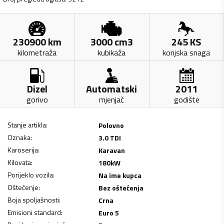
230900
km
3000
cm3
245
KS
kilometraža
kubikaža
konjska snaga
Dizel
Automatski
2011
gorivo
mjenjač
godište
Stanje artikla
:
Polovno
Oznaka
:
3.0 TDI
Karoserija
:
Karavan
Kilovata
:
180
kW
Porijeklo vozila
:
Na ime kupca
Oštećenje
:
Bez oštećenja
Boja spoljašnosti
:
Crna
Emisioni standard
:
Euro 5