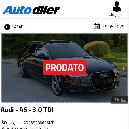
Uloguj se
29.08.2025
NAZAD
1 od 14
14
Audi - A6 - 3.0 TDI
Šifra oglasa
:
AD368286626ME
Broj pregleda oglasa
:
3212