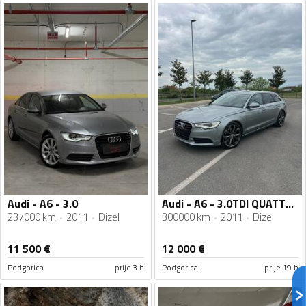
Audi - A6 - 3.0
Audi - A6 - 3.0TDI QUATTRO
237000 km
2011
Dizel
300000 km
2011
Dizel
11 500
€
12 000
€
Podgorica
prije 3 h
Podgorica
prije 19 h