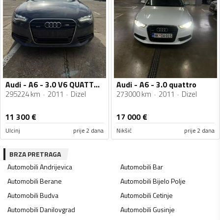
Audi - A6 - 3.0 V6 QUATTRO
Audi - A6 - 3.0 quattro
295224 km
2011
Dizel
273000 km
2011
Dizel
11 300
€
17 000
€
Ulcinj
prije 2 dana
Nikšić
prije 2 dana
BRZA PRETRAGA
Automobili
Andrijevica
Automobili
Bar
Automobili
Berane
Automobili
Bijelo Polje
Automobili
Budva
Automobili
Cetinje
Automobili
Danilovgrad
Automobili
Gusinje