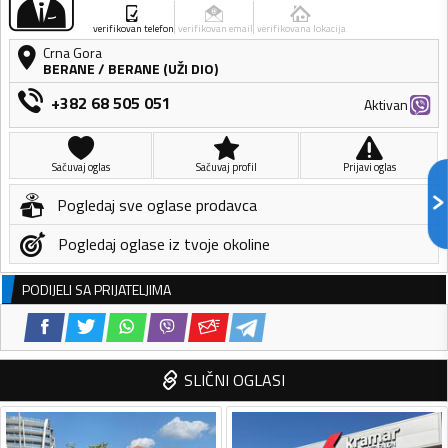
verifikovan telefon
verifikovan email
verifikovana lokacija
Crna Gora
BERANE
/
BERANE (UŽI DIO)
+382 68 505 051
Aktivan
Sačuvaj oglas
Sačuvaj profil
Prijavi oglas
Pogledaj sve oglase prodavca
Pogledaj oglase iz tvoje okoline
PODIJELI SA PRIJATELJIMA
SLIČNI OGLASI