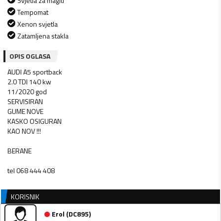
Svjetla za maglu
Tempomat
Xenon svjetla
Zatamljena stakla
OPIS OGLASA
AUDI A5 sportback
2.0 TDI 140 kw
11/2020 god
SERVISIRAN
GUME NOVE
KASKO OSIGURAN
KAO NOV !!!
BERANE
tel 068 444 408
KORISNIK
Erol
(
DC895
)