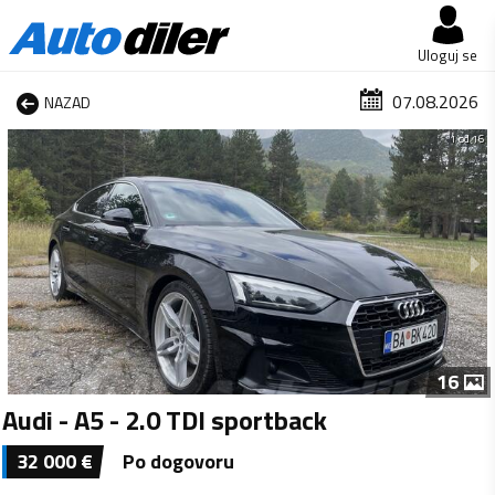
Uloguj se
07.08.2026
NAZAD
1 od 16
16
Audi - A5 - 2.0 TDI sportback
32 000
€
Po dogovoru