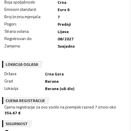
Boja spoljašnosti
:
Crna
Emisioni standard
:
Euro 6
Broj brzina mjenjača
:
7
Pogon
:
Prednji
Strana volana
:
Lijeva
Registrovan do
:
08/2027
Zamjena
:
Svejedno
LOKACIJA OGLASA
Država
Crna Gora
Grad
Berane
Lokacija
Berane (uži dio)
CIJENA REGISTRACIJE
Cijena registracije za ovo vozilo na premijski razred 7 iznosi oko
354.67
€
SIGURNOST