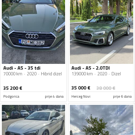
Audi - A5 - 35 tdi
Audi - A5 - 2.0TDI
70000 km
2020
Hibrid dizel
139000 km
2020
Dizel
35 000
€
35 200
€
38 000
€
Podgorica
prije 4 dana
Herceg Novi
prije 6 dana