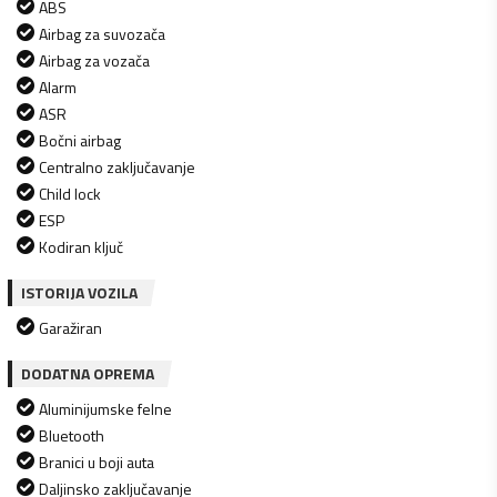
ABS
Airbag za suvozača
Airbag za vozača
Alarm
ASR
Bočni airbag
Centralno zaključavanje
Child lock
ESP
Kodiran ključ
ISTORIJA VOZILA
Garažiran
DODATNA OPREMA
Aluminijumske felne
Bluetooth
Branici u boji auta
Daljinsko zaključavanje