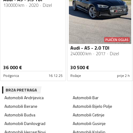
130000 km
2020
Dizel
PLAĆEN OGLAS
Audi - A5 - 2.0 TDI
240000 km
2017
Dizel
36 000
€
30 500
€
Podgorica
16.12.25
Rožaje
prije 2 h
BRZA PRETRAGA
Automobili
Andrijevica
Automobili
Bar
Automobili
Berane
Automobili
Bijelo Polje
Automobili
Budva
Automobili
Cetinje
Automobili
Danilovgrad
Automobili
Gusinje
Automobili
Herceg Novi
Automobili
Kolašin