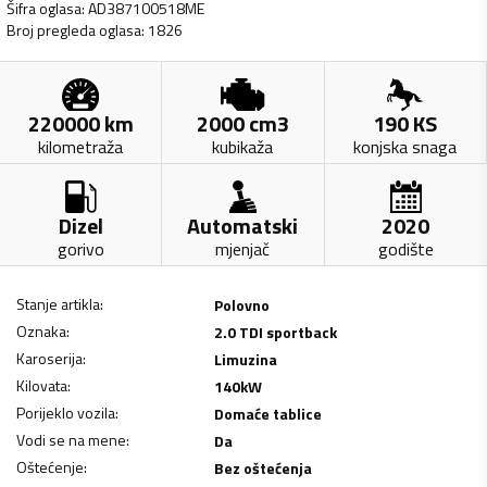
Šifra oglasa
:
AD387100518ME
Broj pregleda oglasa
:
1826
220000
km
2000
cm3
190
KS
kilometraža
kubikaža
konjska snaga
Dizel
Automatski
2020
gorivo
mjenjač
godište
Stanje artikla
:
Polovno
Oznaka
:
2.0 TDI sportback
Karoserija
:
Limuzina
Kilovata
:
140
kW
Porijeklo vozila
:
Domaće tablice
Vodi se na mene
:
Da
Oštećenje
:
Bez oštećenja