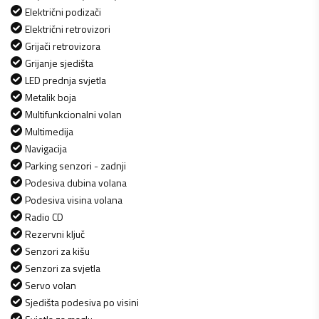
Električni podizači
Električni retrovizori
Grijači retrovizora
Grijanje sjedišta
LED prednja svjetla
Metalik boja
Multifunkcionalni volan
Multimedija
Navigacija
Parking senzori - zadnji
Podesiva dubina volana
Podesiva visina volana
Radio CD
Rezervni ključ
Senzori za kišu
Senzori za svjetla
Servo volan
Sjedišta podesiva po visini