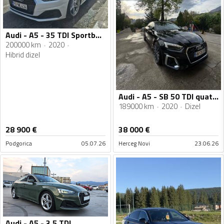
Audi - A5 - 35 TDI Sportback
200000 km
2020
Hibrid dizel
Audi - A5 - SB 50 TDI quattro 3xS-line
189000 km
2020
Dizel
28 900
€
38 000
€
Podgorica
05.07.26
Herceg Novi
23.06.26
Audi - A5 - 3.5 TDI