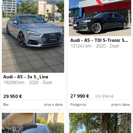
Audi - A5 - TDI S-Tronic Sportpaket Business Line 150 KS VIRTUAL COCKPIT - LED - FACELIFT
131247 km
2020
Dizel
Audi - A5 - 3x S_Line
192000 km
2020
Dizel
27 990
€
29 950
€
29 990
€
Bar
prije 4 dana
Podgorica
prije 4 dana