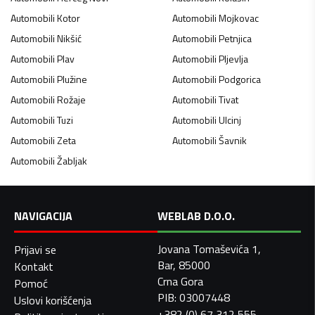
Automobili
Kotor
Automobili
Mojkovac
Automobili
Nikšić
Automobili
Petnjica
Automobili
Plav
Automobili
Pljevlja
Automobili
Plužine
Automobili
Podgorica
Automobili
Rožaje
Automobili
Tivat
Automobili
Tuzi
Automobili
Ulcinj
Automobili
Zeta
Automobili
Šavnik
Automobili
Žabljak
NAVIGACIJA
WEBLAB D.O.O.
Jovana Tomaševića 1,
Prijavi se
Bar, 85000
Kontakt
Crna Gora
Pomoć
PIB: 03007448
Uslovi korišćenja
+382 (0) 67 312 555