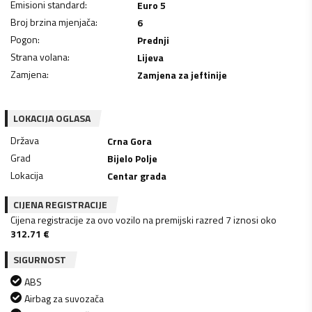
Emisioni standard
:
Euro 5
Broj brzina mjenjača
:
6
Pogon
:
Prednji
Strana volana
:
Lijeva
Zamjena
:
Zamjena za jeftinije
LOKACIJA OGLASA
Država
Crna Gora
Grad
Bijelo Polje
Lokacija
Centar grada
CIJENA REGISTRACIJE
Cijena registracije za ovo vozilo na premijski razred 7 iznosi oko
312.71
€
SIGURNOST
ABS
Airbag za suvozača