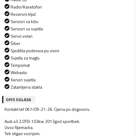
Radio/Kasetofon
Rezervni ključ
Senzori za kišu
Senzori za svjetla
Servo volan
Šiber
Sjedišta podesiva po visini
Svjetla za maglu
Tempomat
Webasto
Xenon svjetla
Zatamljena stakla
OPIS OGLASA
Kontakt tel 067/09-21-26. Cijena po dogovoru.
Audi a3 2.0TDi 103kw 2013god sportbek.
Uvoz Njemacka.
Tek stigao voznjom.