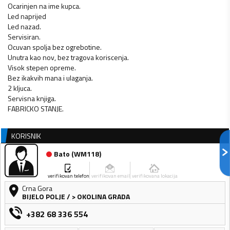
Ocarinjen na ime kupca.
Led naprijed
Led nazad.
Servisiran.
Ocuvan spolja bez ogrebotine.
Unutra kao nov, bez tragova koriscenja.
Visok stepen opreme.
Bez ikakvih mana i ulaganja.
2 kljuca.
Servisna knjiga.
FABRICKO STANJE.
KORISNIK
Bato
(
WM118
)
verifikovan telefon
verifikovan email
verifikovana lokacija
Crna Gora
BIJELO POLJE
/
> OKOLINA GRADA
+382 68 336 554