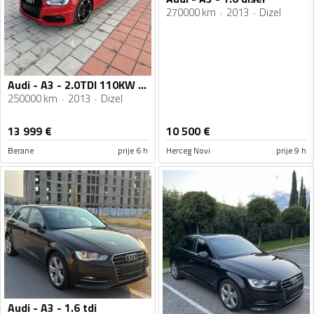
270000 km
2013
Dizel
Audi - A3 - 2.0TDI 110KW 3xSline
250000 km
2013
Dizel
13 999
€
10 500
€
Berane
prije 6 h
Herceg Novi
prije 9 h
Audi - A3 - 1.6 tdi