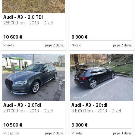
Audi - A3 - 2.0 TDI
258000 km
2013
Dizel
10 600
€
8 900
€
Pljevlja
prije 2 dana
Nikšić
prije 2 dana
Audi - A3 - 2.0Tdi
Audi - A3 - 20tdi
217000 km
2013
Dizel
319000 km
2013
Dizel
10 500
€
9 000
€
Podgorica
prije 2 dana
Pljevlja
prije 3 dana