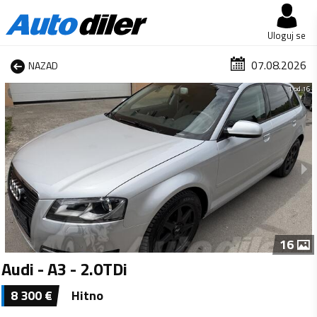
Uloguj se
07.08.2026
NAZAD
1 od 16
16
Audi - A3 - 2.0TDi
8 300
€
Hitno