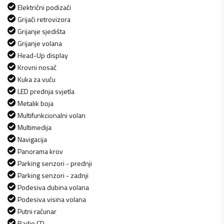
Električni podizači
Grijači retrovizora
Grijanje sjedišta
Grijanje volana
Head-Up display
Krovni nosač
Kuka za vuču
LED prednja svjetla
Metalik boja
Multifunkcionalni volan
Multimedija
Navigacija
Panorama krov
Parking senzori - prednji
Parking senzori - zadnji
Podesiva dubina volana
Podesiva visina volana
Putni računar
Radio CD