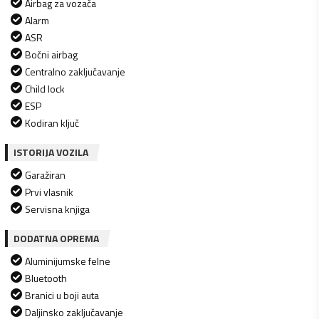
Airbag za vozača
Alarm
ASR
Bočni airbag
Centralno zaključavanje
Child lock
ESP
Kodiran ključ
ISTORIJA VOZILA
Garažiran
Prvi vlasnik
Servisna knjiga
DODATNA OPREMA
Aluminijumske felne
Bluetooth
Branici u boji auta
Daljinsko zaključavanje