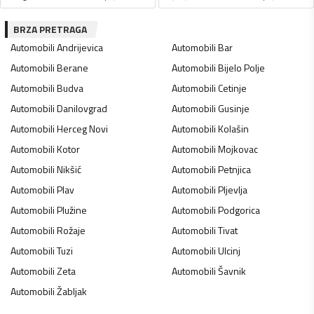
BRZA PRETRAGA
Automobili
Andrijevica
Automobili
Bar
Automobili
Berane
Automobili
Bijelo Polje
Automobili
Budva
Automobili
Cetinje
Automobili
Danilovgrad
Automobili
Gusinje
Automobili
Herceg Novi
Automobili
Kolašin
Automobili
Kotor
Automobili
Mojkovac
Automobili
Nikšić
Automobili
Petnjica
Automobili
Plav
Automobili
Pljevlja
Automobili
Plužine
Automobili
Podgorica
Automobili
Rožaje
Automobili
Tivat
Automobili
Tuzi
Automobili
Ulcinj
Automobili
Zeta
Automobili
Šavnik
Automobili
Žabljak