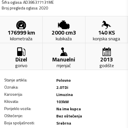
Šifra oglasa
:
AD386377131ME
Broj pregleda oglasa
:
2020
176999
km
2000
cm3
140
KS
kilometraža
kubikaža
konjska snaga
Dizel
Manuelni
2013
gorivo
mjenjač
godište
Stanje artikla
:
Polovno
Oznaka
:
2.0TDi
Karoserija
:
Limuzina
Kilovata
:
103
kW
Porijeklo vozila
:
Na ime kupca
Oštećenje
:
Bez oštećenja
Boja spoljašnosti
:
Srebrna