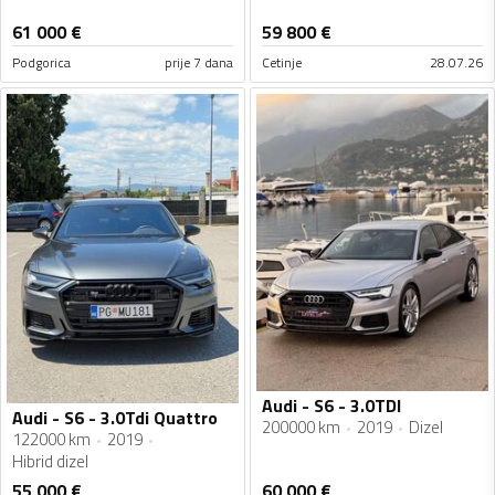
61 000
€
59 800
€
Podgorica
prije 7 dana
Cetinje
28.07.26
Audi - S6 - 3.0TDI
Audi - S6 - 3.0Tdi Quattro
200000 km
2019
Dizel
122000 km
2019
Hibrid dizel
55 000
€
60 000
€