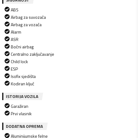
ABS
Airbag za suvozača
Airbag za vozača
Alarm
ASR
Bočni airbag
Centralno zaključavanje
Child lock
ESP
Isofix sjedišta
Kodiran ključ
ISTORIJA VOZILA
Garažiran
Prvi vlasnik
DODATNA OPREMA
Aluminijumske felne