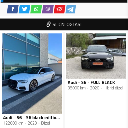
SLIČNI OGLASI
Audi - S6 - FULL BLACK
88000 km
2020
Hibrid dizel
Audi - S6 - S6 black edition plus
122000 km
2023
Dizel