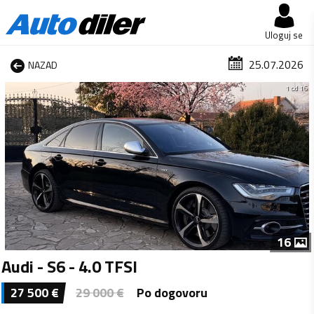
Uloguj se
25.07.2026
NAZAD
1 od 16
16
Audi - S6 - 4.0 TFSI
27 500
€
29 000
€
Po dogovoru