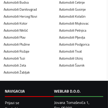
Automobili
Budva
Automobili
Cetinje
Automobili
Danilovgrad
Automobili
Gusinje
Automobili
Herceg Novi
Automobili
Kolašin
Automobili
Kotor
Automobili
Mojkovac
Automobili
Nikšić
Automobili
Petnjica
Automobili
Plav
Automobili
Pljevlja
Automobili
Plužine
Automobili
Podgorica
Automobili
Rožaje
Automobili
Tivat
Automobili
Tuzi
Automobili
Ulcinj
Automobili
Zeta
Automobili
Šavnik
Automobili
Žabljak
NAVIGACIJA
WEBLAB D.O.O.
Jovana Tomaševića 1,
Prijavi se
Bar, 85000