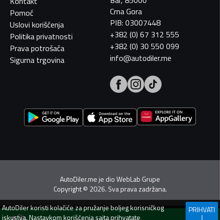
Kontakt
Crna Gora
Pomoć
PIB: 03007448
Uslovi korišćenja
+382 (0) 67 312 555
Politika privatnosti
+382 (0) 30 550 099
Prava potrošača
info@autodiler.me
Sigurna trgovina
AutoDiler.me je dio
WebLab Grupe
Copyright
©
2026. Sva prava zadržana.
AutoDiler
koristi kolačiće za pružanje boljeg korisničkog
PRIHVATI
iskustva. Nastavkom korišćenja sajta prihvatate
I