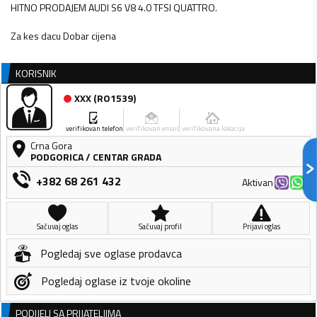
HITNO PRODAJEM AUDI S6 V8 4.0 TFSI QUATTRO.
Za kes dacu Dobar cijena
KORISNIK
XXX
(
RO1539
)
verifikovan telefon
verifikovan email
verifikovana lokacija
Crna Gora
PODGORICA
/
CENTAR GRADA
+382 68 261 432
Aktivan
Sačuvaj oglas
Sačuvaj profil
Prijavi oglas
Pogledaj sve oglase prodavca
Pogledaj oglase iz tvoje okoline
PODIJELI SA PRIJATELJIMA