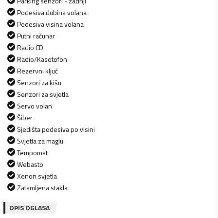
Parking senzori - zadnji
Podesiva dubina volana
Podesiva visina volana
Putni računar
Radio CD
Radio/Kasetofon
Rezervni ključ
Senzori za kišu
Senzori za svjetla
Servo volan
Šiber
Sjedišta podesiva po visini
Svjetla za maglu
Tempomat
Webasto
Xenon svjetla
Zatamljena stakla
OPIS OGLASA