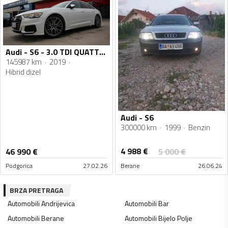
Audi - S6 - 3.0 TDI QUATTRO HD Matrix LED VIRTUAL Cockpit 350KS
145987 km
2019
Hibrid dizel
Audi - S6
300000 km
1999
Benzin
4 988
€
46 990
€
5 000
€
Podgorica
27.02.26
Berane
26.06.24
BRZA PRETRAGA
Automobili
Andrijevica
Automobili
Bar
Automobili
Berane
Automobili
Bijelo Polje