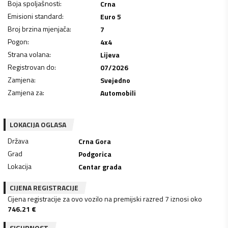
Boja spoljašnosti
:
Crna
Emisioni standard
:
Euro 5
Broj brzina mjenjača
:
7
Pogon
:
4x4
Strana volana
:
Lijeva
Registrovan do
:
07/2026
Zamjena
:
Svejedno
Zamjena za
:
Automobili
LOKACIJA OGLASA
Država
Crna Gora
Grad
Podgorica
Lokacija
Centar grada
CIJENA REGISTRACIJE
Cijena registracije za ovo vozilo na premijski razred 7 iznosi oko
746.21
€
SIGURNOST