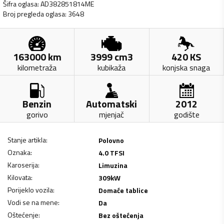
Šifra oglasa
:
AD382851814ME
Broj pregleda oglasa
:
3648
163000
km
3999
cm3
420
KS
kilometraža
kubikaža
konjska snaga
Benzin
Automatski
2012
gorivo
mjenjač
godište
Stanje artikla
:
Polovno
Oznaka
:
4.0 TFSI
Karoserija
:
Limuzina
Kilovata
:
309
kW
Porijeklo vozila
:
Domaće tablice
Vodi se na mene
:
Da
Oštećenje
:
Bez oštećenja