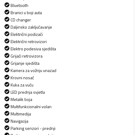
Bluetooth
Branici u boji auta
CD changer
Daljinsko zaključavanje
Električni podizači
Električni retrovizori
Elektro podesiva sjedišta
Grijači retrovizora
Grijanje sjedišta
Kamera za vožnju unazad
Krovni nosač
Kuka za vuču
LED prednja svjetla
Metalik boja
Multifunkcionalni volan
Multimedija
Navigacija
Parking senzori - prednji