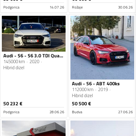
Podgorica
14.07.26
Rožaje
30.06.26
Audi - S6 - S6 3.0 TDI Quattro
145000 km
2020
Hibrid dizel
Audi - S6 - ABT 400ks
112000 km
2019
Hibrid dizel
50 232
€
50 500
€
Podgorica
28.06.26
Budva
27.06.26